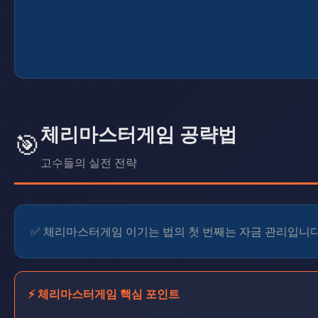
체리마스터게임 공략법
🎯
고수들의 실전 전략
✅ 체리마스터게임 이기는 법의 첫 번째는 자금 관리입니다.
⚡ 체리마스터게임 핵심 포인트