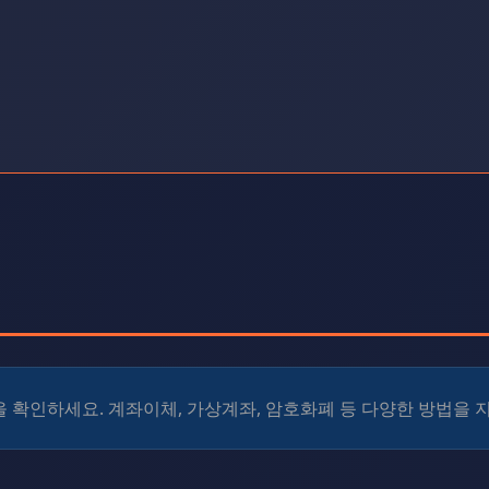
을 확인하세요. 계좌이체, 가상계좌, 암호화폐 등 다양한 방법을