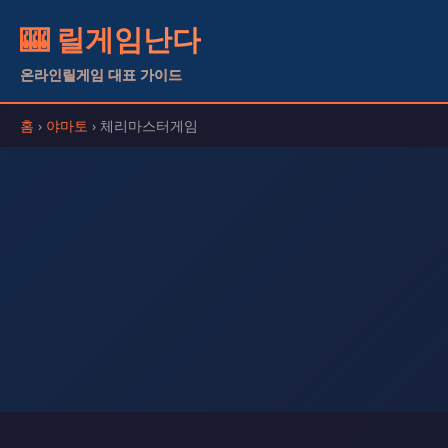
🎰 릴게임난다
온라인릴게임 대표 가이드
홈
›
야마토
› 체리마스터게임