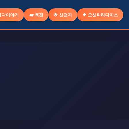
 바다이야기
🐋 백경
🌟 신천지
🐠 오션파라다이스