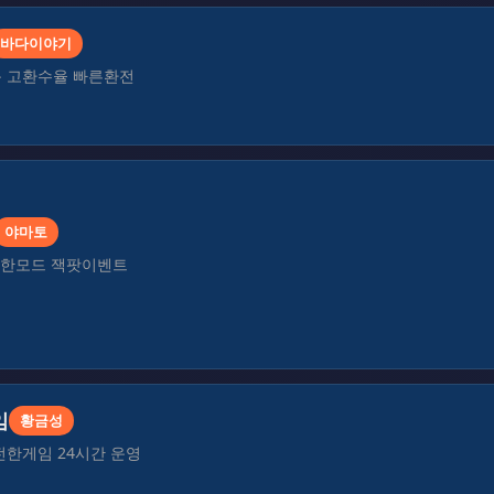
바다이야기
 고환수율 빠른환전
야마토
양한모드 잭팟이벤트
임
황금성
전한게임 24시간 운영