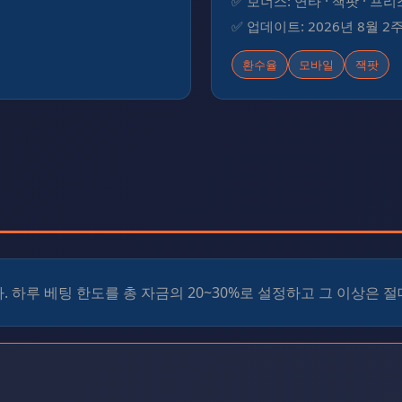
✅ 보너스: 연타 · 잭팟 · 프
✅ 업데이트: 2026년 8월 2
환수율
모바일
잭팟
 하루 베팅 한도를 총 자금의 20~30%로 설정하고 그 이상은 