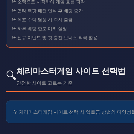
🎯 소액으로 시작하여 게임 흐름 파악
🎯 연타·잭팟 패턴 인식 후 베팅 증가
🎯 목표 수익 달성 시 즉시 출금
🎯 하루 베팅 한도 미리 설정
🎯 신규 이벤트 및 첫 충전 보너스 적극 활용
체리마스터게임 사이트 선택법
🔍
안전한 사이트 고르는 기준
💡 체리마스터게임 사이트 선택 시 입출금 방법의 다양성