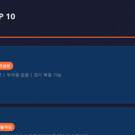
 10
연성분
 | 부작용 없음 | 장기 복용 가능
릴게임