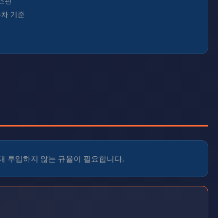
리스핀
주차 기준
절대 투입하지 않는 규율이 필요합니다.