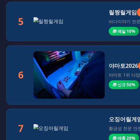
릴짱릴게임
5
바다이야기 전문
🎁 매일 10%
야마토2026
6
야마토 1위 다
🎁 신규 50%
오징어릴게
7
황금성 전문 안
🎁 매충 20%