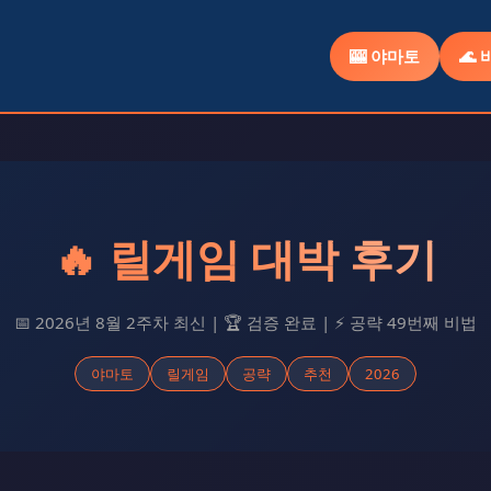
🎰 야마토
🌊
🔥 릴게임 대박 후기
📅 2026년 8월 2주차 최신 | 🏆 검증 완료 | ⚡ 공략 49번째 비법
야마토
릴게임
공략
추천
2026