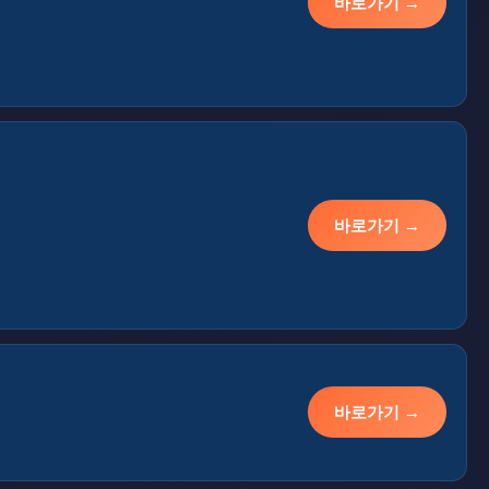
바로가기 →
바로가기 →
바로가기 →