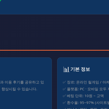
📊
기본 정보
과 이용 후기를 공유하고 있
✅ 장르: 온라인 릴게임 / 아
 향상시킬 수 있습니다.
✅ 플랫폼: PC · 모바일 모두
✅ 베팅 단위: 10원 ~ 고액
✅ 환수율: 95~97% (사이트