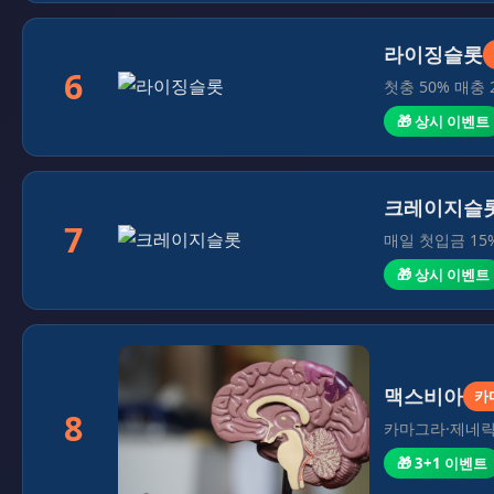
라이징슬롯
6
첫충 50% 매충 
🎁 상시 이벤트
크레이지슬
7
매일 첫입금 15
🎁 상시 이벤트
맥스비아
카
8
카마그라·제네릭 
🎁 3+1 이벤트