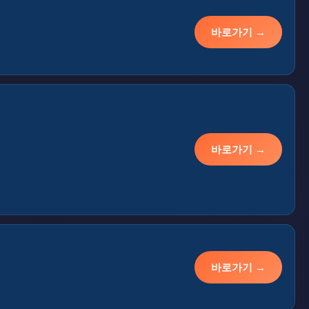
바로가기 →
바로가기 →
바로가기 →