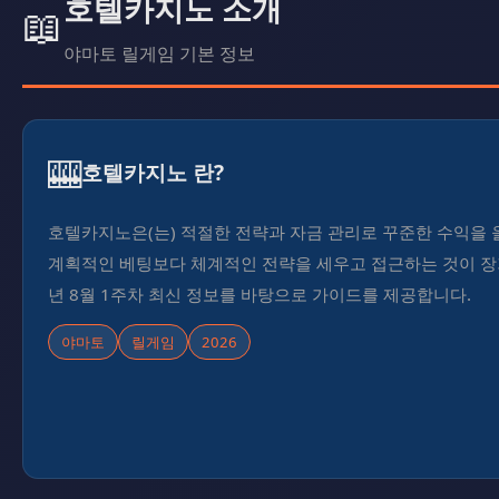
호텔카지노 소개
📖
야마토 릴게임 기본 정보
🎰
호텔카지노 란?
호텔카지노은(는) 적절한 전략과 자금 관리로 꾸준한 수익을 올
계획적인 베팅보다 체계적인 전략을 세우고 접근하는 것이 장기
년 8월 1주차 최신 정보를 바탕으로 가이드를 제공합니다.
야마토
릴게임
2026