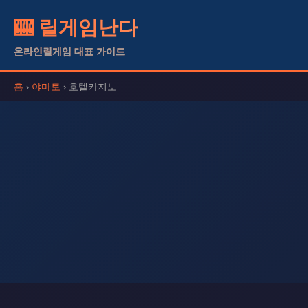
🎰 릴게임난다
온라인릴게임 대표 가이드
홈
›
야마토
› 호텔카지노