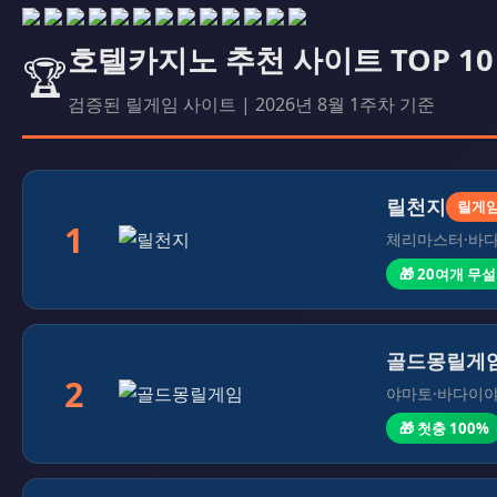
호텔카지노 추천 사이트 TOP 10
🏆
검증된 릴게임 사이트 | 2026년 8월 1주차 기준
릴천지
릴게
1
체리마스터·바다
🎁 20여개 무
골드몽릴게
2
야마토·바다이야
🎁 첫충 100%