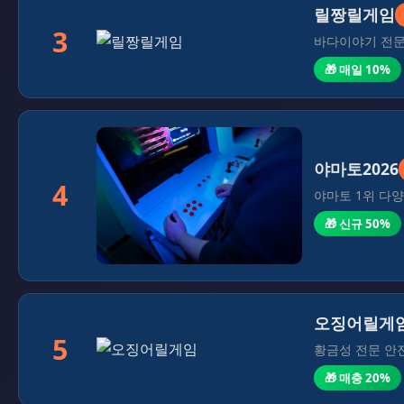
릴짱릴게임
3
바다이야기 전문
🎁 매일 10%
야마토2026
4
야마토 1위 다
🎁 신규 50%
오징어릴게
5
황금성 전문 안
🎁 매충 20%