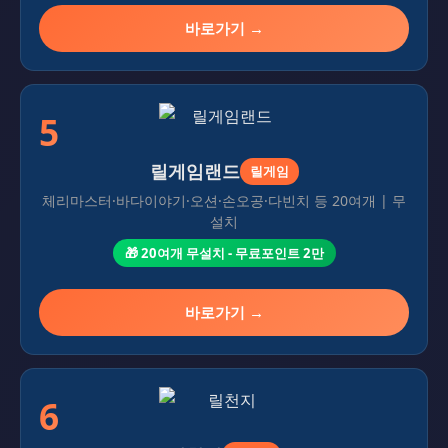
바로가기 →
5
릴게임랜드
릴게임
체리마스터·바다이야기·오션·손오공·다빈치 등 20여개 | 무
설치
🎁 20여개 무설치 - 무료포인트 2만
바로가기 →
6