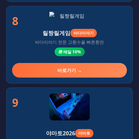
8
릴짱릴게임
바다이야기
바다이야기 전문 고환수율 빠른환전
🎁 매일 10%
바로가기 →
9
야마토2026
야마토