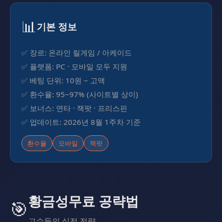
📊
기본 정보
✅ 장르: 온라인 릴게임 / 아케이드
✅ 플랫폼: PC · 모바일 모두 지원
✅ 베팅 단위: 10원 ~ 고액
✅ 환수율: 95~97% (사이트별 상이)
✅ 보너스: 연타 · 잭팟 · 프리스핀
✅ 업데이트: 2026년 8월 1주차 기준
환수율
모바일
잭팟
황금성무료 공략법
🎯
고수들의 실전 전략