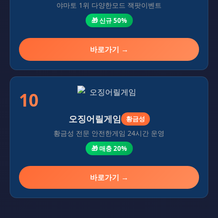
야마토 1위 다양한모드 잭팟이벤트
🎁 신규 50%
바로가기 →
10
오징어릴게임
황금성
황금성 전문 안전한게임 24시간 운영
🎁 매충 20%
바로가기 →