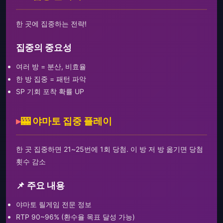
한 곳에 집중하는 전략!
집중의 중요성
여러 방 = 분산, 비효율
한 방 집중 = 패턴 파악
SP 기회 포착 확률 UP
🎰 야마토 집중 플레이
한 곳 집중하면 21~25번에 1회 당첨. ​​이 방 저 방 옮기면 당첨
횟수 감소
📌 주요 내용
야마토 릴게임 전문 정보
RTP 90~96% (환수율 목표 달성 가능)