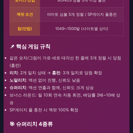
보너스 진입
BONUS 심볼 3개 이상 출현
잭팟 조건
야마토 심볼 5개 정렬 / SP게이지 풀충전
탑(만탑)
1049~1500발 (사이트별 상이)
📌 핵심 게임 규칙
같은 숫자/그림이 가로·세로·대각선 한 줄에 3개 정렬 시 당첨
(홈런)
리치
: 2개 일치 상태 →
홈런
: 3개 일치로 당첨 확정
노말리치
: 액션 없이 진행, 신뢰도 낮음
슈퍼리치
: 액션 연출과 함께, 신뢰도 크게 상승
보너스 라운드: 릴 10회 연속 자동 회전, 배당률 2배~10배 상
승
SP게이지 풀 충전 시 잭팟 100% 확정
🎯 슈퍼리치 4종류