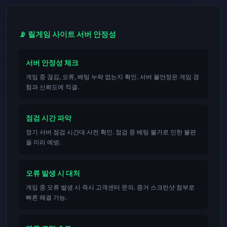
📡 릴게임 사이트 서버 안정성
서버 안정성 체크
게임 중 끊김, 오류, 베팅 누락 없는지 확인. 서버 불안정은 게임 경
험과 신뢰도에 직결.
점검 시간 파악
정기 서버 점검 시간대 사전 확인. 점검 중 베팅 불가로 인한 불편
을 미리 예방.
오류 발생 시 대처
게임 중 오류 발생 시 즉시 고객센터 문의. 증거 스크린샷 첨부로
빠른 해결 가능.