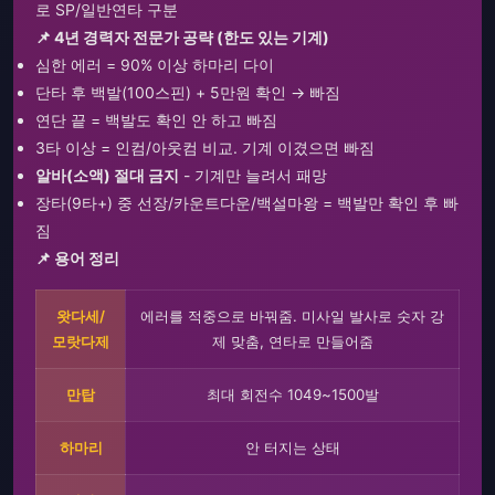
로 SP/일반연타 구분
📌 4년 경력자 전문가 공략 (한도 있는 기계)
심한 에러 = 90% 이상 하마리 다이
단타 후 백발(100스핀) + 5만원 확인 → 빠짐
연단 끝 = 백발도 확인 안 하고 빠짐
3타 이상 = 인컴/아웃컴 비교. ​기계 이겼으면 빠짐
알바(소액) 절대 금지
- 기계만 늘려서 패망
장타(9타+) 중 선장/카운트다운/백설마왕 = 백발만 확인 후 빠
짐
📌 용어 정리
왓다세/
에러를 적중으로 바꿔줌. 미사일 발사로 숫자 강
모랏다제
제 맞춤, 연타로 만들어줌
만탑
최대 회전수 1049~1500발
하마리
안 터지는 상태