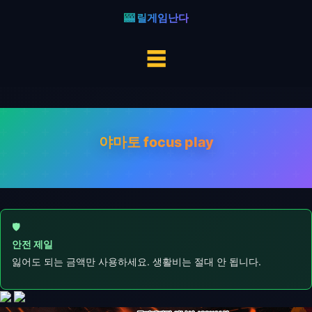
🎰 릴게임난다
☰
야마토 focus play
🛡️
안전 제일
잃어도 되는 금액만 사용하세요. ​생활비는 절대 안 됩니다.