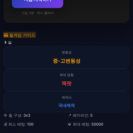
가입 3분 · 즉시 플레이
🎰 릴게임 가이드
👨‍💻
변동성
중-고변동성
최대 당첨
잭팟
제작사
국내제작
🎯 릴 구성:
3x3
📍 페이라인:
5
💰 최소 베팅:
100
💎 최대 베팅:
50000