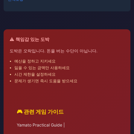
⚠️ 책임감 있는 도박
도박은 오락입니다. 돈을 버는 수단이 아닙니다.
예산을 정하고 지키세요
잃을 수 있는 금액만 사용하세요
시간 제한을 설정하세요
문제가 생기면 즉시 도움을 받으세요
🎮 관련 게임 가이드
Yamato Practical Guide |