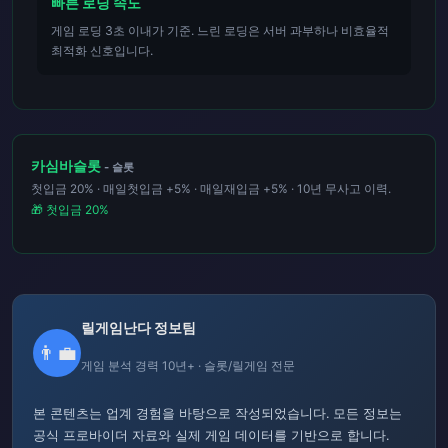
빠른 로딩 속도
게임 로딩 3초 이내가 기준. 느린 로딩은 서버 과부하나 비효율적
최적화 신호입니다.
카심바슬롯
- 슬롯
첫입금 20% · 매일첫입금 +5% · 매일재입금 +5% · 10년 무사고 이력.
🎁 첫입금 20%
릴게임난다 정보팀
👨‍💼
게임 분석 경력 10년+ · 슬롯/릴게임 전문
본 콘텐츠는 업계 경험을 바탕으로 작성되었습니다. ​​모든 정보는
공식 프로바이더 자료와 실제 게임 데이터를 기반으로 합니다.