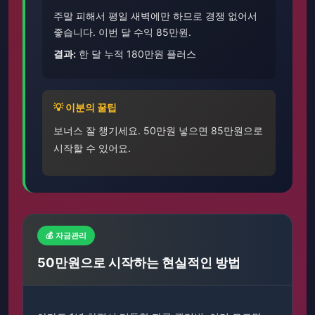
주말 피해서 평일 새벽에만 하므로 경쟁 없어서
좋습니다. ​이번 달 수익 85만원.
결과:
한 달 누적 180만원 플러스
💡 이분의 꿀팁
보너스 잘 챙기세요. ​50만원 넣으면 85만원으로
시작할 수 있어요.
💰 자금관리
50만원으로 시작하는 현실적인 방법