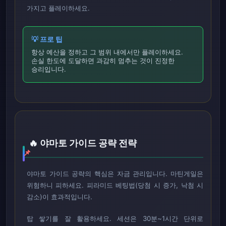
가지고 플레이하세요.
💡 프로 팁
항상 예산을 정하고 그 범위 내에서만 플레이하세요.
손실 한도에 도달하면 과감히 멈추는 것이 진정한
승리입니다.
🔥 야마토 가이드 공략 전략
야마토 가이드 공략의 핵심은 자금 관리입니다. 마틴게일은
위험하니 피하세요. ​​피라미드 베팅법(당첨 시 증가, 낙첨 시
감소)이 효과적입니다.
탑 쌓기를 잘 활용하세요. 세션은 30분~1시간 단위로