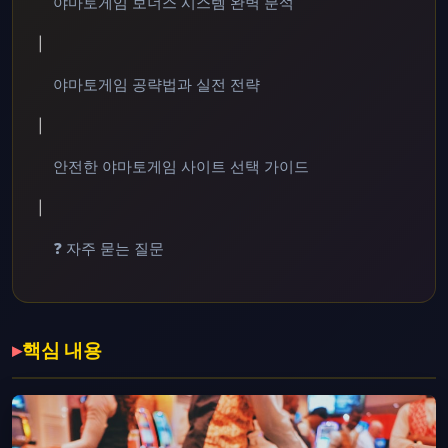
야마토게임 보너스 시스템 완벽 분석
|
야마토게임 공략법과 실전 전략
|
안전한 야마토게임 사이트 선택 가이드
|
❓ 자주 묻는 질문
핵심 내용