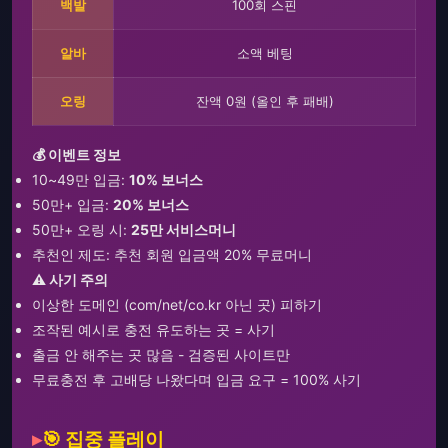
백발
100회 스핀
알바
소액 베팅
오링
잔액 0원 (올인 후 패배)
💰 이벤트 정보
10~49만 입금:
10% 보너스
50만+ 입금:
20% 보너스
50만+ 오링 시:
25만 서비스머니
추천인 제도: 추천 회원 입금액 20% 무료머니
⚠️ 사기 주의
이상한 도메인 (com/net/co.kr 아닌 곳) 피하기
조작된 예시로 충전 유도하는 곳 = 사기
출금 안 해주는 곳 많음 - 검증된 사이트만
무료충전 후 고배당 나왔다며 입금 요구 = 100% 사기
🎯 집중 플레이