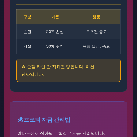
구분
기준
행동
손절
50% 손실
무조건 종료
익절
30% 수익
목표 달성, 종료
⚠️ 손절 라인 안 지키면 망합니다. ​​이건
진짜입니다.
💰 프로의 자금 관리법
야마토에서 살아남는 핵심은 자금 관리입니다.