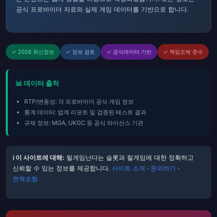
공식 프로바이더 자료와 실제 게임 데이터를 기반으로 합니다.
✓ 2026 최신정보
✓ 정보 검토
✓ 공식데이터 기반
✓ 책임도박 준수
📊 데이터 출처
RTP/변동성: 각 프로바이더 공식 게임 정보
통계 데이터: 업계 리포트 및 검증된 테스트 결과
규제 정보: MGA, UKGC 등 공식 라이선스 기관
ℹ️ 이 사이트에 대해:
릴게임난다는 슬롯과 릴게임에 대한 정확하고
신뢰할 수 있는 정보를 제공합니다. ​​
사이트 소개
·
문의하기
·
면책조항