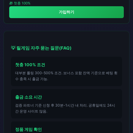
🎁 첫충 100%
가입하기
💡 릴게임 자주 묻는 질문(FAQ)
첫충 100% 조건
대부분 롤링 300-500% 조건. 보너스 포함 잔액 기준으로 베팅 횟
수 충족 시 출금 가능.
출금 소요 시간
검증 파트너 기준 신청 후 30분-1시간 내 처리. 공휴일에도 24시
간 운영 사이트 많음.
정품 게임 확인