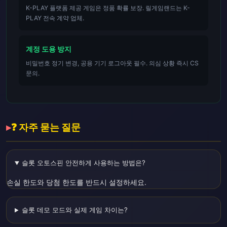
K-PLAY 플랫폼 제공 게임은 정품 확률 보장. 릴게임랜드는 K-
PLAY 전속 계약 업체.
계정 도용 방지
비밀번호 정기 변경, 공용 기기 로그아웃 필수. 의심 상황 즉시 CS
문의.
❓ 자주 묻는 질문
슬롯 오토스핀 안전하게 사용하는 방법은?
손실 한도와 당첨 한도를 반드시 설정하세요.
슬롯 데모 모드와 실제 게임 차이는?