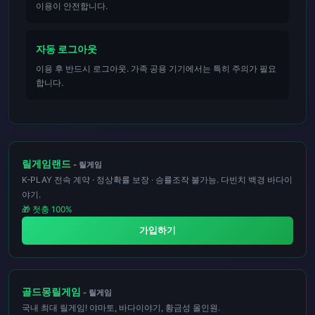
이용이 안전합니다.
자동 로그아웃
이용 후 반드시 로그아웃. 가족 공용 기기에서는 특히 주의가 필요
합니다.
릴게임랜드
- 릴게임
K-PLAY 전속 계약 · 정상확률 보장 · 승률조작 불가능. 다빈치 백경 바다이
야기.
🎁 첫충 100%
가입하기
골드몽릴게임
- 릴게임
국내 최대 릴게임! 야마토, 바다이야기, 황금성 올인원.