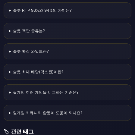
슬롯 RTP 96%와 94%의 차이는?
슬롯 잭팟 종류는?
슬롯 확장 와일드란?
슬롯 최대 배당(맥스윈)이란?
릴게임 여러 게임을 비교하는 기준은?
릴게임 커뮤니티 활동이 도움이 되나요?
🏷️ 관련 태그