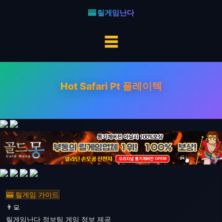
🎰 릴게임난다
☰
Hot Safari Pt 플레이텍
🎰 릴게임 가이드
👨‍💻
릴게임난다 정보팀
게임 정보 제공