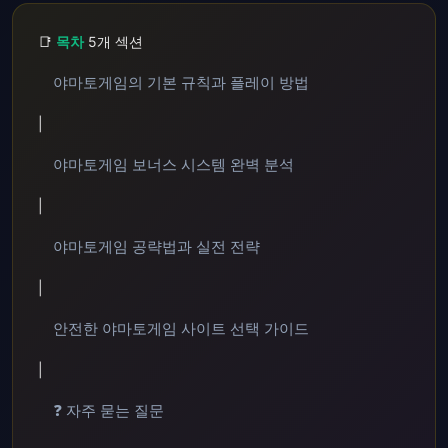
📑
목차
5개 섹션
야마토게임의 기본 규칙과 플레이 방법
|
야마토게임 보너스 시스템 완벽 분석
|
야마토게임 공략법과 실전 전략
|
안전한 야마토게임 사이트 선택 가이드
|
❓ 자주 묻는 질문