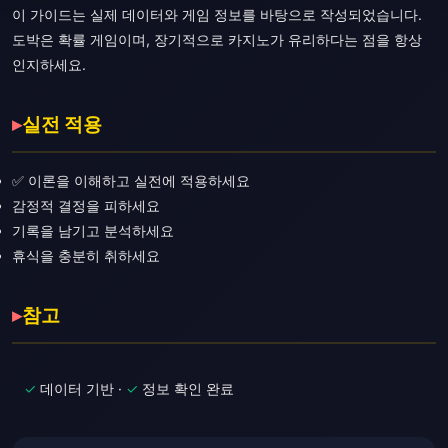
이 가이드는 실제 데이터와 게임 정보를 바탕으로 작성되었습니다.
도박은 확률 게임이며, 장기적으로 카지노가 유리하다는 점을 항상
인지하세요.
실전 적용
✅ 이론을 이해하고 실전에 적용하세요
감정적 결정을 피하세요
기록을 남기고 분석하세요
휴식을 충분히 취하세요
참고
✓
데이터 기반 ·
✓
정보 확인 완료