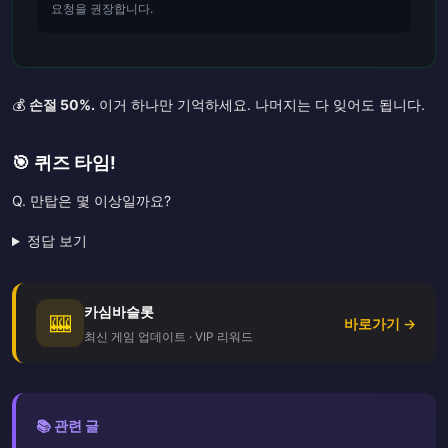
요청을 권장합니다.
💰
손절 50%.
이거 하나만 기억하세요. ​나머지는 다 잊어도 됩니다.
🎯 퀴즈 타임!
Q. ​​만탑은 몇 이상일까요?
정답 보기
카심바슬롯
🎰
바로가기 →
최신 게임 업데이트 · VIP 리워드
📚 관련 글