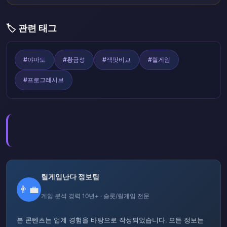
🏷️ 관련 태그
#야마토
#황금성
#잭팟비교
#릴게임
#프로그레시브
릴게임난다 정보팀
👨‍💼
게임 분석 경력 10년+ · 슬롯/릴게임 전문
본 콘텐츠는 업계 경험을 바탕으로 작성되었습니다. 모든 정보는