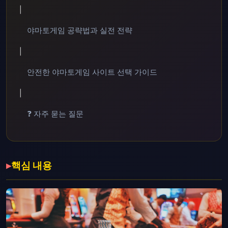
|
야마토게임 공략법과 실전 전략
|
안전한 야마토게임 사이트 선택 가이드
|
❓ 자주 묻는 질문
핵심 내용