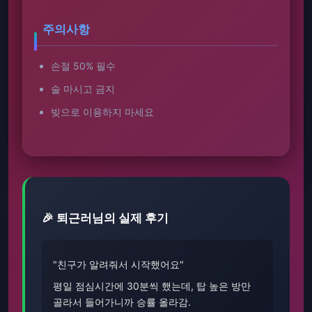
주의사항
손절 50% 필수
술 마시고 금지
빚으로 이용하지 마세요
🎉 퇴근러님의 실제 후기
"친구가 알려줘서 시작했어요"
평일 점심시간에 30분씩 했는데, 탑 높은 방만
골라서 들어가니까 승률 올라감.