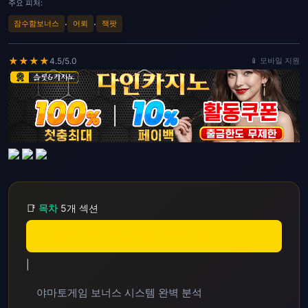
주요 피처:
·
·
잠수함보너스
어뢰
잭팟
★★★★
4.5/5.0
📱 모바일 지원
📑
목차
5개 섹션
야마토게임의 기본 규칙과 플레이 방법
|
야마토게임 보너스 시스템 완벽 분석