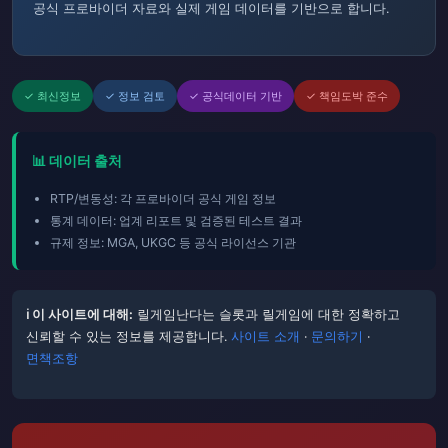
공식 프로바이더 자료와 실제 게임 데이터를 기반으로 합니다.
✓ 최신정보
✓ 정보 검토
✓ 공식데이터 기반
✓ 책임도박 준수
📊 데이터 출처
RTP/변동성: 각 프로바이더 공식 게임 정보
통계 데이터: 업계 리포트 및 검증된 테스트 결과
규제 정보: MGA, UKGC 등 공식 라이선스 기관
ℹ️ 이 사이트에 대해:
릴게임난다는 슬롯과 릴게임에 대한 정확하고
신뢰할 수 있는 정보를 제공합니다.
사이트 소개
·
문의하기
·
면책조항