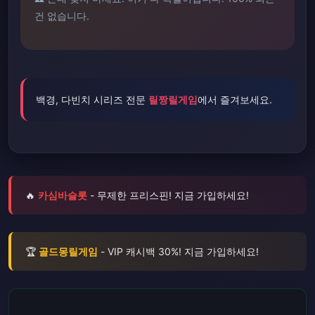
건 없습니다.
백경, 다빈치 시리즈 전문
릴짱릴게임
에서 즐겨보세요.
🔥
카심바슬롯
- 무제한 프리스핀! 지금 가입하세요!
🏆
골드몽릴게임
- VIP 캐시백 30%! 지금 가입하세요!