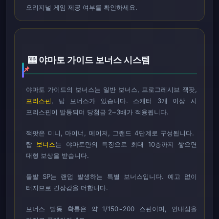
오리지널 게임 제공 여부를 확인하세요.
🎰 야마토 가이드 보너스 시스템
야마토 가이드의 보너스는 일반 보너스, 프로그레시브 잭팟,
프리스핀
, 탑 보너스가 있습니다. ​스캐터 3개 이상 시
프리스핀이 발동되며 당첨금 2~3배가 적용됩니다.
잭팟은 미니, 마이너, 메이저, 그랜드 4단계로 구성됩니다. ​
탑
보너스
는 야마토만의 특징으로 최대 10층까지 쌓으면
대형 보상을 받습니다.
돌발 SP는 랜덤 발생하는 특별 보너스입니다. 예고 없이
터지므로 긴장감을 더합니다.
보너스 발동 확률은 약 1/150~200 스핀이며, 인내심을