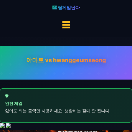
🎰 릴게임난다
☰
야마토 vs hwanggeumseong
🛡️
안전 제일
잃어도 되는 금액만 사용하세요. ​생활비는 절대 안 됩니다.