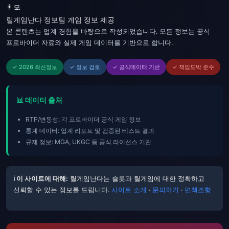
👨‍💻
릴게임난다 정보팀
게임 정보 제공
본 콘텐츠는 업계 경험을 바탕으로 작성되었습니다. ​모든 정보는 공식
프로바이더 자료와 실제 게임 데이터를 기반으로 합니다.
✓ 2026 최신정보
✓ 정보 검토
✓ 공식데이터 기반
✓ 책임도박 준수
📊 데이터 출처
RTP/변동성: 각 프로바이더 공식 게임 정보
통계 데이터: 업계 리포트 및 검증된 테스트 결과
규제 정보: MGA, UKGC 등 공식 라이선스 기관
ℹ️ 이 사이트에 대해:
릴게임난다는 슬롯과 릴게임에 대한 정확하고
신뢰할 수 있는 정보를 드립니다. ​​
사이트 소개
·
문의하기
·
면책조항