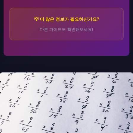
💡 더 많은 정보가 필요하신가요?
다른 가이드도 확인해보세요!