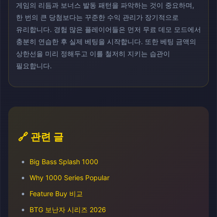
​​게임의 리듬과 보너스 발동 패턴을 파악하는 것이 중요하며,
한 번의 큰 당첨보다는 꾸준한 수익 관리가 장기적으로
유리합니다. 경험 많은 플레이어들은 먼저 무료 데모 모드에서
충분히 연습한 후 실제 베팅을 시작합니다. 또한 베팅 금액의
상한선을 미리 정해두고 이를 철저히 지키는 습관이
필요합니다.
🔗 관련 글
Big Bass Splash 1000
Why 1000 Series Popular
Feature Buy 비교
BTG 보난자 시리즈 2026