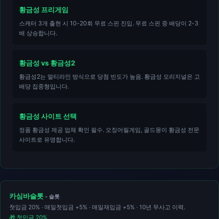
황금성 프리게임
스캐터 3개 출현 시 10-20회 무료 스핀 진입. 무료 스핀 중 배당이 2-3
배 상승합니다.
황금성 vs 황금성2
황금성2는 멀티라인 방식으로 당첨 빈도가 높음. 황금성 오리지널은 고
배당 집중형입니다.
황금성 사이트 선택
정품 황금성 제공 업체 확인 필수. 오징어릴게임, 골드몽이 황금성 전문
사이트로 유명합니다.
카심바슬롯
- 슬롯
첫입금 20% · 매일첫입금 +5% · 매일재입금 +5% · 10년 무사고 이력.
🎁 첫입금 20%