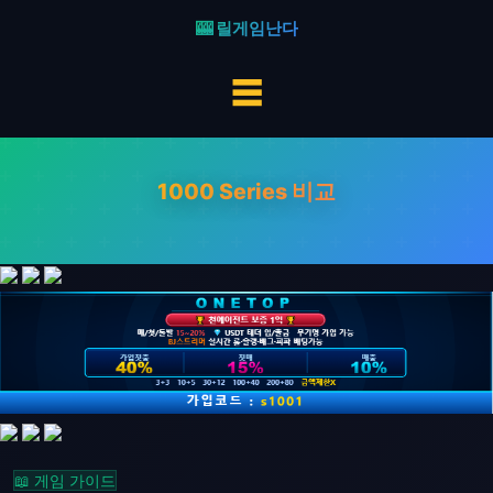
🎰 릴게임난다
☰
1000 Series 비교
📖 게임 가이드