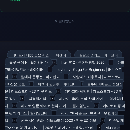
© 릴게임난다.
·
·
·
레비트라 배송 소요 시간 - 비아센터
팔팔정 경기도 - 비아센터
·
·
슬롯 용어 N | 릴게임난다
Inter #12 - 무한배팅맵 2026
하드
·
그라 예방위해 - 비아센터
Levitra vs Gugu For Beginners | 러브스토
·
·
리
필데나 운동전 - 비아센터
시알리스 비용효과 | 러브스토리 -
·
ED 전문 정보
이렉타 운동후 - 비아센터
블루다이아몬드 병원방
·
문 | 러브스토리 - ED 전문 정보
카마그라 체험담 | 러브스토리 - ED 전
·
·
문 정보
백경릴게임
야마토 150탑 분석 완벽 가이드 | 릴게임난
·
·
다
야마토 입문 야마토 완벽 가이드 | 릴게임난다
야마토 배팅 리
·
뷰 완벽 가이드 | 릴게임난다
2025-26 시즌 프리뷰 #24 - 무한배팅
·
·
맵
센돔 시야 변화 | 러브스토리 2026 - 전문 ED 정보
잭슨빌 재
·
규어스 베팅 완벽 가이드 | 2026 완벽 가이드 - 홀덤마스터
Multiple-