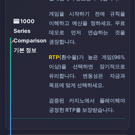
게임을 시작하기 전에 규칙을
🎰 1000
이해하고 예산을 정하세요. 무료
Series
데모로 먼저 연습하는 것을
Comparison
권장합니다.
기본 정보
RTP
(환수율)가 높은 게임(96%
이상)을 선택하면 장기적으로
유리합니다. ​​변동성은 자금과
목표에 맞게 선택하세요.
검증된 카지노에서 플레이해야
공정한 RTP를 보장받습니다.