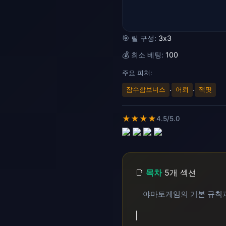
🎯 릴 구성:
3x3
💰 최소 베팅:
100
주요 피처:
·
·
잠수함보너스
어뢰
잭팟
★★★★
4.5/5.0
📑
목차
5개 섹션
야마토게임의 기본 규칙
|