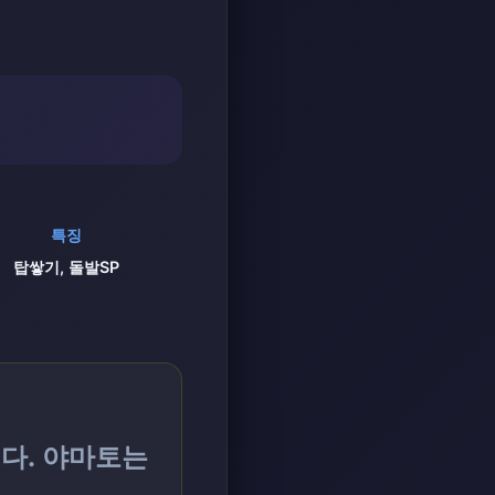
특징
탑쌓기, 돌발SP
다. 야마토는