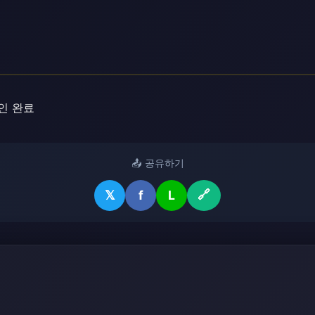
인 완료
📤 공유하기
𝕏
f
L
🔗