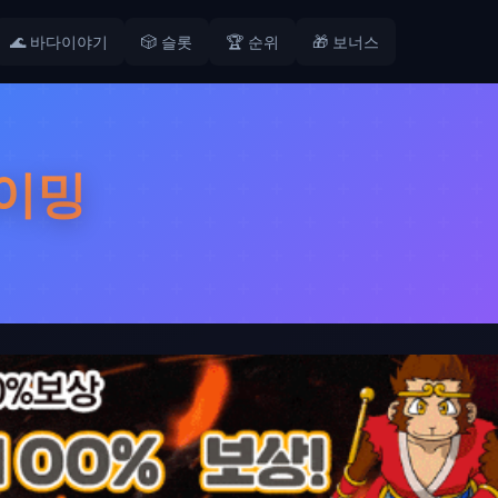
🌊 바다이야기
🎲 슬롯
🏆 순위
🎁 보너스
2게이밍