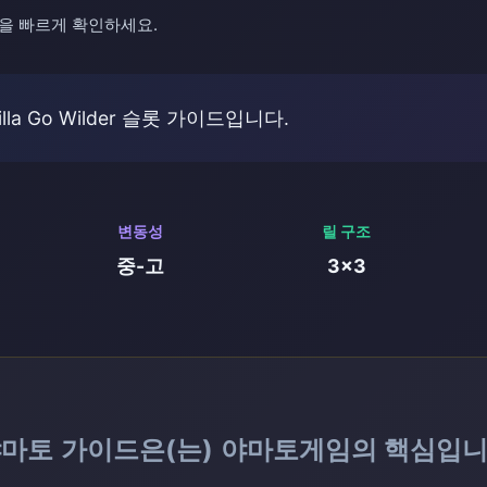
을 빠르게 확인하세요.
rilla Go Wilder 슬롯 가이드입니다.
변동성
릴 구조
중-고
3x3
마토 가이드은(는) 야마토게임의 핵심입니