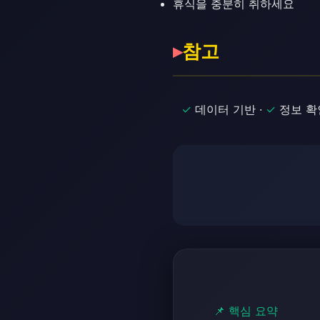
휴식을 충분히 취하세요
참고
✓
데이터 기반 ·
✓
정보 확
📌 핵심 요약