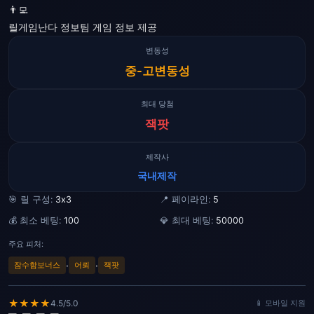
👨‍💻
릴게임난다 정보팀
게임 정보 제공
변동성
중-고변동성
최대 당첨
잭팟
제작사
국내제작
🎯 릴 구성:
3x3
📍 페이라인:
5
💰 최소 베팅:
100
💎 최대 베팅:
50000
주요 피처:
·
·
잠수함보너스
어뢰
잭팟
★★★★
4.5/5.0
📱 모바일 지원