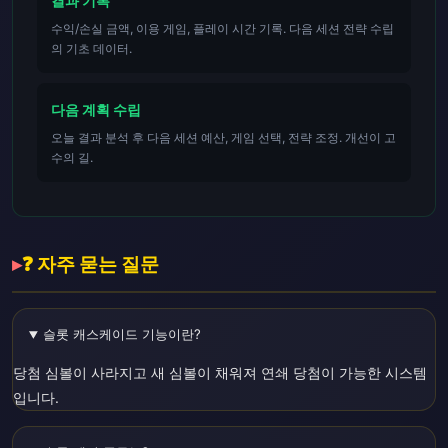
결과 기록
수익/손실 금액, 이용 게임, 플레이 시간 기록. 다음 세션 전략 수립
의 기초 데이터.
다음 계획 수립
오늘 결과 분석 후 다음 세션 예산, 게임 선택, 전략 조정. 개선이 고
수의 길.
❓ 자주 묻는 질문
슬롯 캐스케이드 기능이란?
당첨 심볼이 사라지고 새 심볼이 채워져 연쇄 당첨이 가능한 시스템
입니다.