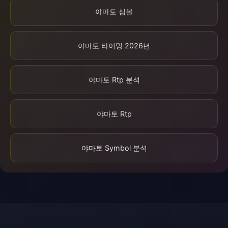
야마토 심볼
야마토 타이밍 2026년
야마토 Rtp 분석
야마토 Rtp
야마토 Symbol 분석