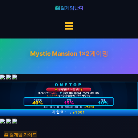
🎰 릴게임난다
☰
Mystic Mansion 1x2게이밍
🎰 릴게임 가이드