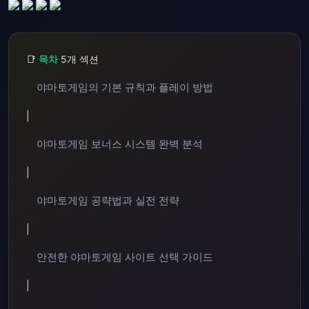
📑
목차
5개 섹션
야마토게임의 기본 규칙과 플레이 방법
|
야마토게임 보너스 시스템 완벽 분석
|
야마토게임 공략법과 실전 전략
|
안전한 야마토게임 사이트 선택 가이드
|