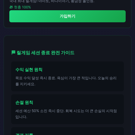
국내 최대 릴게임! 야마토, 바다이야기, 황금성 올인원.
🎁 첫충 100%
가입하기
🏁 릴게임 세션 종료 완전 가이드
수익 실현 원칙
목표 수익 달성 즉시 종료. 욕심이 가장 큰 적입니다. 오늘의 승리
를 지키세요.
손절 원칙
세션 예산 50% 소진 즉시 중단. 회복 시도는 더 큰 손실의 시작점
입니다.