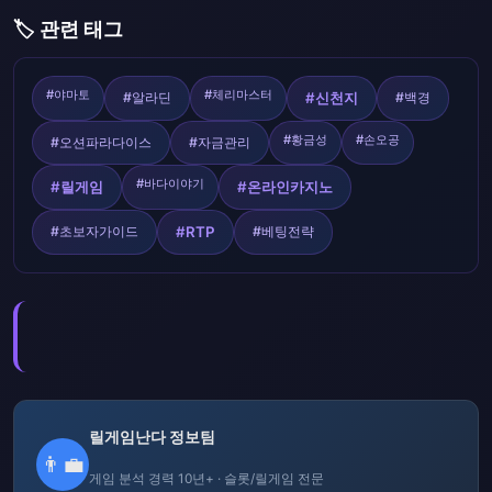
🏷️ 관련 태그
#야마토
#체리마스터
#알라딘
#신천지
#백경
#황금성
#손오공
#오션파라다이스
#자금관리
#바다이야기
#릴게임
#온라인카지노
#초보자가이드
#RTP
#베팅전략
릴게임난다 정보팀
👨‍💼
게임 분석 경력 10년+ · 슬롯/릴게임 전문