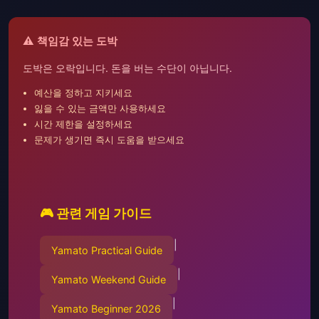
⚠️ 책임감 있는 도박
도박은 오락입니다. 돈을 버는 수단이 아닙니다.
예산을 정하고 지키세요
잃을 수 있는 금액만 사용하세요
시간 제한을 설정하세요
문제가 생기면 즉시 도움을 받으세요
🎮 관련 게임 가이드
|
Yamato Practical Guide
|
Yamato Weekend Guide
|
Yamato Beginner 2026