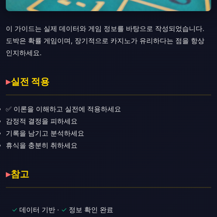
이 가이드는 실제 데이터와 게임 정보를 바탕으로 작성되었습니다.
도박은 확률 게임이며, 장기적으로 카지노가 유리하다는 점을 항상
인지하세요.
실전 적용
✅ 이론을 이해하고 실전에 적용하세요
감정적 결정을 피하세요
기록을 남기고 분석하세요
휴식을 충분히 취하세요
참고
✓
데이터 기반 ·
✓
정보 확인 완료