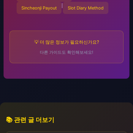
|
Sincheonji Payout
Slot Diary Method
💡 더 많은 정보가 필요하신가요?
다른 가이드도 확인해보세요!
📚 관련 글 더보기