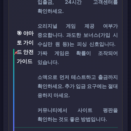
입출금, 24시간 고객센터를
확인하세요.
오리지널 게임 제공 여부가
🎯 야마
중요합니다. 과도한 보너스(가입 시
토 가이
수십만 원 등)는 피싱 신호입니다. ​​
드 안전
가짜 게임은 확률이 조작되어
가이드
있습니다.
소액으로 먼저 테스트하고 출금까지
확인하세요. ​추가 입금 요구에는 절대
응하지 마세요.
커뮤니티에서 사이트 평판을
확인하는 것도 좋은 방법입니다.