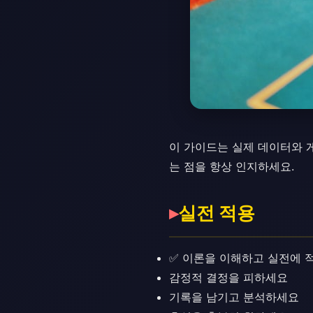
이 가이드는 실제 데이터와 
는 점을 항상 인지하세요.
실전 적용
✅ 이론을 이해하고 실전에 
감정적 결정을 피하세요
기록을 남기고 분석하세요