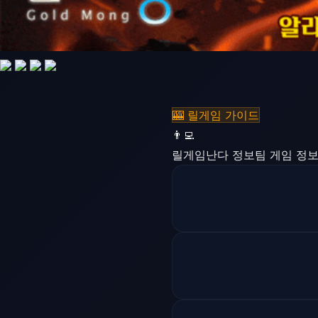
🎰 릴게임 가이드
👨‍💻
릴게임난다 정보팀
게임 정보