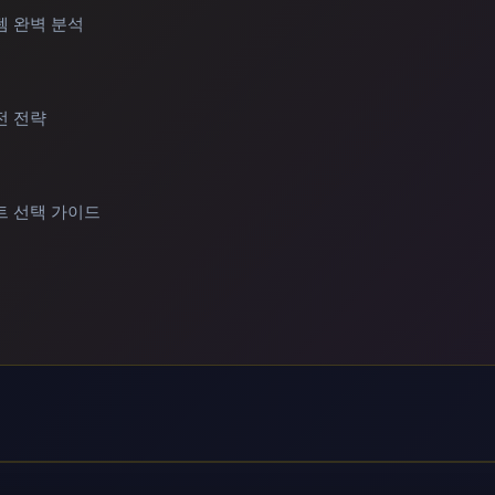
 완벽 분석
전 전략
트 선택 가이드