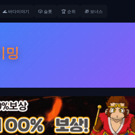
🌊 바다이야기
🎲 슬롯
🏆 순위
🎁 보너스
게이밍