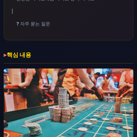
|
❓ 자주 묻는 질문
핵심 내용