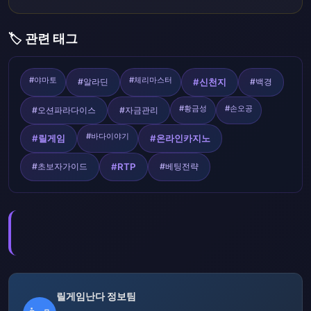
🏷️ 관련 태그
#야마토
#체리마스터
#알라딘
#신천지
#백경
#황금성
#손오공
#오션파라다이스
#자금관리
#바다이야기
#릴게임
#온라인카지노
#초보자가이드
#RTP
#베팅전략
릴게임난다 정보팀