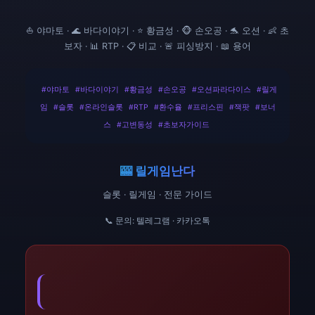
⛵ 야마토 · 🌊 바다이야기 · ⭐ 황금성 · 🐵 손오공 · 🐬 오션 · 👶 초
보자 · 📊 RTP · 📋 비교 · 🚨 피싱방지 · 📖 용어
#야마토
#바다이야기
#황금성
#손오공
#오션파라다이스
#릴게
임
#슬롯
#온라인슬롯
#RTP
#환수율
#프리스핀
#잭팟
#보너
스
#고변동성
#초보자가이드
🎰 릴게임난다
슬롯 · 릴게임 · 전문 가이드
📞 문의: 텔레그램 · 카카오톡