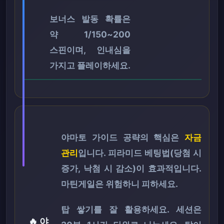
보너스 발동 확률은
약 1/150~200
스핀이며, 인내심을
가지고 플레이하세요.
야마토 가이드 공략의 핵심은
자금
관리
입니다. 피라미드 베팅법(당첨 시
증가, 낙첨 시 감소)이 효과적입니다.
마틴게일은 위험하니 피하세요.
탑 쌓기를 잘 활용하세요. ​세션은
🔥 야