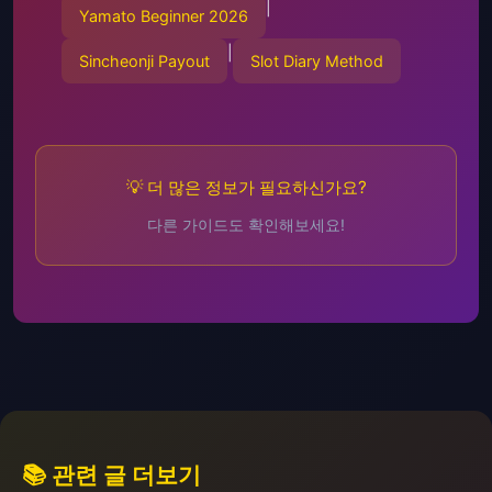
|
Yamato Beginner 2026
|
Sincheonji Payout
Slot Diary Method
💡 더 많은 정보가 필요하신가요?
다른 가이드도 확인해보세요!
📚 관련 글 더보기