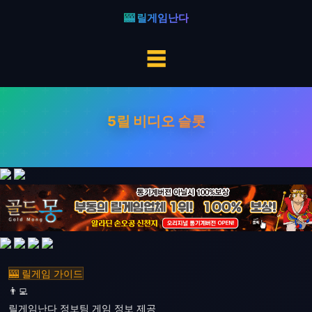
🎰 릴게임난다
☰
5릴 비디오 슬롯
🎰 릴게임 가이드
👨‍💻
릴게임난다 정보팀
게임 정보 제공