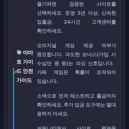
즐기려면 검증된 사이트를
선택하세요. 운영 3년 이상, 신속한
입출금, 24시간 고객센터를
확인하세요.
오리지널 게임 제공 여부가
🎯 야마
중요합니다. ​과도한 보너스(가입 시
토 가이
수십만 원 등)는 피싱 신호입니다. ​​
드 안전
가짜 게임은 확률이 조작되어
가이드
있습니다.
소액으로 먼저 테스트하고 출금까지
확인하세요. ​​추가 입금 요구에는 절대
응하지 마세요.
커뮤니티에서 사이트 평판을