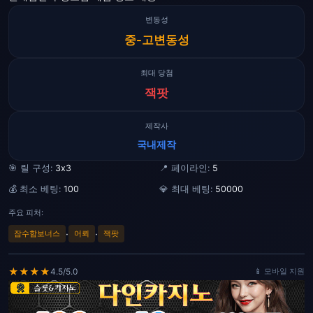
변동성
중-고변동성
최대 당첨
잭팟
제작사
국내제작
🎯 릴 구성:
3x3
📍 페이라인:
5
💰 최소 베팅:
100
💎 최대 베팅:
50000
주요 피처:
·
·
잠수함보너스
어뢰
잭팟
★★★★
4.5/5.0
📱 모바일 지원