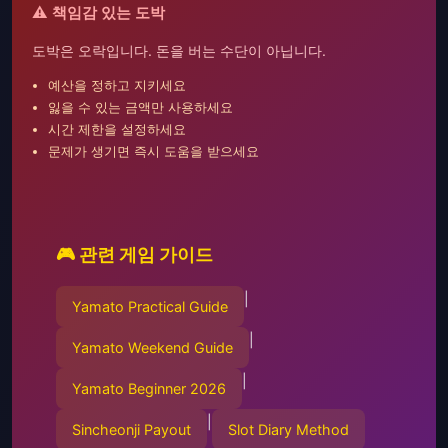
⚠️ 책임감 있는 도박
도박은 오락입니다. ​돈을 버는 수단이 아닙니다.
예산을 정하고 지키세요
잃을 수 있는 금액만 사용하세요
시간 제한을 설정하세요
문제가 생기면 즉시 도움을 받으세요
🎮 관련 게임 가이드
|
Yamato Practical Guide
|
Yamato Weekend Guide
|
Yamato Beginner 2026
|
Sincheonji Payout
Slot Diary Method