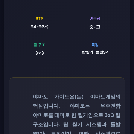
RTP
변동성
94-96%
중-고
릴 구조
특징
탑쌓기, 돌발SP
3x3
야마토 가이드은(는) 야마토게임의
핵심입니다. 야마토는 우주전함
야마토
를 테마로 한 릴게임으로 3x3 릴
구조입니다. ​​탑 쌓기 시스템과 돌발
SP가 특징이며, 연타 시스템으로