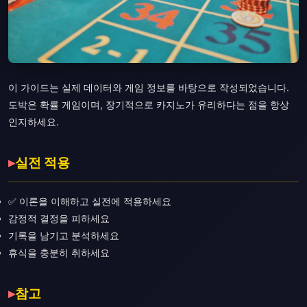
이 가이드는 실제 데이터와 게임 정보를 바탕으로 작성되었습니다.
도박은 확률 게임이며, 장기적으로 카지노가 유리하다는 점을 항상
인지하세요.
실전 적용
✅ 이론을 이해하고 실전에 적용하세요
감정적 결정을 피하세요
기록을 남기고 분석하세요
휴식을 충분히 취하세요
참고