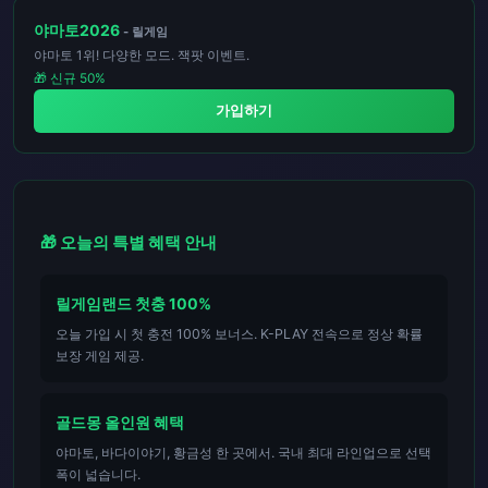
야마토2026
- 릴게임
야마토 1위! 다양한 모드. 잭팟 이벤트.
🎁 신규 50%
가입하기
🎁 오늘의 특별 혜택 안내
릴게임랜드 첫충 100%
오늘 가입 시 첫 충전 100% 보너스. K-PLAY 전속으로 정상 확률
보장 게임 제공.
골드몽 올인원 혜택
야마토, 바다이야기, 황금성 한 곳에서. 국내 최대 라인업으로 선택
폭이 넓습니다.