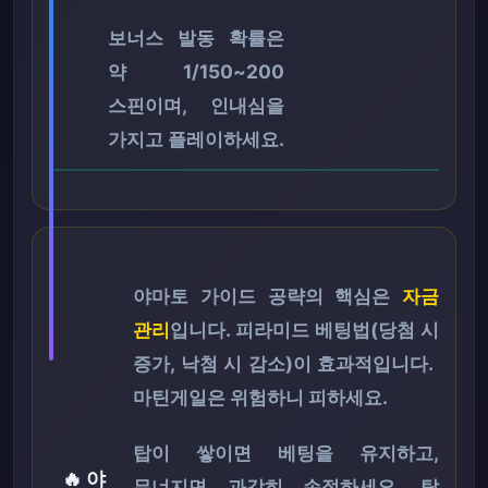
보너스 발동 확률은
약 1/150~200
스핀이며, 인내심을
가지고 플레이하세요.
야마토 가이드 공략의 핵심은
자금
관리
입니다. ​​피라미드 베팅법(당첨 시
증가, 낙첨 시 감소)이 효과적입니다. ​
마틴게일은 위험하니 피하세요.
​​탑이 쌓이면 베팅을 유지하고,
🔥 야
무너지면 과감히 손절하세요. 탑