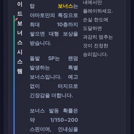
내에서만
이
탑
보너스
는
플레이하세요. ​​
드
야마토만의 특징으로
손실 한도에
보
최대 10층까지
도달하면
너
쌓으면 대형 보상을
과감히 멈추는
스
받습니다.
것이 진정한
시
승리입니다.
돌발 SP는 랜덤
스
발생하는 특별
템
보너스입니다. ​​예고
없이 터지므로
긴장감을 더합니다.
보너스 발동 확률은
약 1/150~200
스핀이며, 인내심을