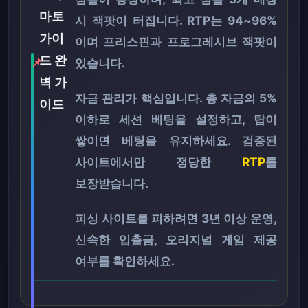
마토
시 잭팟이 터집니다. RTP는 94~96%
가이
이며 프리스핀과 프로그레시브 잭팟이
드 완
있습니다.
벽 가
자금 관리가 핵심입니다. 총 자금의 5%
이드
이하로 세션 베팅을 설정하고, 탑이
쌓이면 베팅을 유지하세요. 검증된
사이트에서만 정당한
RTP
를
보장받습니다.
피싱 사이트를 피하려면 3년 이상 운영,
신속한 입출금, 오리지널 게임 제공
여부를 확인하세요.