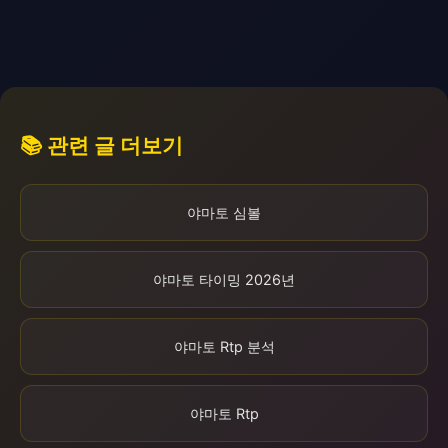
📚 관련 글 더보기
야마토 심볼
야마토 타이밍 2026년
야마토 Rtp 분석
야마토 Rtp