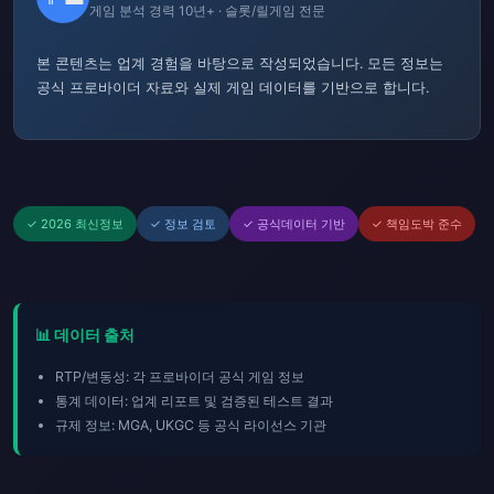
게임 분석 경력 10년+ · 슬롯/릴게임 전문
본 콘텐츠는 업계 경험을 바탕으로 작성되었습니다. ​모든 정보는
공식 프로바이더 자료와 실제 게임 데이터를 기반으로 합니다.
✓ 2026 최신정보
✓ 정보 검토
✓ 공식데이터 기반
✓ 책임도박 준수
📊 데이터 출처
RTP/변동성: 각 프로바이더 공식 게임 정보
통계 데이터: 업계 리포트 및 검증된 테스트 결과
규제 정보: MGA, UKGC 등 공식 라이선스 기관