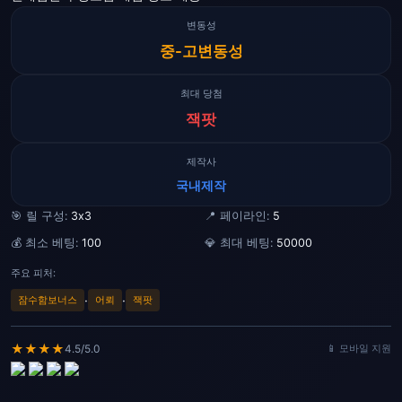
변동성
중-고변동성
최대 당첨
잭팟
제작사
국내제작
🎯 릴 구성:
3x3
📍 페이라인:
5
💰 최소 베팅:
100
💎 최대 베팅:
50000
주요 피처:
·
·
잠수함보너스
어뢰
잭팟
★★★★
4.5/5.0
📱 모바일 지원