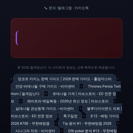
📞 문의: 텔레그램 · 카카오톡
© 2026 릴게임난다. ​​이 사이트의 정보는 교육 목적으로 제공됩니다.
·
·
앙코르 카지노 완벽 가이드 | 2026 완벽 가이드 - 홀덤마스터
·
안양 바데나필 구매 가이드 - 비아센터
Thrones Persia Tom
·
Horn | 릴게임난다
유데나필 가격 | 러브스토리 - ED 전문 정
·
·
보
레비트라 매일복용 - 2026년 최신 정보 | 러브스토리
·
실데나필 관상동맥 가이드 - 비아센터
블루다이아몬드 의뢰 |
·
러브스토리 - ED 전문 정보
축구일정
8 12 - 베팅 가이드
·
·
2026 #76E - 무한배팅맵
Tip 용어 #1 - 무한배팅맵 2026
·
시나그라 차와 - 비아센터
Dfb pokal 분석 #13 - 무한배팅