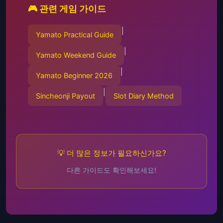
🎮 관련 게임 가이드
|
Yamato Practical Guide
|
Yamato Weekend Guide
|
Yamato Beginner 2026
|
Sincheonji Payout
Slot Diary Method
💡 더 많은 정보가 필요하신가요?
다른 가이드도 확인해보세요!