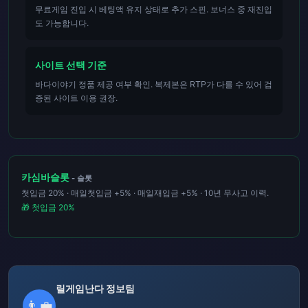
무료게임 진입 시 베팅액 유지 상태로 추가 스핀. 보너스 중 재진입
도 가능합니다.
사이트 선택 기준
바다이야기 정품 제공 여부 확인. 복제본은 RTP가 다를 수 있어 검
증된 사이트 이용 권장.
카심바슬롯
- 슬롯
첫입금 20% · 매일첫입금 +5% · 매일재입금 +5% · 10년 무사고 이력.
🎁 첫입금 20%
릴게임난다 정보팀
👨‍💼