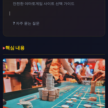
안전한 야마토게임 사이트 선택 가이드
|
❓ 자주 묻는 질문
핵심 내용