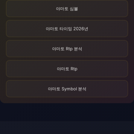
야마토 심볼
야마토 타이밍 2026년
야마토 Rtp 분석
야마토 Rtp
야마토 Symbol 분석