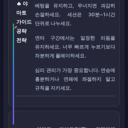
🔥 야
베팅을 유지하고, 무너지면 과감히
마토
손절하세요. ​​세션은 30분~1시간
가이드
단위로 나누세요.
공략
연타 구간에서는 일정한 리듬을
전략
유지하세요. ​너무 빠르게 누르기보다
차분하게 플레이하세요.
심리 관리가 가장 중요합니다. ​​연승에
흥분하거나 연패에 좌절하지 말고
규칙을 지키세요.