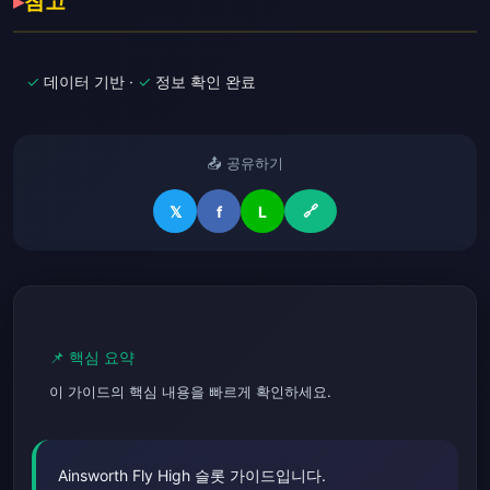
참고
✓
데이터 기반 ·
✓
정보 확인 완료
📤 공유하기
𝕏
f
L
🔗
📌 핵심 요약
이 가이드의 핵심 내용을 빠르게 확인하세요.
Ainsworth Fly High 슬롯 가이드입니다.