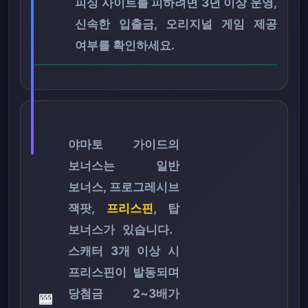
피싱 사이트를 피하려면 3년 이상 운영,
신속한 입출금, 오리지널 게임 제공
여부를 확인하세요.
야마토 가이드의
보너스는 일반
보너스, 프로그레시브
잭팟,
프리스핀
, 탑
보너스가 있습니다. ​
스캐터 3개 이상 시
프리스핀이 발동되며
당첨금 2~3배가
🎰