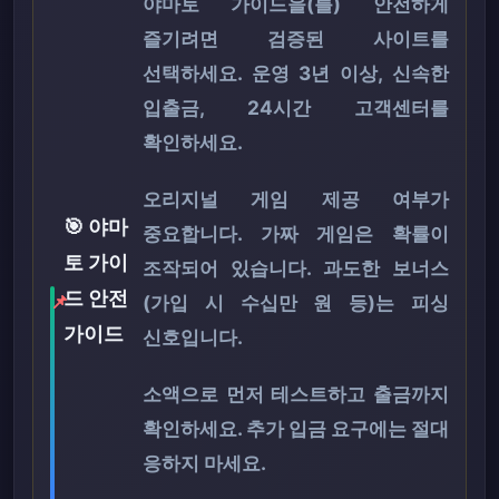
야마토 가이드을(를) 안전하게
즐기려면 검증된 사이트를
선택하세요. ​​운영 3년 이상, 신속한
입출금, 24시간 고객센터를
확인하세요.
오리지널 게임 제공 여부가
🎯 야마
중요합니다. ​​가짜 게임은 확률이
토 가이
조작되어 있습니다. ​​과도한 보너스
드 안전
(가입 시 수십만 원 등)는 피싱
가이드
신호입니다.
소액으로 먼저 테스트하고 출금까지
확인하세요. 추가 입금 요구에는 절대
응하지 마세요.