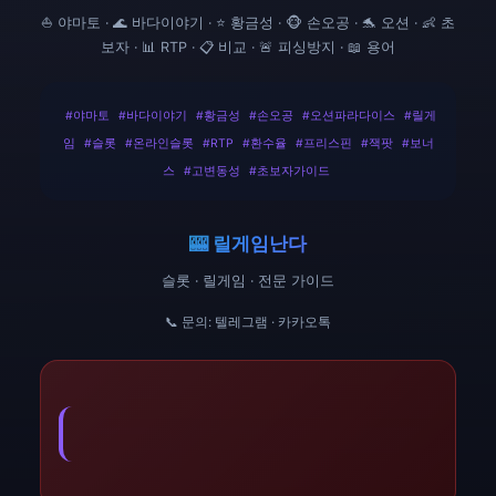
⛵ 야마토 · 🌊 바다이야기 · ⭐ 황금성 · 🐵 손오공 · 🐬 오션 · 👶 초
보자 · 📊 RTP · 📋 비교 · 🚨 피싱방지 · 📖 용어
#야마토
#바다이야기
#황금성
#손오공
#오션파라다이스
#릴게
임
#슬롯
#온라인슬롯
#RTP
#환수율
#프리스핀
#잭팟
#보너
스
#고변동성
#초보자가이드
🎰 릴게임난다
슬롯 · 릴게임 · 전문 가이드
📞 문의: 텔레그램 · 카카오톡