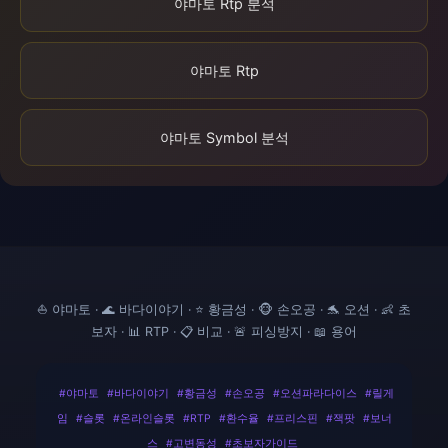
야마토 Rtp 분석
야마토 Rtp
야마토 Symbol 분석
⛵ 야마토 · 🌊 바다이야기 · ⭐ 황금성 · 🐵 손오공 · 🐬 오션 · 👶 초
보자 · 📊 RTP · 📋 비교 · 🚨 피싱방지 · 📖 용어
#야마토
#바다이야기
#황금성
#손오공
#오션파라다이스
#릴게
임
#슬롯
#온라인슬롯
#RTP
#환수율
#프리스핀
#잭팟
#보너
스
#고변동성
#초보자가이드