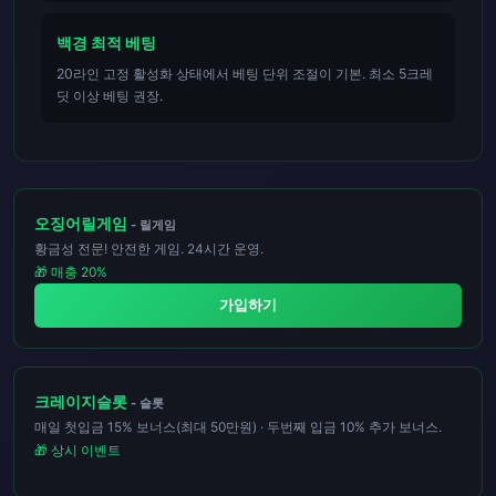
백경 최적 베팅
20라인 고정 활성화 상태에서 베팅 단위 조절이 기본. 최소 5크레
딧 이상 베팅 권장.
오징어릴게임
- 릴게임
황금성 전문! 안전한 게임. 24시간 운영.
🎁 매충 20%
가입하기
크레이지슬롯
- 슬롯
매일 첫입금 15% 보너스(최대 50만원) · 두번째 입금 10% 추가 보너스.
🎁 상시 이벤트