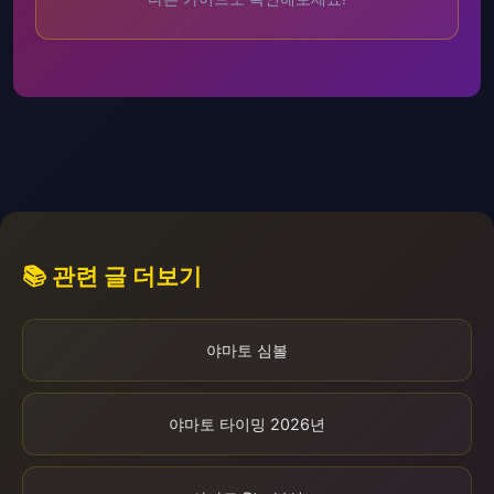
📚 관련 글 더보기
야마토 심볼
야마토 타이밍 2026년