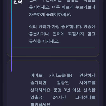
전략
유지하세요. ​너무 빠르게 누르기보다
차분하게 플레이하세요.
심리 관리가 가장 중요합니다. 연승에
흥분하거나 연패에 좌절하지 말고
규칙을 지키세요.
야마토 가이드을(를) 안전하게
즐기려면 검증된 사이트를
선택하세요. ​운영 3년 이상, 신속한
입출금, 24시간 고객센터를
확인하세요.