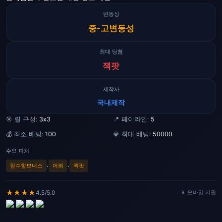
변동성
중-고변동성
최대 당첨
잭팟
제작사
국내제작
🎯 릴 구성:
3x3
📍 페이라인:
5
💰 최소 베팅:
100
💎 최대 베팅:
50000
주요 피처:
·
·
잠수함보너스
어뢰
잭팟
★★★★
4.5/5.0
📱 모바일 지원