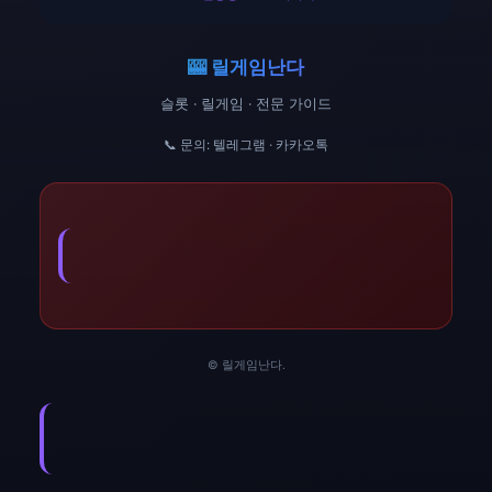
🎰 릴게임난다
슬롯 · 릴게임 · 전문 가이드
📞 문의: 텔레그램 · 카카오톡
© 릴게임난다.