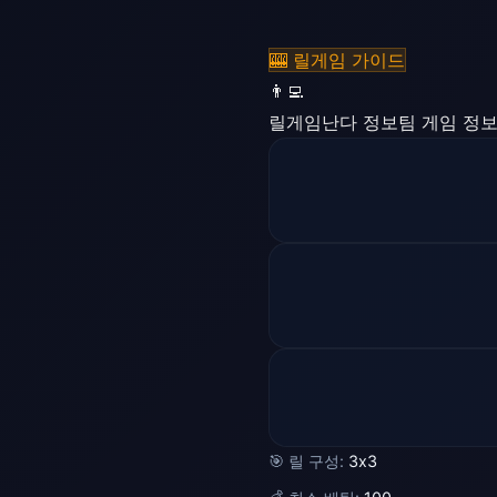
🎰 릴게임 가이드
👨‍💻
릴게임난다 정보팀
게임 정보
🎯 릴 구성:
3x3