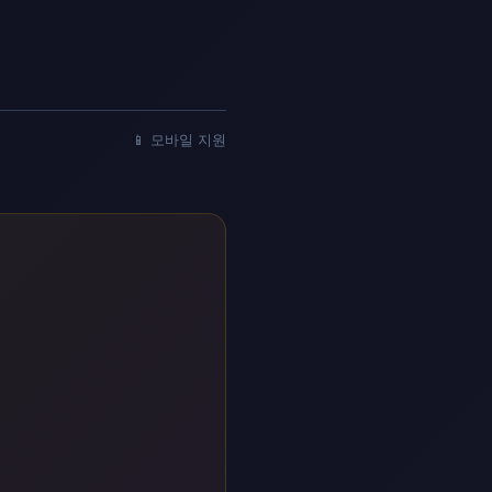
📱 모바일 지원