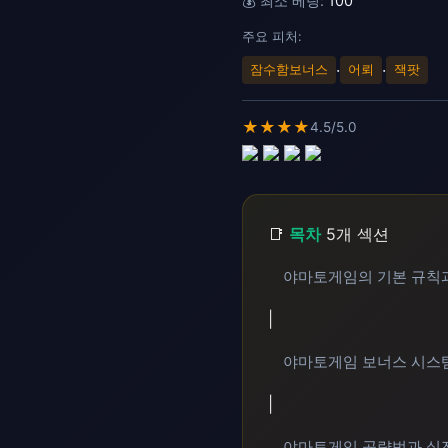
💰 최소 베팅:
100
주요 피처:
·
·
잠수함보너스
어뢰
잭팟
★★★★
4.5/5.0
📑
목차
5개 섹션
야마토게임의 기본 규칙
|
야마토게임 보너스 시스템
|
야마토게임 공략법과 실