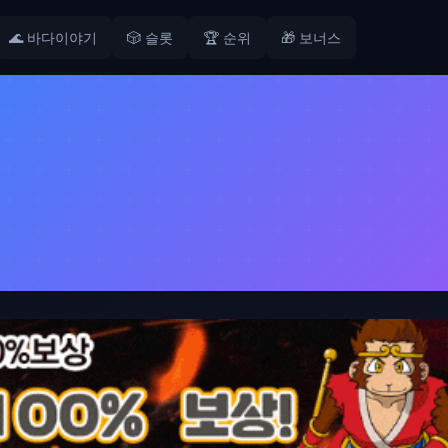
🌊 바다이야기
🎲 슬롯
🏆 순위
🎁 보너스