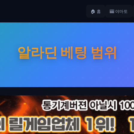
🏠 홈
🎰 야마토
알라딘 베팅 범위