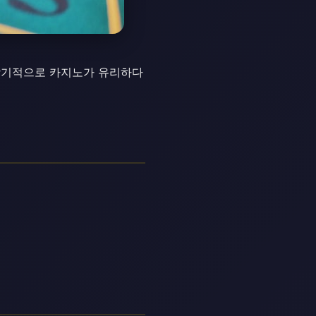
 장기적으로 카지노가 유리하다