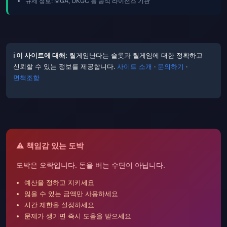
규제 정보: MGA, UKGC 등 공식 라이선스 기관
ℹ️ 이 사이트에 대해:
릴게임난다는 슬롯과 릴게임에 대한 정확하고
신뢰할 수 있는 정보를 제공합니다.
사이트 소개
·
문의하기
·
면책조항
⚠️ 책임감 있는 도박
도박은 오락입니다. ​돈을 버는 수단이 아닙니다.
예산을 정하고 지키세요
잃을 수 있는 금액만 사용하세요
시간 제한을 설정하세요
문제가 생기면 즉시 도움을 받으세요