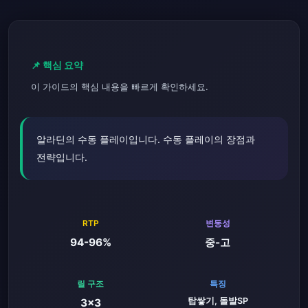
📌 핵심 요약
이 가이드의 핵심 내용을 빠르게 확인하세요.
알라딘의 수동 플레이입니다. 수동 플레이의 장점과
전략입니다.
RTP
변동성
94-96%
중-고
릴 구조
특징
탑쌓기, 돌발SP
3x3