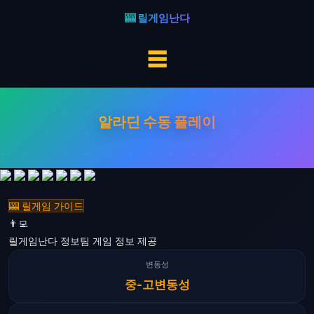
🎰 릴게임난다
☰
알라딘 수동 플레이
🎰 릴게임 가이드
👨‍💻
릴게임난다 정보팀
게임 정보 제공
변동성
중-고변동성