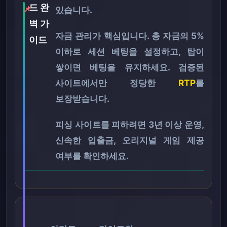
드 완
있습니다.
벽 가
자금 관리가 핵심입니다. ​​총 자금의 5%
이드
이하로 세션 베팅을 설정하고, 탑이
쌓이면 베팅을 유지하세요. 검증된
사이트에서만 정당한
RTP
를
보장받습니다.
피싱 사이트를 피하려면 3년 이상 운영,
신속한 입출금, 오리지널 게임 제공
여부를 확인하세요.