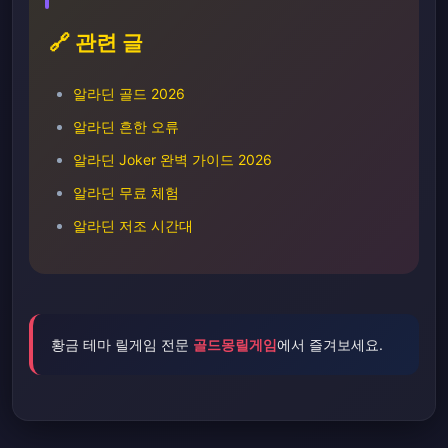
🔗 관련 글
알라딘 골드 2026
알라딘 흔한 오류
알라딘 Joker 완벽 가이드 2026
알라딘 무료 체험
알라딘 저조 시간대
황금 테마 릴게임 전문
골드몽릴게임
에서 즐겨보세요.