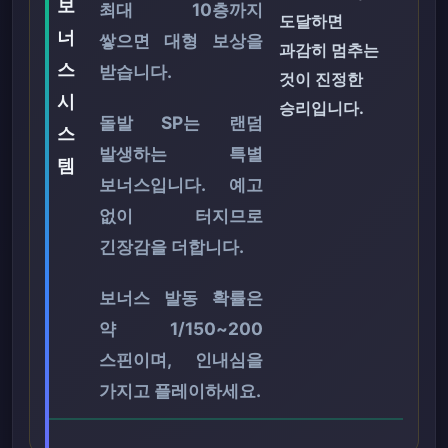
보
최대 10층까지
도달하면
너
쌓으면 대형 보상을
과감히 멈추는
스
받습니다.
것이 진정한
시
승리입니다.
돌발 SP는 랜덤
스
발생하는 특별
템
보너스입니다. ​​예고
없이 터지므로
긴장감을 더합니다.
보너스 발동 확률은
약 1/150~200
스핀이며, 인내심을
가지고 플레이하세요.