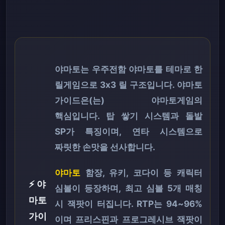
​야마토는 우주전함
야마토
를 테마로 한
릴게임으로 3x3 릴 구조입니다. 야마토
가이드은(는) 야마토게임의
핵심입니다. ​​탑 쌓기 시스템과 돌발
SP가 특징이며, 연타 시스템으로
짜릿한 손맛을 선사합니다.
야마토
함장, 유키, 코다이 등 캐릭터
⚡ 야
심볼이 등장하며, 최고 심볼 5개 매칭
마토
시 잭팟이 터집니다. ​RTP는 94~96%
가이
이며 프리스핀과 프로그레시브 잭팟이