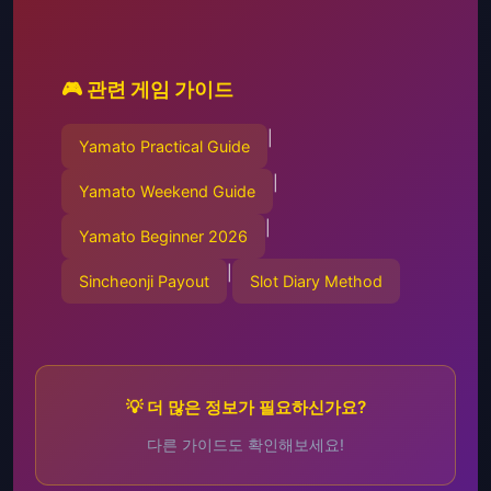
🎮 관련 게임 가이드
|
Yamato Practical Guide
|
Yamato Weekend Guide
|
Yamato Beginner 2026
|
Sincheonji Payout
Slot Diary Method
💡 더 많은 정보가 필요하신가요?
다른 가이드도 확인해보세요!