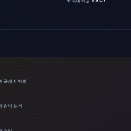
💎 최대 베팅:
50000
과 플레이 방법
 완벽 분석
전 전략