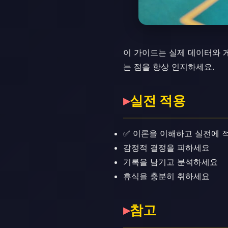
이 가이드는 실제 데이터와 
는 점을 항상 인지하세요.
실전 적용
✅ 이론을 이해하고 실전에 
감정적 결정을 피하세요
기록을 남기고 분석하세요
휴식을 충분히 취하세요
참고