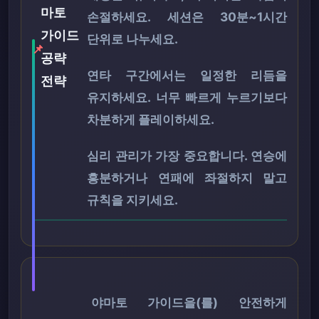
마토
손절하세요. 세션은 30분~1시간
가이드
단위로 나누세요.
공략
연타 구간에서는 일정한 리듬을
전략
유지하세요. ​​너무 빠르게 누르기보다
차분하게 플레이하세요.
심리 관리가 가장 중요합니다. 연승에
흥분하거나 연패에 좌절하지 말고
규칙을 지키세요.
야마토 가이드을(를) 안전하게