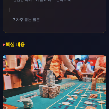
|
❓ 자주 묻는 질문
핵심 내용