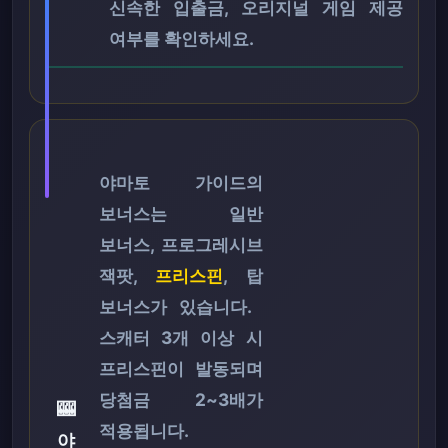
신속한 입출금, 오리지널 게임 제공
여부를 확인하세요.
야마토 가이드의
보너스는 일반
보너스, 프로그레시브
잭팟,
프리스핀
, 탑
보너스가 있습니다. ​​
스캐터 3개 이상 시
프리스핀이 발동되며
당첨금 2~3배가
🎰
적용됩니다.
야