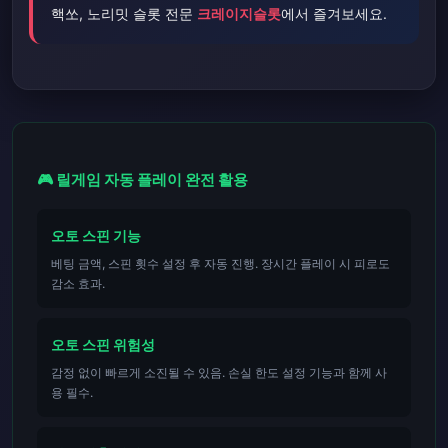
핵쏘, 노리밋 슬롯 전문
크레이지슬롯
에서 즐겨보세요.
🎮 릴게임 자동 플레이 완전 활용
오토 스핀 기능
베팅 금액, 스핀 횟수 설정 후 자동 진행. 장시간 플레이 시 피로도
감소 효과.
오토 스핀 위험성
감정 없이 빠르게 소진될 수 있음. 손실 한도 설정 기능과 함께 사
용 필수.