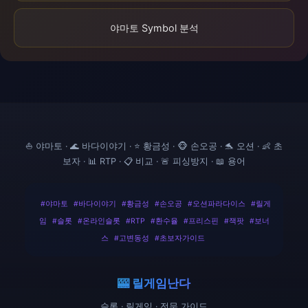
야마토 Symbol 분석
⛵ 야마토 · 🌊 바다이야기 · ⭐ 황금성 · 🐵 손오공 · 🐬 오션 · 👶 초
보자 · 📊 RTP · 📋 비교 · 🚨 피싱방지 · 📖 용어
#야마토
#바다이야기
#황금성
#손오공
#오션파라다이스
#릴게
임
#슬롯
#온라인슬롯
#RTP
#환수율
#프리스핀
#잭팟
#보너
스
#고변동성
#초보자가이드
🎰 릴게임난다
슬롯 · 릴게임 · 전문 가이드