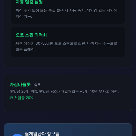
자동 멈춤 설정
특정 수익 달성 또는 손실 발생 시 자동 중지. 책임감 있는 게임의
핵심 기능.
오토 스핀 최적화
세션 예산의 30-50%만 오토 스핀으로 소진. 나머지는 수동으로
집중 플레이.
카심바슬롯
- 슬롯
첫입금 20% · 매일첫입금 +5% · 매일재입금 +5% · 10년 무사고 이력.
🎁 첫입금 20%
릴게임난다 정보팀