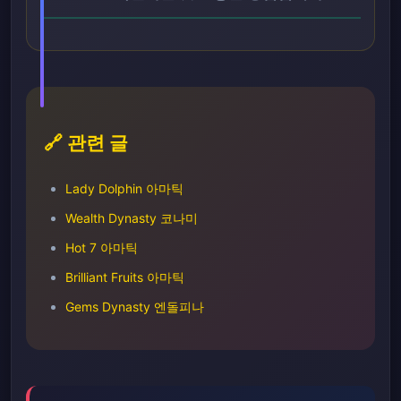
🔗 관련 글
Lady Dolphin 아마틱
Wealth Dynasty 코나미
Hot 7 아마틱
Brilliant Fruits 아마틱
Gems Dynasty 엔돌피나