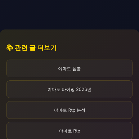
📚 관련 글 더보기
야마토 심볼
야마토 타이밍 2026년
야마토 Rtp 분석
야마토 Rtp