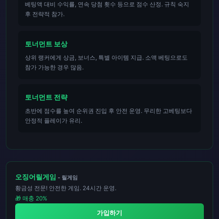
베팅액 대비 수익률, 연속 당첨 횟수 등으로 점수 산정. 규칙 숙지
후 전략적 참가.
토너먼트 보상
상위 랭커에게 상금, 보너스, 특별 아이템 지급. 소액 베팅으로도
참가 가능한 경우 많음.
토너먼트 전략
초반에 점수를 높여 순위권 진입 후 안전 운영. 무리한 고베팅보다
안정적 플레이가 유리.
오징어릴게임
- 릴게임
황금성 전문! 안전한 게임. 24시간 운영.
🎁 매충 20%
가입하기