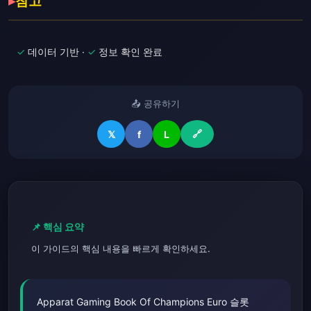
참고
✓
데이터 기반 ·
✓
정보 확인 완료
📤 공유하기
𝕏
f
L
🔗
📌 핵심 요약
이 가이드의 핵심 내용을 빠르게 확인하세요.
Apparat Gaming Book Of Champions Euro 슬롯