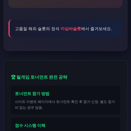
고품질 해외 슬롯의 정석
카심바슬롯
에서 즐겨보세요.
🏆 릴게임 토너먼트 완전 공략
토너먼트 참가 방법
사이트 이벤트 페이지에서 토너먼트 확인 후 참가 신청. 별도 참가
비 없는 경우 많음.
점수 시스템 이해