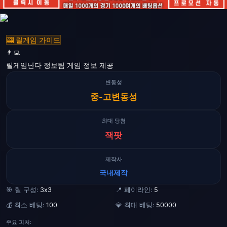
🎰 릴게임 가이드
👨‍💻
릴게임난다 정보팀
게임 정보 제공
변동성
중-고변동성
최대 당첨
잭팟
제작사
국내제작
🎯 릴 구성:
3x3
📍 페이라인:
5
💰 최소 베팅:
100
💎 최대 베팅:
50000
주요 피처: