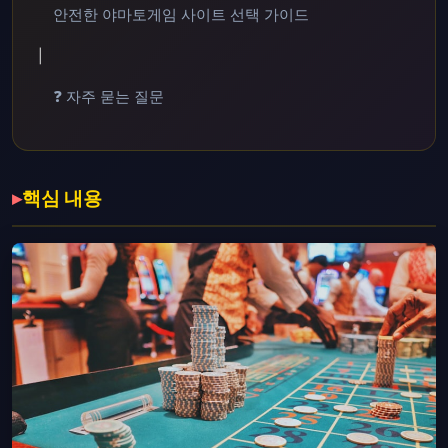
안전한 야마토게임 사이트 선택 가이드
|
❓ 자주 묻는 질문
핵심 내용