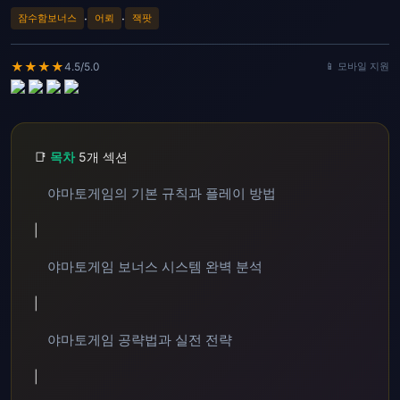
·
·
잠수함보너스
어뢰
잭팟
★★★★
4.5/5.0
📱 모바일 지원
📑
목차
5개 섹션
야마토게임의 기본 규칙과 플레이 방법
|
야마토게임 보너스 시스템 완벽 분석
|
야마토게임 공략법과 실전 전략
|