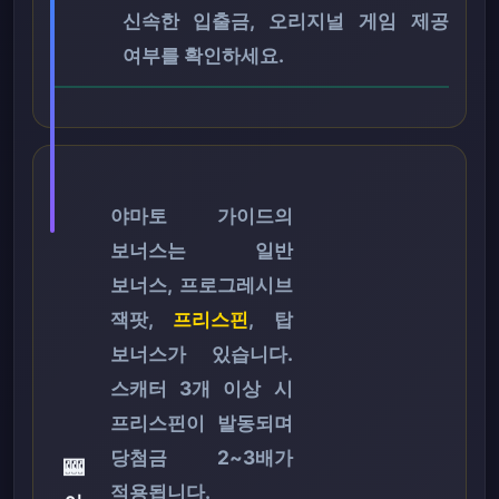
신속한 입출금, 오리지널 게임 제공
여부를 확인하세요.
야마토 가이드의
보너스는 일반
보너스, 프로그레시브
잭팟,
프리스핀
, 탑
보너스가 있습니다.
스캐터 3개 이상 시
프리스핀이 발동되며
당첨금 2~3배가
🎰
적용됩니다.