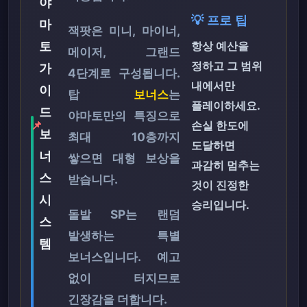
야
💡 프로 팁
마
잭팟은 미니, 마이너,
토
항상 예산을
메이저, 그랜드
정하고 그 범위
가
4단계로 구성됩니다.
내에서만
이
탑
보너스
는
플레이하세요. ​
드
야마토만의 특징으로
손실 한도에
보
최대 10층까지
도달하면
너
쌓으면 대형 보상을
과감히 멈추는
스
받습니다.
것이 진정한
시
승리입니다.
돌발 SP는 랜덤
스
발생하는 특별
템
보너스입니다. ​예고
없이 터지므로
긴장감을 더합니다.