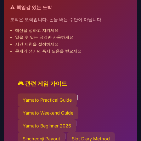
⚠️ 책임감 있는 도박
도박은 오락입니다. ​​돈을 버는 수단이 아닙니다.
예산을 정하고 지키세요
잃을 수 있는 금액만 사용하세요
시간 제한을 설정하세요
문제가 생기면 즉시 도움을 받으세요
🎮 관련 게임 가이드
|
Yamato Practical Guide
|
Yamato Weekend Guide
|
Yamato Beginner 2026
|
Sincheonji Payout
Slot Diary Method