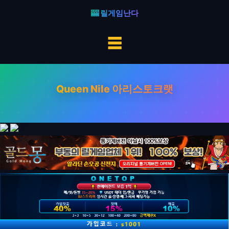
🎰 릴게임난다
☰
Queen Nile 아리스토크랫