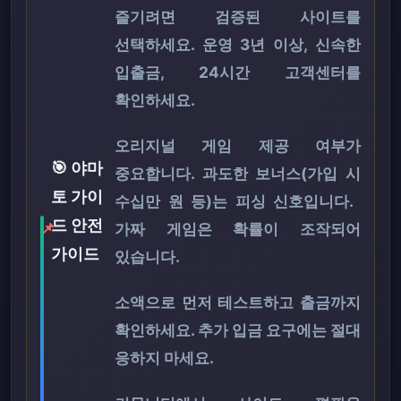
즐기려면 검증된 사이트를
선택하세요. ​​운영 3년 이상, 신속한
입출금, 24시간 고객센터를
확인하세요.
오리지널 게임 제공 여부가
🎯 야마
중요합니다. 과도한 보너스(가입 시
토 가이
수십만 원 등)는 피싱 신호입니다. ​
드 안전
가짜 게임은 확률이 조작되어
가이드
있습니다.
소액으로 먼저 테스트하고 출금까지
확인하세요. ​추가 입금 요구에는 절대
응하지 마세요.