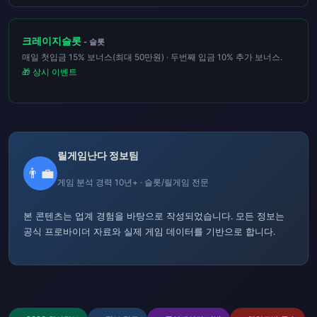
크레이지슬롯
- 슬롯
매일 첫입금 15% 보너스(최대 50만원) · 두번째 입금 10% 추가 보너스.
🎁 상시 이벤트
릴게임난다 정보팀
👨‍💼
게임 분석 경력 10년+ · 슬롯/릴게임 전문
본 콘텐츠는 업계 경험을 바탕으로 작성되었습니다. 모든 정보는
공식 프로바이더 자료와 실제 게임 데이터를 기반으로 합니다.