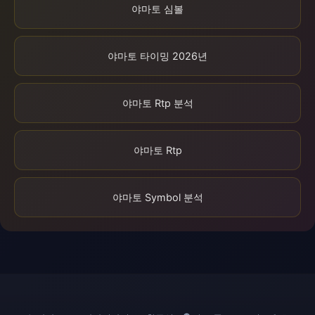
야마토 심볼
야마토 타이밍 2026년
야마토 Rtp 분석
야마토 Rtp
야마토 Symbol 분석