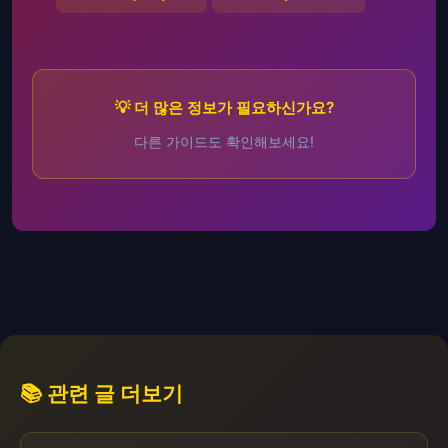
💡 더 많은 정보가 필요하신가요?
다른 가이드도 확인해보세요!
📚 관련 글 더보기