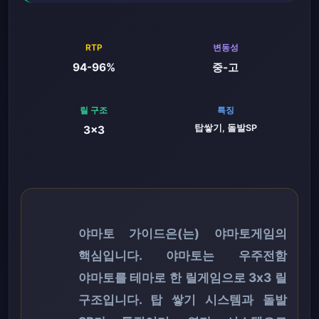
RTP
변동성
94-96%
중-고
릴 구조
특징
탑쌓기, 돌발SP
3x3
야마토 가이드은(는) 야마토게임의
핵심입니다. ​​야마토는 우주전함
야마토
를 테마로 한 릴게임으로 3x3 릴
구조입니다. 탑 쌓기 시스템과 돌발