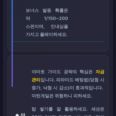
보너스 발동 확률은
약 1/150~200
스핀이며, 인내심을
가지고 플레이하세요.
야마토 가이드 공략의 핵심은
자금
관리
입니다. ​피라미드 베팅법(당첨 시
증가, 낙첨 시 감소)이 효과적입니다. ​
마틴게일은 위험하니 피하세요.
탑 쌓기를 잘 활용하세요. ​​세션은
🔥 야