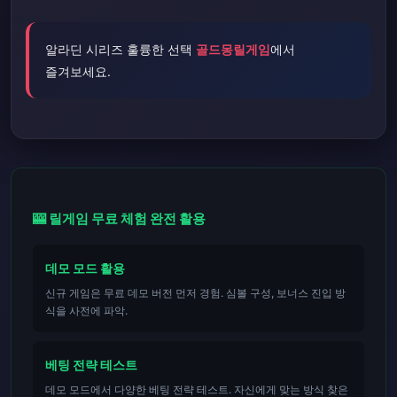
알라딘 시리즈 훌륭한 선택
골드몽릴게임
에서
즐겨보세요.
🎰 릴게임 무료 체험 완전 활용
데모 모드 활용
신규 게임은 무료 데모 버전 먼저 경험. 심볼 구성, 보너스 진입 방
식을 사전에 파악.
베팅 전략 테스트
데모 모드에서 다양한 베팅 전략 테스트. 자신에게 맞는 방식 찾은