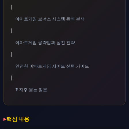
|
야마토게임 보너스 시스템 완벽 분석
|
야마토게임 공략법과 실전 전략
|
안전한 야마토게임 사이트 선택 가이드
|
❓ 자주 묻는 질문
핵심 내용