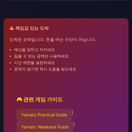
⚠️ 책임감 있는 도박
도박은 오락입니다. ​​돈을 버는 수단이 아닙니다.
예산을 정하고 지키세요
잃을 수 있는 금액만 사용하세요
시간 제한을 설정하세요
문제가 생기면 즉시 도움을 받으세요
🎮 관련 게임 가이드
|
Yamato Practical Guide
|
Yamato Weekend Guide