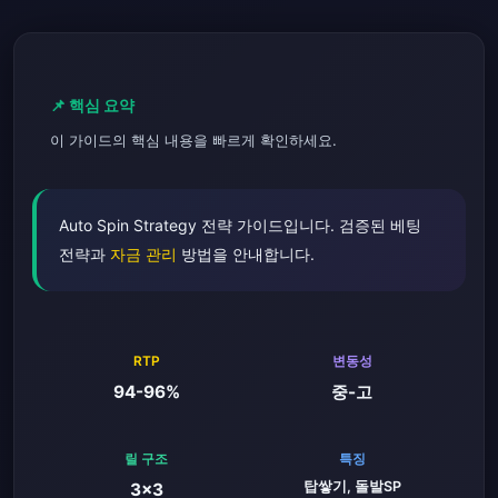
📌 핵심 요약
이 가이드의 핵심 내용을 빠르게 확인하세요.
Auto Spin Strategy 전략 가이드입니다. ​​검증된 베팅
전략과
자금 관리
방법을 안내합니다.
RTP
변동성
94-96%
중-고
릴 구조
특징
탑쌓기, 돌발SP
3x3