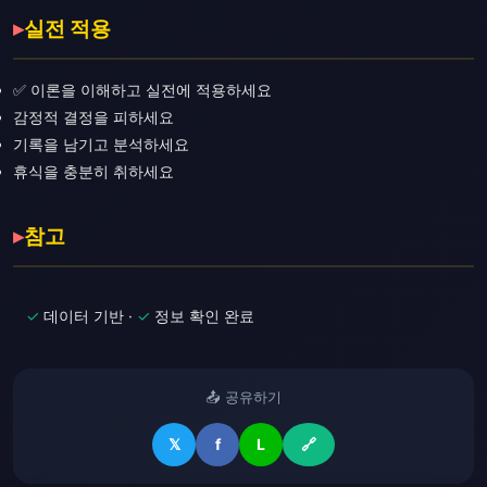
실전 적용
✅ 이론을 이해하고 실전에 적용하세요
감정적 결정을 피하세요
기록을 남기고 분석하세요
휴식을 충분히 취하세요
참고
✓
데이터 기반 ·
✓
정보 확인 완료
📤 공유하기
𝕏
f
L
🔗