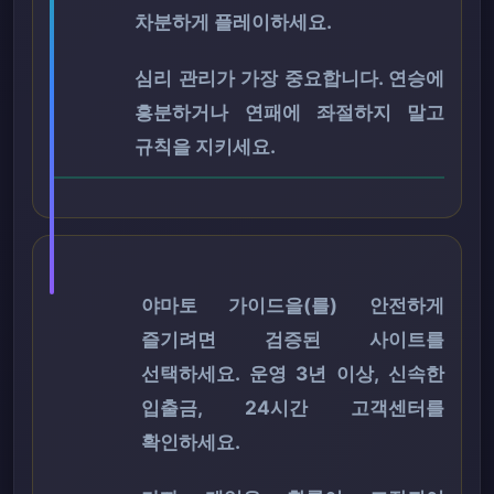
차분하게 플레이하세요.
심리 관리가 가장 중요합니다. ​연승에
흥분하거나 연패에 좌절하지 말고
규칙을 지키세요.
야마토 가이드을(를) 안전하게
즐기려면 검증된 사이트를
선택하세요. ​​운영 3년 이상, 신속한
입출금, 24시간 고객센터를
확인하세요.