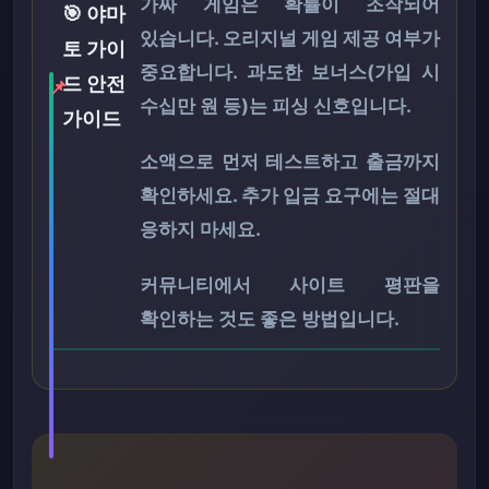
가짜 게임은 확률이 조작되어
🎯 야마
있습니다. 오리지널 게임 제공 여부가
토 가이
중요합니다. 과도한 보너스(가입 시
드 안전
수십만 원 등)는 피싱 신호입니다.
가이드
소액으로 먼저 테스트하고 출금까지
확인하세요. ​추가 입금 요구에는 절대
응하지 마세요.
커뮤니티에서 사이트 평판을
확인하는 것도 좋은 방법입니다.