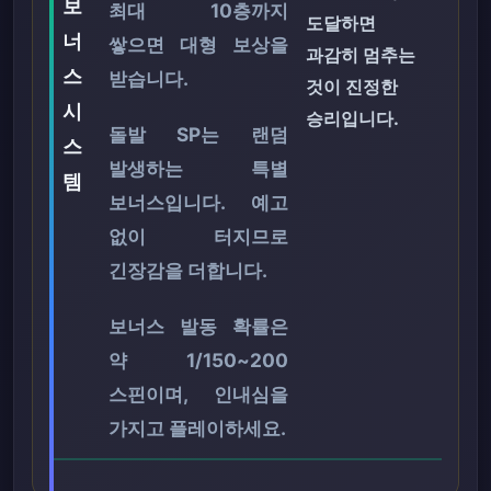
보
최대 10층까지
도달하면
너
쌓으면 대형 보상을
과감히 멈추는
스
받습니다.
것이 진정한
시
승리입니다.
돌발 SP는 랜덤
스
발생하는 특별
템
보너스입니다. 예고
없이 터지므로
긴장감을 더합니다.
보너스 발동 확률은
약 1/150~200
스핀이며, 인내심을
가지고 플레이하세요.