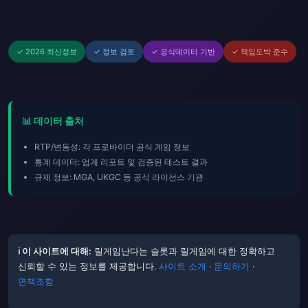
✓ 2026 최신정보
✓ 정보 검토
✓ 공식데이터 기반
✓ 책임도박 준수
📊 데이터 출처
RTP/변동성: 각 프로바이더 공식 게임 정보
통계 데이터: 업계 리포트 및 검증된 테스트 결과
규제 정보: MGA, UKGC 등 공식 라이선스 기관
ℹ️ 이 사이트에 대해:
릴게임난다는 슬롯과 릴게임에 대한 정확하고
신뢰할 수 있는 정보를 제공합니다. ​​
사이트 소개
·
문의하기
·
면책조항