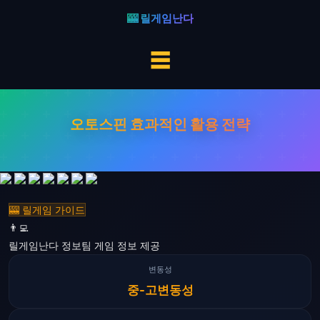
🎰 릴게임난다
☰
오토스핀 효과적인 활용 전략
🎰 릴게임 가이드
👨‍💻
릴게임난다 정보팀
게임 정보 제공
변동성
중-고변동성