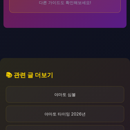
다른 가이드도 확인해보세요!
📚 관련 글 더보기
야마토 심볼
야마토 타이밍 2026년