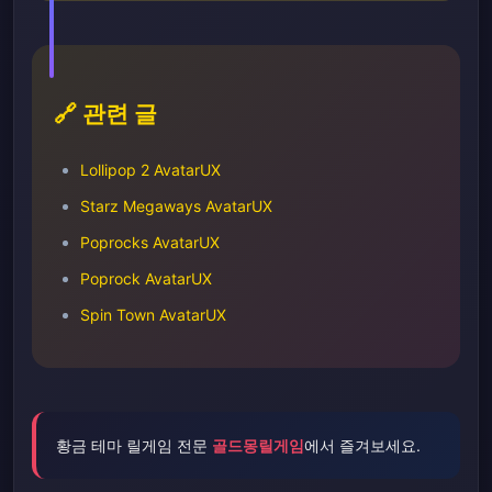
🔗 관련 글
Lollipop 2 AvatarUX
Starz Megaways AvatarUX
Poprocks AvatarUX
Poprock AvatarUX
Spin Town AvatarUX
황금 테마 릴게임 전문
골드몽릴게임
에서 즐겨보세요.