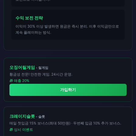
수익 보전 전략
이익이 30% 이상 발생하면 원금은 즉시 분리. 이후 이익금만으로
계속 플레이하는 방식.
오징어릴게임
- 릴게임
황금성 전문! 안전한 게임. 24시간 운영.
🎁 매충 20%
가입하기
크레이지슬롯
- 슬롯
매일 첫입금 15% 보너스(최대 50만원) · 두번째 입금 10% 추가 보너스.
🎁 상시 이벤트