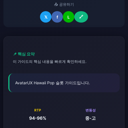
📤 공유하기
𝕏
f
L
🔗
📌 핵심 요약
이 가이드의 핵심 내용을 빠르게 확인하세요.
AvatarUX Hawaii Pop 슬롯 가이드입니다.
RTP
변동성
94-96%
중-고