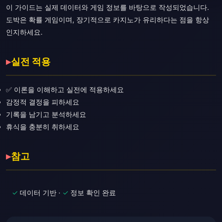
이 가이드는 실제 데이터와 게임 정보를 바탕으로 작성되었습니다. ​
도박은 확률 게임이며, 장기적으로 카지노가 유리하다는 점을 항상
인지하세요.
실전 적용
✅ 이론을 이해하고 실전에 적용하세요
감정적 결정을 피하세요
기록을 남기고 분석하세요
휴식을 충분히 취하세요
참고
✓
데이터 기반 ·
✓
정보 확인 완료