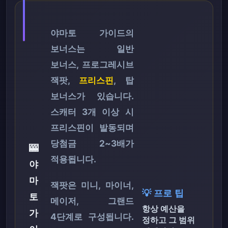
야마토 가이드의
보너스는 일반
보너스, 프로그레시브
잭팟,
프리스핀
, 탑
보너스가 있습니다.
스캐터 3개 이상 시
프리스핀이 발동되며
당첨금 2~3배가
🎰
적용됩니다.
야
마
잭팟은 미니, 마이너,
💡 프로 팁
토
메이저, 그랜드
항상 예산을
가
4단계로 구성됩니다.
정하고 그 범위