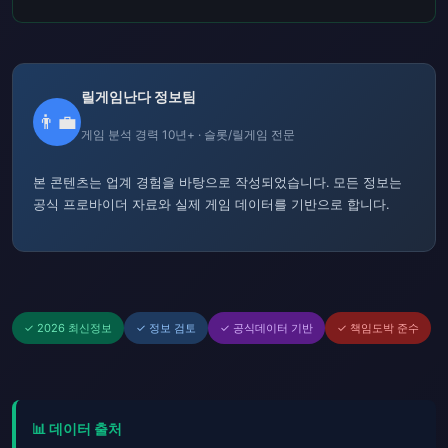
릴게임난다 정보팀
👨‍💼
게임 분석 경력 10년+ · 슬롯/릴게임 전문
본 콘텐츠는 업계 경험을 바탕으로 작성되었습니다. ​모든 정보는
공식 프로바이더 자료와 실제 게임 데이터를 기반으로 합니다.
✓ 2026 최신정보
✓ 정보 검토
✓ 공식데이터 기반
✓ 책임도박 준수
📊 데이터 출처