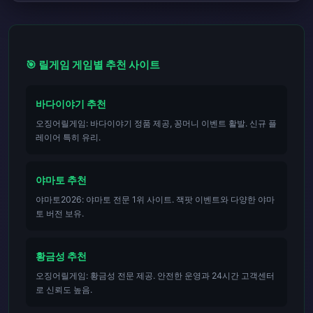
🎯 릴게임 게임별 추천 사이트
바다이야기 추천
오징어릴게임: 바다이야기 정품 제공, 꽁머니 이벤트 활발. 신규 플
레이어 특히 유리.
야마토 추천
야마토2026: 야마토 전문 1위 사이트. 잭팟 이벤트와 다양한 야마
토 버전 보유.
황금성 추천
오징어릴게임: 황금성 전문 제공. 안전한 운영과 24시간 고객센터
로 신뢰도 높음.