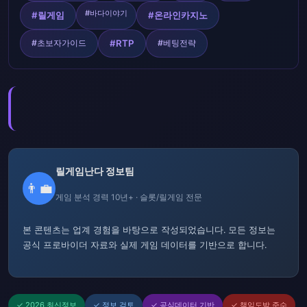
#바다이야기
#릴게임
#온라인카지노
#초보자가이드
#RTP
#베팅전략
릴게임난다 정보팀
👨‍💼
게임 분석 경력 10년+ · 슬롯/릴게임 전문
본 콘텐츠는 업계 경험을 바탕으로 작성되었습니다. 모든 정보는
공식 프로바이더 자료와 실제 게임 데이터를 기반으로 합니다.
✓ 2026 최신정보
✓ 정보 검토
✓ 공식데이터 기반
✓ 책임도박 준수