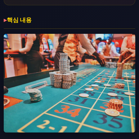
핵심 내용