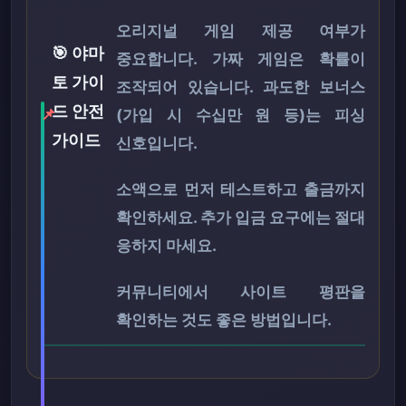
오리지널 게임 제공 여부가
🎯 야마
중요합니다. ​​가짜 게임은 확률이
토 가이
조작되어 있습니다. ​​과도한 보너스
드 안전
(가입 시 수십만 원 등)는 피싱
가이드
신호입니다.
소액으로 먼저 테스트하고 출금까지
확인하세요. ​​추가 입금 요구에는 절대
응하지 마세요.
커뮤니티에서 사이트 평판을
확인하는 것도 좋은 방법입니다.