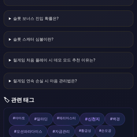
슬롯 보너스 진입 확률은?
슬롯 스캐터 심볼이란?
릴게임 처음 플레이 시 데모 모드 추천 이유는?
릴게임 연속 손실 시 마음 관리법은?
🏷️ 관련 태그
#야마토
#체리마스터
#알라딘
#신천지
#백경
#황금성
#손오공
#오션파라다이스
#자금관리