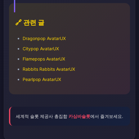
🔗 관련 글
Dragonpop AvatarUX
Citypop AvatarUX
Flamepops AvatarUX
Rabbits Rabbits AvatarUX
Pearlpop AvatarUX
세계적 슬롯 제공사 총집합
카심바슬롯
에서 즐겨보세요.