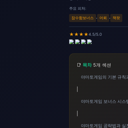
주요 피처:
·
·
잠수함보너스
어뢰
잭팟
★★★★
4.5/5.0
📑
목차
5개 섹션
야마토게임의 기본 규칙
|
야마토게임 보너스 시스템
|
야마토게임 공략법과 실