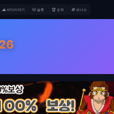
🌊 바다이야기
🎲 슬롯
🏆 순위
🎁 보너스
26