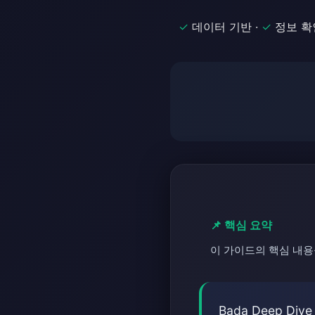
✓
데이터 기반 ·
✓
정보 확
📌 핵심 요약
이 가이드의 핵심 내용
Bada Deep Di