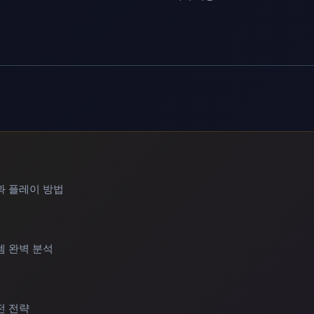
과 플레이 방법
 완벽 분석
전 전략