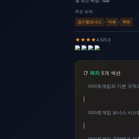
💰 최소 베팅:
100
주요 피처:
·
·
잠수함보너스
어뢰
잭팟
★★★★
4.5/5.0
📑
목차
5개 섹션
야마토게임의 기본 규칙
|
야마토게임 보너스 시스템
|
야마토게임 공략법과 실