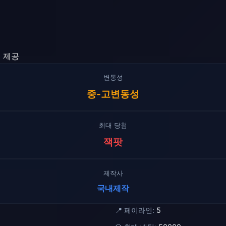
 제공
변동성
중-고변동성
최대 당첨
잭팟
제작사
국내제작
📍 페이라인:
5