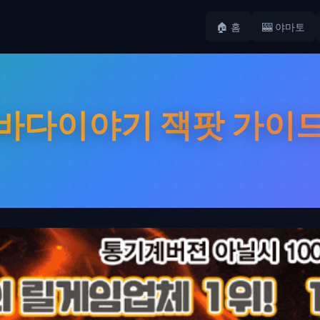
🏠 홈
🎰 야마토
바다이야기 잭팟 가이