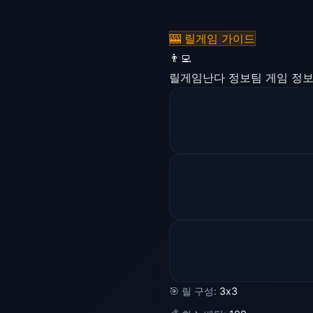
🎰 릴게임 가이드
👨‍💻
릴게임난다 정보팀
게임 정보
🎯 릴 구성:
3x3