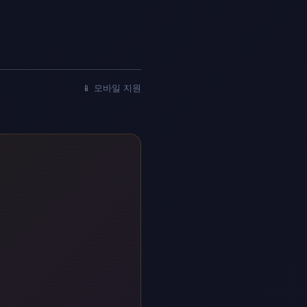
📱 모바일 지원