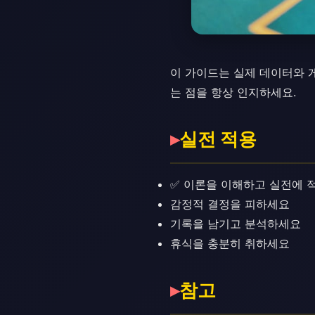
이 가이드는 실제 데이터와 
는 점을 항상 인지하세요.
실전 적용
✅ 이론을 이해하고 실전에 
감정적 결정을 피하세요
기록을 남기고 분석하세요
휴식을 충분히 취하세요
참고