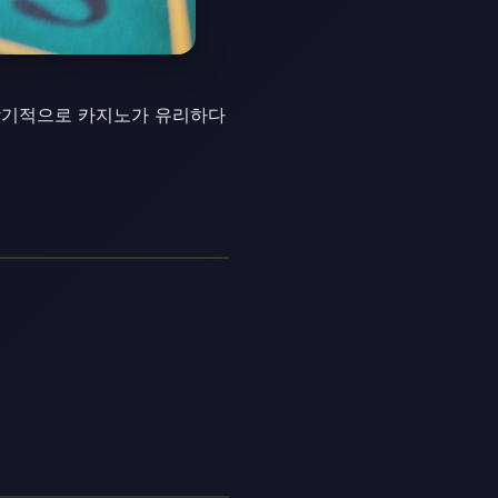
 장기적으로 카지노가 유리하다