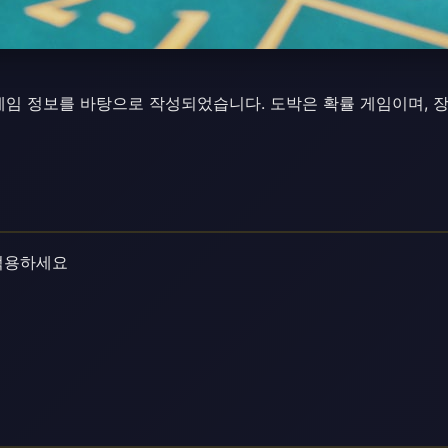
게임 정보를 바탕으로 작성되었습니다. ​​도박은 확률 게임이며,
적용하세요