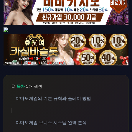
📑
목차
5개 섹션
야마토게임의 기본 규칙과 플레이 방법
|
야마토게임 보너스 시스템 완벽 분석