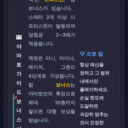
보너스가 있습니다. ​
스캐터 3개 이상 시
프리스핀이 발동되며
당첨금 2~3배가
🎰
적용됩니다.
야
💡 프로 팁
마
잭팟은 미니, 마이너,
토
항상 예산을
메이저, 그랜드
정하고 그 범위
가
4단계로 구성됩니다.
내에서만
이
탑
보너스
는
플레이하세요.
드
야마토만의 특징으로
손실 한도에
보
최대 10층까지
도달하면
너
쌓으면 대형 보상을
과감히 멈추는
스
받습니다.
것이 진정한