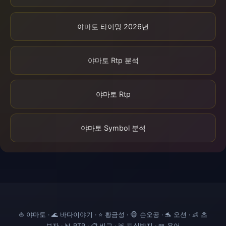
야마토 타이밍 2026년
야마토 Rtp 분석
야마토 Rtp
야마토 Symbol 분석
⛵ 야마토 · 🌊 바다이야기 · ⭐ 황금성 · 🐵 손오공 · 🐬 오션 · 👶 초
보자 · 📊 RTP · 📋 비교 · 🚨 피싱방지 · 📖 용어