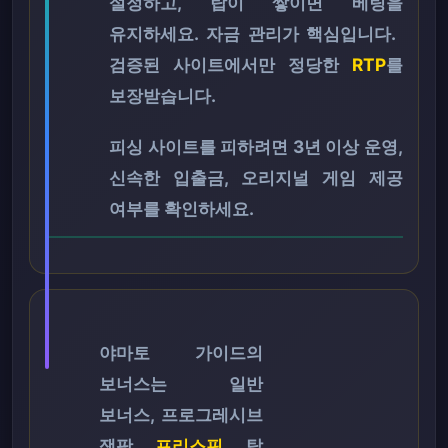
설정하고, 탑이 쌓이면 베팅을
유지하세요. 자금 관리가 핵심입니다. ​​
검증된 사이트에서만 정당한
RTP
를
보장받습니다.
피싱 사이트를 피하려면 3년 이상 운영,
신속한 입출금, 오리지널 게임 제공
여부를 확인하세요.
야마토 가이드의
보너스는 일반
보너스, 프로그레시브
잭팟,
프리스핀
, 탑