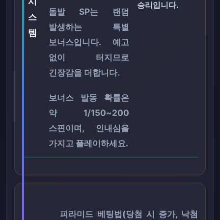
시
승리입니다.
돌발 SP는 랜덤
스
발생하는 특별
템
보너스입니다. 예고
없이 터지므로
긴장감을 더합니다.
보너스 발동 확률은
약 1/150~200
스핀이며, 인내심을
가지고 플레이하세요.
피라미드 베팅법(당첨 시 증가, 낙첨