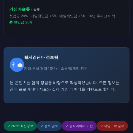
카심바슬롯
- 슬롯
첫입금 20% · 매일첫입금 +5% · 매일재입금 +5% · 10년 무사고 이력.
🎁 첫입금 20%
릴게임난다 정보팀
👨‍💼
게임 분석 경력 10년+ · 슬롯/릴게임 전문
본 콘텐츠는 업계 경험을 바탕으로 작성되었습니다. ​​모든 정보는
공식 프로바이더 자료와 실제 게임 데이터를 기반으로 합니다.
✓ 2026 최신정보
✓ 정보 검토
✓ 공식데이터 기반
✓ 책임도박 준수