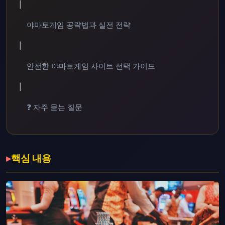
|
야마토게임 공략법과 실전 전략
|
안전한 야마토게임 사이트 선택 가이드
|
❓ 자주 묻는 질문
핵심 내용