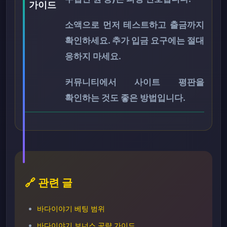
가이드
소액으로 먼저 테스트하고 출금까지
확인하세요. ​​추가 입금 요구에는 절대
응하지 마세요.
커뮤니티에서 사이트 평판을
확인하는 것도 좋은 방법입니다.
🔗 관련 글
바다이야기 베팅 범위
바다이야기 보너스 공략 가이드