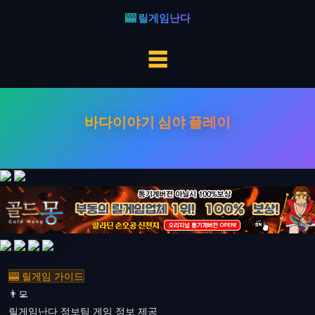
🎰 릴게임난다
☰
바다이야기 심야 플레이
🎰 릴게임 가이드
👨‍💻
릴게임난다 정보팀
게임 정보 제공