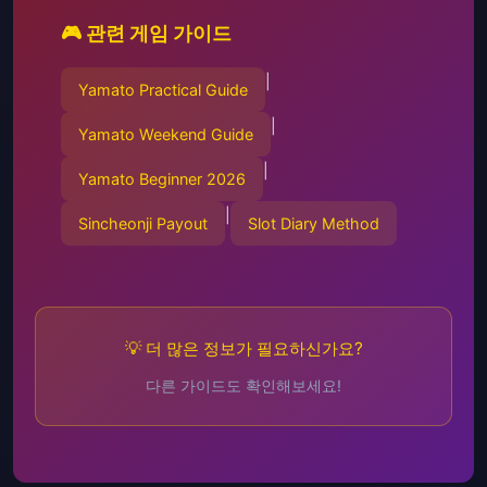
🎮 관련 게임 가이드
|
Yamato Practical Guide
|
Yamato Weekend Guide
|
Yamato Beginner 2026
|
Sincheonji Payout
Slot Diary Method
💡 더 많은 정보가 필요하신가요?
다른 가이드도 확인해보세요!