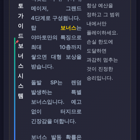
토
항상 예산을
메이저, 그랜드
정하고 그 범위
가
4단계로 구성됩니다. ​
내에서만
이
탑
보너스
는
플레이하세요.
드
야마토만의 특징으로
손실 한도에
보
최대 10층까지
도달하면
너
쌓으면 대형 보상을
과감히 멈추는
스
받습니다.
것이 진정한
시
승리입니다.
돌발 SP는 랜덤
스
발생하는 특별
템
보너스입니다. ​​예고
없이 터지므로
긴장감을 더합니다.
보너스 발동 확률은