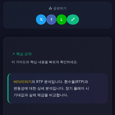
📤 공유하기
𝕏
f
L
🔗
📌 핵심 요약
이 가이드의 핵심 내용을 빠르게 확인하세요.
바다이야기
의 RTP 분석입니다. 환수율(RTP)과
변동성에 대한 상세 분석입니다. 장기 플레이 시
기대값과 실제 체감을 비교합니다.