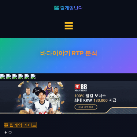
🎰 릴게임난다
☰
바다이야기 RTP 분석
🎰 릴게임 가이드
👨‍💻