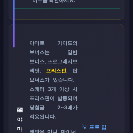
여부를 확인하세요.
야마토 가이드의
보너스는 일반
보너스, 프로그레시브
잭팟,
프리스핀
, 탑
보너스가 있습니다. ​​
스캐터 3개 이상 시
프리스핀이 발동되며
당첨금 2~3배가
🎰
적용됩니다.
야
💡 프로 팁
마
잭팟은 미니, 마이너,