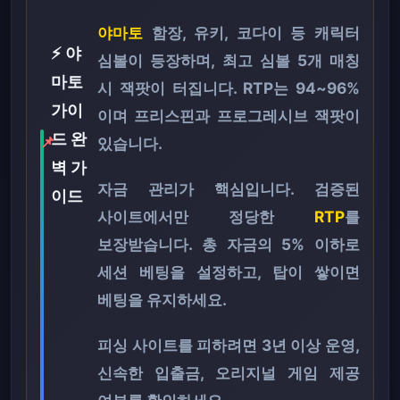
야마토
함장, 유키, 코다이 등 캐릭터
⚡ 야
심볼이 등장하며, 최고 심볼 5개 매칭
마토
시 잭팟이 터집니다. RTP는 94~96%
가이
이며 프리스핀과 프로그레시브 잭팟이
드 완
있습니다.
벽 가
자금 관리가 핵심입니다. ​검증된
이드
사이트에서만 정당한
RTP
를
보장받습니다. ​​총 자금의 5% 이하로
세션 베팅을 설정하고, 탑이 쌓이면
베팅을 유지하세요.
피싱 사이트를 피하려면 3년 이상 운영,
신속한 입출금, 오리지널 게임 제공