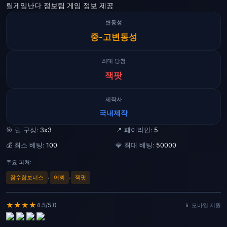
릴게임난다 정보팀
게임 정보 제공
변동성
중-고변동성
최대 당첨
잭팟
제작사
국내제작
🎯 릴 구성:
3x3
📍 페이라인:
5
💰 최소 베팅:
100
💎 최대 베팅:
50000
주요 피처:
·
·
잠수함보너스
어뢰
잭팟
★★★★
4.5/5.0
📱 모바일 지원