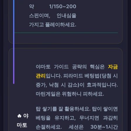
약 1/150~200
스핀이며, 인내심을
가지고 플레이하세요.
야마토 가이드 공략의 핵심은
자금
관리
입니다. 피라미드 베팅법(당첨 시
증가, 낙첨 시 감소)이 효과적입니다.
마틴게일은 위험하니 피하세요.
탑 쌓기를 잘 활용하세요. 탑이 쌓이면
🔥 야
베팅을 유지하고, 무너지면 과감히
마토
손절하세요. 세션은 30분~1시간