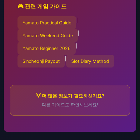
🎮 관련 게임 가이드
|
Yamato Practical Guide
|
Yamato Weekend Guide
|
Yamato Beginner 2026
|
Sincheonji Payout
Slot Diary Method
💡 더 많은 정보가 필요하신가요?
다른 가이드도 확인해보세요!