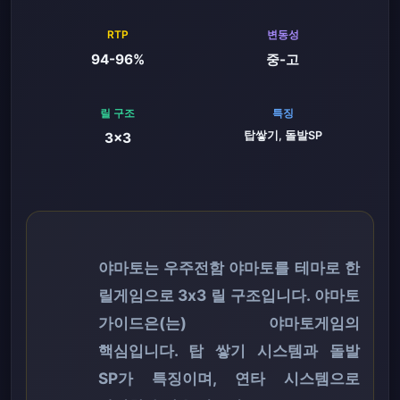
RTP
변동성
94-96%
중-고
릴 구조
특징
탑쌓기, 돌발SP
3x3
​​야마토는 우주전함
야마토
를 테마로 한
릴게임으로 3x3 릴 구조입니다. 야마토
가이드은(는) 야마토게임의
핵심입니다. ​탑 쌓기 시스템과 돌발
SP가 특징이며, 연타 시스템으로