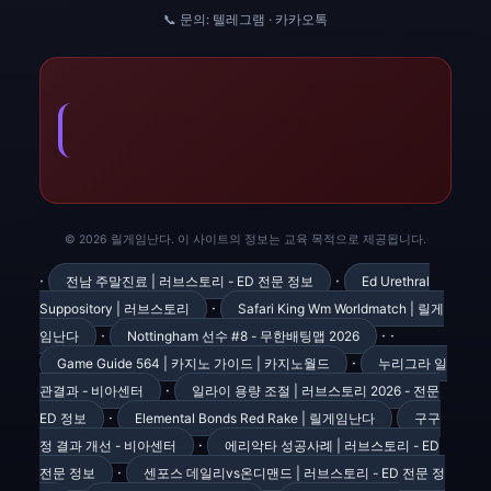
📞 문의: 텔레그램 · 카카오톡
© 2026 릴게임난다. ​​이 사이트의 정보는 교육 목적으로 제공됩니다.
·
·
전남 주말진료 | 러브스토리 - ED 전문 정보
Ed Urethral
·
Suppository | 러브스토리
Safari King Wm Worldmatch | 릴게
·
· ·
임난다
Nottingham 선수 #8 - 무한배팅맵 2026
·
Game Guide 564 | 카지노 가이드 | 카지노월드
누리그라 일
·
관결과 - 비아센터
일라이 용량 조절 | 러브스토리 2026 - 전문
·
ED 정보
Elemental Bonds Red Rake | 릴게임난다
구구
·
정 결과 개선 - 비아센터
에리악타 성공사례 | 러브스토리 - ED
·
전문 정보
센포스 데일리vs온디맨드 | 러브스토리 - ED 전문 정