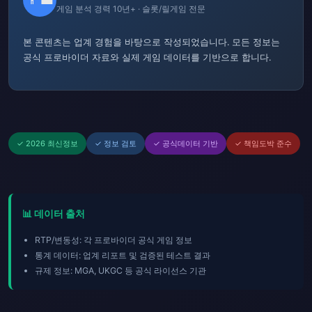
게임 분석 경력 10년+ · 슬롯/릴게임 전문
본 콘텐츠는 업계 경험을 바탕으로 작성되었습니다. ​모든 정보는
공식 프로바이더 자료와 실제 게임 데이터를 기반으로 합니다.
✓ 2026 최신정보
✓ 정보 검토
✓ 공식데이터 기반
✓ 책임도박 준수
📊 데이터 출처
RTP/변동성: 각 프로바이더 공식 게임 정보
통계 데이터: 업계 리포트 및 검증된 테스트 결과
규제 정보: MGA, UKGC 등 공식 라이선스 기관