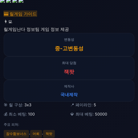
🎰 릴게임 가이드
👨‍💻
릴게임난다 정보팀
게임 정보 제공
변동성
중-고변동성
최대 당첨
잭팟
제작사
국내제작
🎯 릴 구성:
3x3
📍 페이라인:
5
💰 최소 베팅:
100
💎 최대 베팅:
50000
주요 피처:
·
·
잠수함보너스
어뢰
잭팟