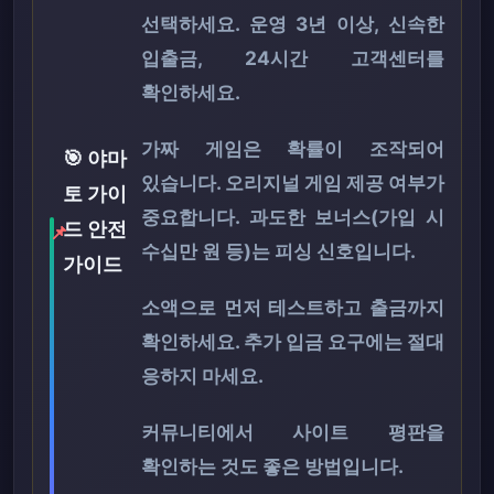
선택하세요. 운영 3년 이상, 신속한
입출금, 24시간 고객센터를
확인하세요.
​​가짜 게임은 확률이 조작되어
🎯 야마
있습니다. 오리지널 게임 제공 여부가
토 가이
중요합니다. ​과도한 보너스(가입 시
드 안전
수십만 원 등)는 피싱 신호입니다.
가이드
소액으로 먼저 테스트하고 출금까지
확인하세요. ​​추가 입금 요구에는 절대
응하지 마세요.
커뮤니티에서 사이트 평판을
확인하는 것도 좋은 방법입니다.