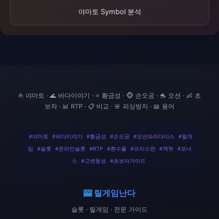
야마토 Symbol 분석
⛵ 야마토 · 🌊 바다이야기 · ⭐ 황금성 · 🐵 손오공 · 🐬 오션 · 👶 초
보자 · 📊 RTP · 📋 비교 · 🚨 피싱방지 · 📖 용어
#야마토
#바다이야기
#황금성
#손오공
#오션파라다이스
#릴게
임
#슬롯
#온라인슬롯
#RTP
#환수율
#프리스핀
#잭팟
#보너
스
#고변동성
#초보자가이드
🎰 릴게임난다
슬롯 · 릴게임 · 전문 가이드