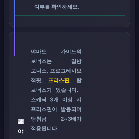
여부를 확인하세요.
야마토 가이드의
보너스는 일반
보너스, 프로그레시브
잭팟,
프리스핀
, 탑
보너스가 있습니다. ​
스캐터 3개 이상 시
프리스핀이 발동되며
당첨금 2~3배가
🎰
적용됩니다.
야