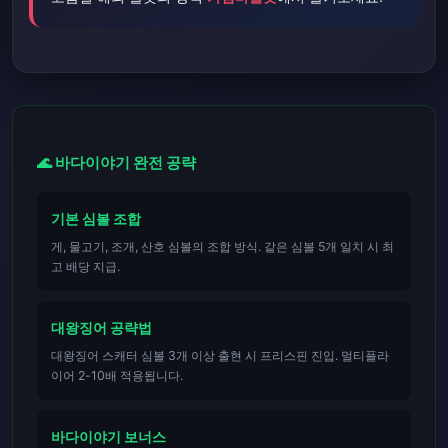
🌊 바다이야기 완전 공략
기본 심볼 조합
게, 물고기, 조개, 산호 심볼의 조합 방식. 같은 심볼 5개 일치 시 최
고 배당 지급.
대왕징어 공략법
대왕징어 스캐터 심볼 3개 이상 출현 시 프리스핀 진입. 멀티플라
이어 2-10배 적용됩니다.
바다이야기 보너스