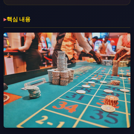
핵심 내용