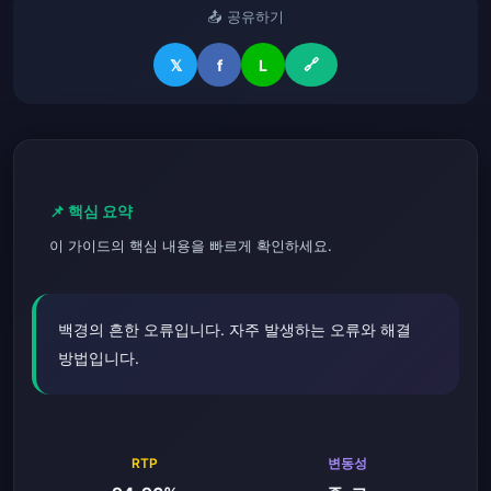
📤 공유하기
𝕏
f
L
🔗
📌 핵심 요약
이 가이드의 핵심 내용을 빠르게 확인하세요.
백경의 흔한 오류입니다. 자주 발생하는 오류와 해결
방법입니다.
RTP
변동성