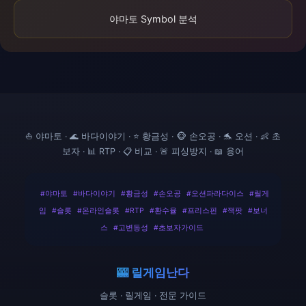
야마토 Symbol 분석
⛵ 야마토 · 🌊 바다이야기 · ⭐ 황금성 · 🐵 손오공 · 🐬 오션 · 👶 초
보자 · 📊 RTP · 📋 비교 · 🚨 피싱방지 · 📖 용어
#야마토
#바다이야기
#황금성
#손오공
#오션파라다이스
#릴게
임
#슬롯
#온라인슬롯
#RTP
#환수율
#프리스핀
#잭팟
#보너
스
#고변동성
#초보자가이드
🎰 릴게임난다
슬롯 · 릴게임 · 전문 가이드