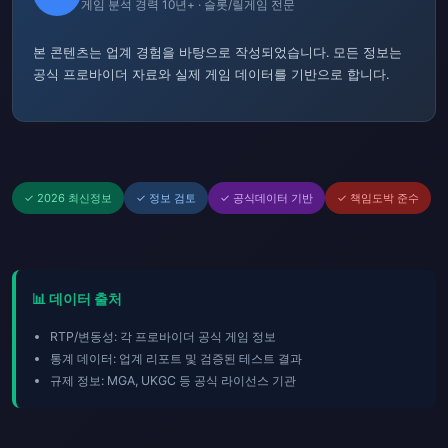
게임 분석 경력 10년+ · 슬롯/릴게임 전문
본 콘텐츠는 업계 경험을 바탕으로 작성되었습니다. ​​모든 정보는
공식 프로바이더 자료와 실제 게임 데이터를 기반으로 합니다.
✓ 2026 최신정보
✓ 정보 검토
✓ 공식데이터 기반
✓ 책임도박 준수
📊 데이터 출처
RTP/변동성: 각 프로바이더 공식 게임 정보
통계 데이터: 업계 리포트 및 검증된 테스트 결과
규제 정보: MGA, UKGC 등 공식 라이선스 기관