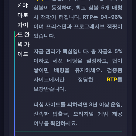
⚡ 야
심볼이 등장하며, 최고 심볼 5개 매칭
마토
시 잭팟이 터집니다. ​RTP는 94~96%
가이
이며 프리스핀과 프로그레시브 잭팟이
드 완
있습니다.
벽 가
자금 관리가 핵심입니다. 총 자금의 5%
이드
이하로 세션 베팅을 설정하고, 탑이
쌓이면 베팅을 유지하세요. ​​검증된
사이트에서만 정당한
RTP
를
보장받습니다.
피싱 사이트를 피하려면 3년 이상 운영,
신속한 입출금, 오리지널 게임 제공
여부를 확인하세요.