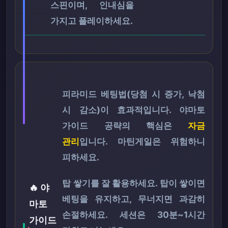
스핀이며, 인내심을
가지고 플레이하세요.
피라미드 베팅법(당첨 시 증가, 낙첨
시 감소)이 효과적입니다. 야마토
가이드 공략의 핵심은
자금
관리
입니다. ​​마틴게일은 위험하니
피하세요.
탑 쌓기를 잘 활용하세요. ​탑이 쌓이면
🔥 야
베팅을 유지하고, 무너지면 과감히
마토
손절하세요. ​​세션은 30분~1시간
가이드