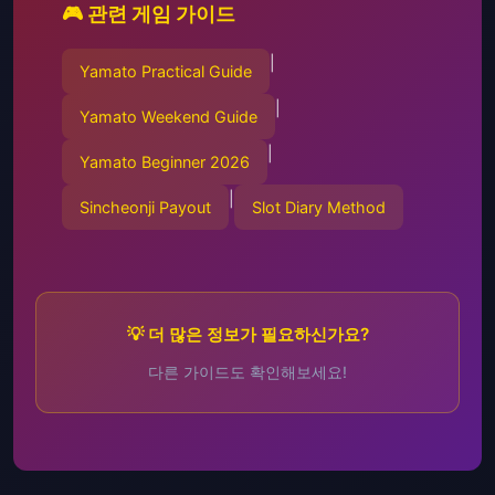
🎮 관련 게임 가이드
|
Yamato Practical Guide
|
Yamato Weekend Guide
|
Yamato Beginner 2026
|
Sincheonji Payout
Slot Diary Method
💡 더 많은 정보가 필요하신가요?
다른 가이드도 확인해보세요!