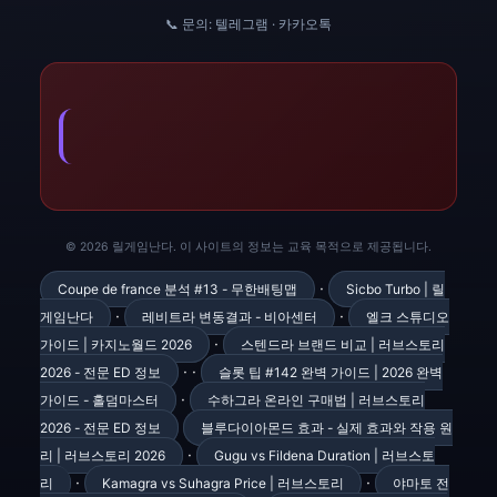
📞 문의: 텔레그램 · 카카오톡
© 2026 릴게임난다. ​​이 사이트의 정보는 교육 목적으로 제공됩니다.
·
Coupe de france 분석 #13 - 무한배팅맵
Sicbo Turbo | 릴
·
·
게임난다
레비트라 변동결과 - 비아센터
엘크 스튜디오
·
가이드 | 카지노월드 2026
스텐드라 브랜드 비교 | 러브스토리
· ·
2026 - 전문 ED 정보
슬롯 팁 #142 완벽 가이드 | 2026 완벽
·
가이드 - 홀덤마스터
수하그라 온라인 구매법 | 러브스토리
2026 - 전문 ED 정보
블루다이아몬드 효과 - 실제 효과와 작용 원
·
리 | 러브스토리 2026
Gugu vs Fildena Duration | 러브스토
·
·
리
Kamagra vs Suhagra Price | 러브스토리
야마토 전