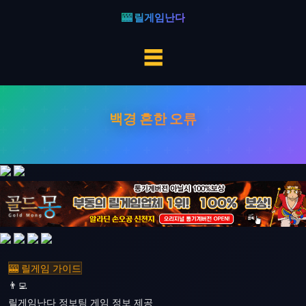
🎰 릴게임난다
☰
백경 흔한 오류
🎰 릴게임 가이드
👨‍💻
릴게임난다 정보팀
게임 정보 제공