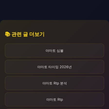
📚 관련 글 더보기
야마토 심볼
야마토 타이밍 2026년
야마토 Rtp 분석
야마토 Rtp