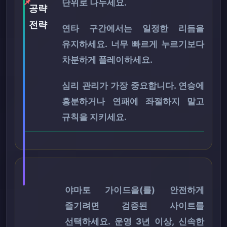
단위로 나누세요.
공략
전략
연타 구간에서는 일정한 리듬을
유지하세요. ​너무 빠르게 누르기보다
차분하게 플레이하세요.
심리 관리가 가장 중요합니다. ​연승에
흥분하거나 연패에 좌절하지 말고
규칙을 지키세요.
야마토 가이드을(를) 안전하게
즐기려면 검증된 사이트를
선택하세요. 운영 3년 이상, 신속한