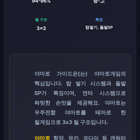
94-96%
중-고
릴 구조
특징
탑쌓기, 돌발SP
3x3
야마토 가이드은(는) 야마토게임의
핵심입니다. ​탑 쌓기 시스템과 돌발
SP가 특징이며, 연타 시스템으로
짜릿한 손맛을 제공해요. 야마토는
우주전함
야마토
를 테마로 한
릴게임으로 3x3 릴 구조입니다.
야마토
함장, 유키, 코다이 등 캐릭터