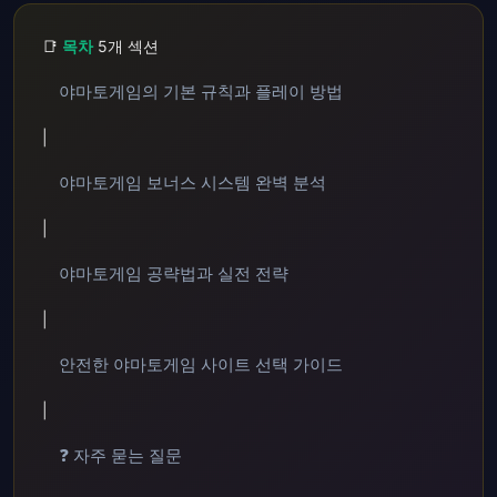
📑
목차
5개 섹션
야마토게임의 기본 규칙과 플레이 방법
|
야마토게임 보너스 시스템 완벽 분석
|
야마토게임 공략법과 실전 전략
|
안전한 야마토게임 사이트 선택 가이드
|
❓ 자주 묻는 질문