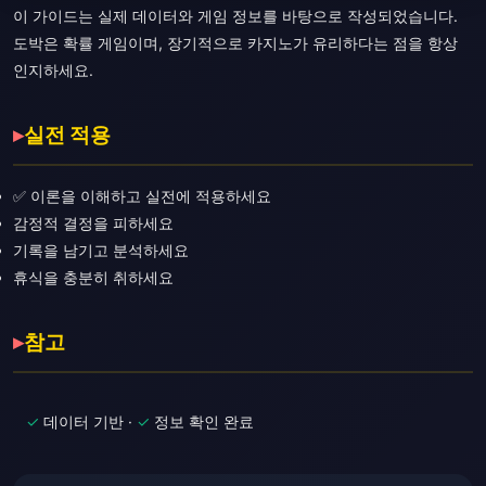
이 가이드는 실제 데이터와 게임 정보를 바탕으로 작성되었습니다. ​
도박은 확률 게임이며, 장기적으로 카지노가 유리하다는 점을 항상
인지하세요.
실전 적용
✅ 이론을 이해하고 실전에 적용하세요
감정적 결정을 피하세요
기록을 남기고 분석하세요
휴식을 충분히 취하세요
참고
✓
데이터 기반 ·
✓
정보 확인 완료