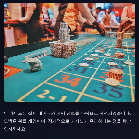
이 가이드는 실제 데이터와 게임 정보를 바탕으로 작성되었습니다.
도박은 확률 게임이며, 장기적으로 카지노가 유리하다는 점을 항상
인지하세요.