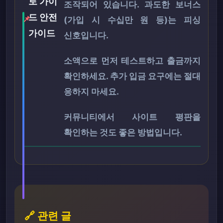
토 가이
조작되어 있습니다. ​과도한 보너스
드 안전
(가입 시 수십만 원 등)는 피싱
가이드
신호입니다.
소액으로 먼저 테스트하고 출금까지
확인하세요. 추가 입금 요구에는 절대
응하지 마세요.
커뮤니티에서 사이트 평판을
확인하는 것도 좋은 방법입니다.
🔗 관련 글