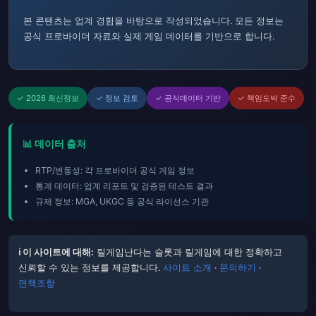
본 콘텐츠는 업계 경험을 바탕으로 작성되었습니다. ​​모든 정보는
공식 프로바이더 자료와 실제 게임 데이터를 기반으로 합니다.
✓ 2026 최신정보
✓ 정보 검토
✓ 공식데이터 기반
✓ 책임도박 준수
📊 데이터 출처
RTP/변동성: 각 프로바이더 공식 게임 정보
통계 데이터: 업계 리포트 및 검증된 테스트 결과
규제 정보: MGA, UKGC 등 공식 라이선스 기관
ℹ️ 이 사이트에 대해:
릴게임난다는 슬롯과 릴게임에 대한 정확하고
신뢰할 수 있는 정보를 제공합니다. ​​
사이트 소개
·
문의하기
·
면책조항