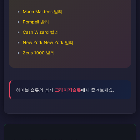
Moon Maidens 발리
Pompeii 발리
Cash Wizard 발리
New York New York 발리
Zeus 1000 발리
하이볼 슬롯의 성지
크레이지슬롯
에서 즐겨보세요.