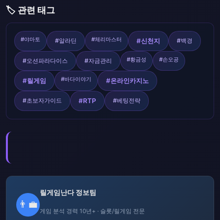
🏷️ 관련 태그
#야마토
#체리마스터
#알라딘
#신천지
#백경
#황금성
#손오공
#오션파라다이스
#자금관리
#바다이야기
#릴게임
#온라인카지노
#초보자가이드
#RTP
#베팅전략
릴게임난다 정보팀
👨‍💼
게임 분석 경력 10년+ · 슬롯/릴게임 전문