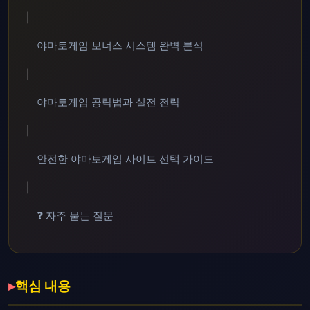
|
야마토게임 보너스 시스템 완벽 분석
|
야마토게임 공략법과 실전 전략
|
안전한 야마토게임 사이트 선택 가이드
|
❓ 자주 묻는 질문
핵심 내용