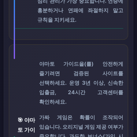
심리 관리가 가장 중요합니다. ​​연승에
흥분하거나 연패에 좌절하지 말고
규칙을 지키세요.
야마토 가이드을(를) 안전하게
즐기려면 검증된 사이트를
선택하세요. 운영 3년 이상, 신속한
입출금, 24시간 고객센터를
확인하세요.
​가짜 게임은 확률이 조작되어
🎯 야마
있습니다. 오리지널 게임 제공 여부가
토 가이
중요합니다. ​​과도한 보너스(가입 시