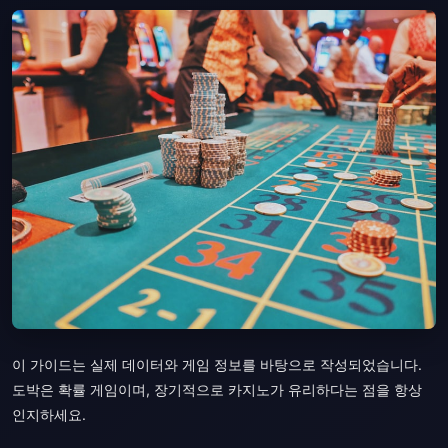
이 가이드는 실제 데이터와 게임 정보를 바탕으로 작성되었습니다. ​​
도박은 확률 게임이며, 장기적으로 카지노가 유리하다는 점을 항상
인지하세요.