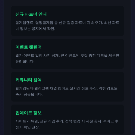
신규 파트너 안내
릴게임랜드, 릴짱릴게임 등 신규 검증 파트너 지속 추가. 최신 파트
너 정보는 공지에서 확인.
이벤트 캘린더
월간 이벤트 일정 사전 공개. 큰 이벤트에 맞춰 충전 계획을 세우면
유리합니다.
커뮤니티 참여
릴게임난다 텔레그램 채널 참여로 실시간 정보 수신. 먹튀 경보도
즉시 공유됩니다.
업데이트 정보
사이트 리뉴얼, 신규 게임 추가, 정책 변경 시 사전 공지. 북마크 후
정기 확인 권장.