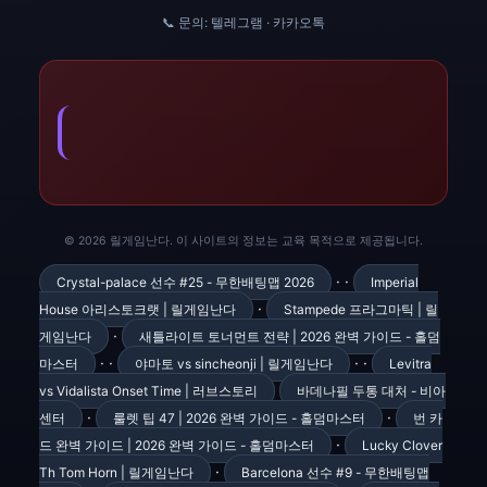
📞 문의: 텔레그램 · 카카오톡
© 2026 릴게임난다. ​​이 사이트의 정보는 교육 목적으로 제공됩니다.
· ·
Crystal-palace 선수 #25 - 무한배팅맵 2026
Imperial
·
House 아리스토크랫 | 릴게임난다
Stampede 프라그마틱 | 릴
·
게임난다
새틀라이트 토너먼트 전략 | 2026 완벽 가이드 - 홀덤
· ·
· ·
마스터
야마토 vs sincheonji | 릴게임난다
Levitra
vs Vidalista Onset Time | 러브스토리
바데나필 두통 대처 - 비아
·
·
센터
룰렛 팁 47 | 2026 완벽 가이드 - 홀덤마스터
번 카
·
드 완벽 가이드 | 2026 완벽 가이드 - 홀덤마스터
Lucky Clover
·
Th Tom Horn | 릴게임난다
Barcelona 선수 #9 - 무한배팅맵