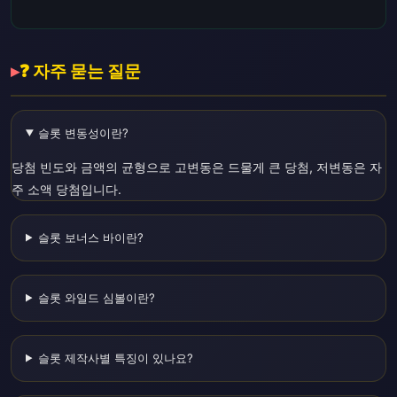
❓ 자주 묻는 질문
슬롯 변동성이란?
당첨 빈도와 금액의 균형으로 고변동은 드물게 큰 당첨, 저변동은 자
주 소액 당첨입니다.
슬롯 보너스 바이란?
슬롯 와일드 심볼이란?
슬롯 제작사별 특징이 있나요?