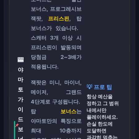
보너스, 프로그레시브
잭팟,
프리스핀
, 탑
보너스가 있습니다. ​
스캐터 3개 이상 시
프리스핀이 발동되며
당첨금 2~3배가
🎰
적용됩니다.
야
마
잭팟은 미니, 마이너,
💡 프로 팁
토
메이저, 그랜드
항상 예산을
가
4단계로 구성됩니다. ​
정하고 그 범위
이
내에서만
탑
보너스
는
플레이하세요.
드
야마토만의 특징으로
손실 한도에
보
최대 10층까지
도달하면
과감히 멈추는
너