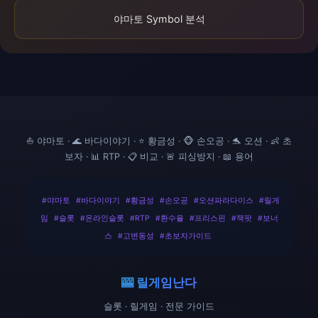
야마토 Symbol 분석
⛵ 야마토 · 🌊 바다이야기 · ⭐ 황금성 · 🐵 손오공 · 🐬 오션 · 👶 초
보자 · 📊 RTP · 📋 비교 · 🚨 피싱방지 · 📖 용어
#야마토
#바다이야기
#황금성
#손오공
#오션파라다이스
#릴게
임
#슬롯
#온라인슬롯
#RTP
#환수율
#프리스핀
#잭팟
#보너
스
#고변동성
#초보자가이드
🎰 릴게임난다
슬롯 · 릴게임 · 전문 가이드