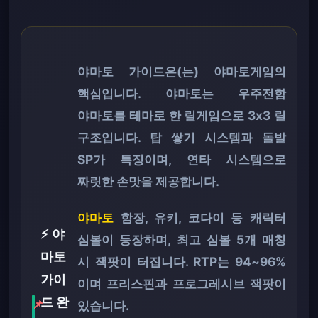
야마토 가이드은(는) 야마토게임의
핵심입니다. 야마토는 우주전함
야마토
를 테마로 한 릴게임으로 3x3 릴
구조입니다. ​탑 쌓기 시스템과 돌발
SP가 특징이며, 연타 시스템으로
짜릿한 손맛을 제공합니다.
야마토
함장, 유키, 코다이 등 캐릭터
⚡ 야
심볼이 등장하며, 최고 심볼 5개 매칭
마토
시 잭팟이 터집니다. RTP는 94~96%
가이
이며 프리스핀과 프로그레시브 잭팟이
드 완
있습니다.