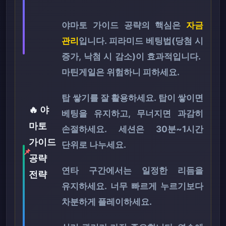
야마토 가이드 공략의 핵심은
자금
관리
입니다. 피라미드 베팅법(당첨 시
증가, 낙첨 시 감소)이 효과적입니다. ​
마틴게일은 위험하니 피하세요.
탑 쌓기를 잘 활용하세요. ​​탑이 쌓이면
🔥 야
베팅을 유지하고, 무너지면 과감히
마토
손절하세요. ​​세션은 30분~1시간
가이드
단위로 나누세요.
공략
연타 구간에서는 일정한 리듬을
전략
유지하세요. 너무 빠르게 누르기보다
차분하게 플레이하세요.