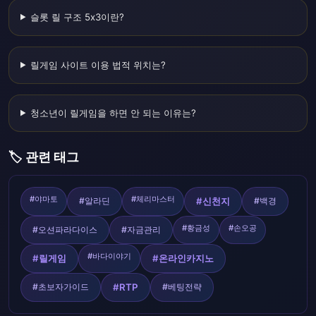
슬롯 릴 구조 5x3이란?
릴게임 사이트 이용 법적 위치는?
청소년이 릴게임을 하면 안 되는 이유는?
🏷️ 관련 태그
#야마토
#체리마스터
#알라딘
#신천지
#백경
#황금성
#손오공
#오션파라다이스
#자금관리
#바다이야기
#릴게임
#온라인카지노
#초보자가이드
#RTP
#베팅전략