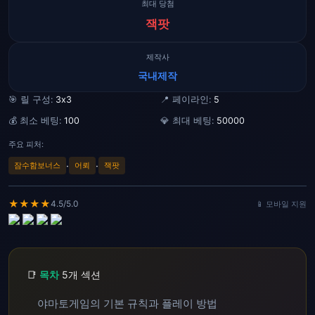
최대 당첨
잭팟
제작사
국내제작
🎯 릴 구성:
3x3
📍 페이라인:
5
💰 최소 베팅:
100
💎 최대 베팅:
50000
주요 피처:
·
·
잠수함보너스
어뢰
잭팟
★★★★
4.5/5.0
📱 모바일 지원
📑
목차
5개 섹션
야마토게임의 기본 규칙과 플레이 방법