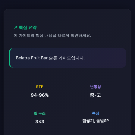
📌 핵심 요약
이 가이드의 핵심 내용을 빠르게 확인하세요.
Belatra Fruit Bar 슬롯 가이드입니다.
RTP
변동성
94-96%
중-고
릴 구조
특징
탑쌓기, 돌발SP
3x3