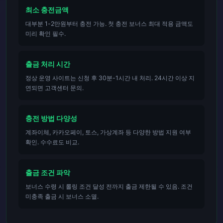
최소 충전금액
대부분 1-2만원부터 충전 가능. 첫 충전 보너스 최대 적용 금액도
미리 확인 필수.
출금 처리 시간
정상 운영 사이트는 신청 후 30분-1시간 내 처리. 24시간 이상 지
연되면 고객센터 문의.
충전 방법 다양성
계좌이체, 카카오페이, 토스, 가상계좌 등 다양한 방법 지원 여부
확인. 수수료도 비교.
출금 조건 파악
보너스 수령 시 롤링 조건 달성 전까지 출금 제한될 수 있음. 조건
미충족 출금 시 보너스 소멸.