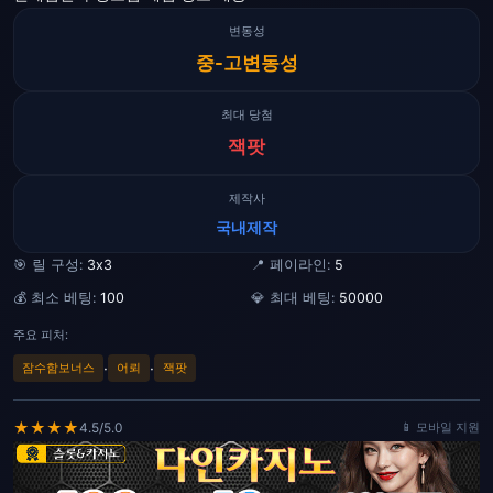
변동성
중-고변동성
최대 당첨
잭팟
제작사
국내제작
🎯 릴 구성:
3x3
📍 페이라인:
5
💰 최소 베팅:
100
💎 최대 베팅:
50000
주요 피처:
·
·
잠수함보너스
어뢰
잭팟
★★★★
4.5/5.0
📱 모바일 지원