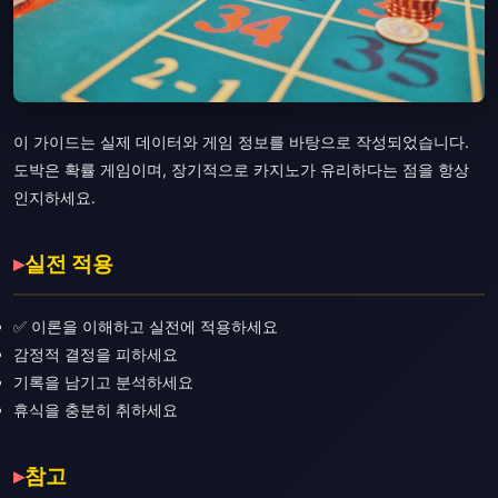
이 가이드는 실제 데이터와 게임 정보를 바탕으로 작성되었습니다. ​​
도박은 확률 게임이며, 장기적으로 카지노가 유리하다는 점을 항상
인지하세요.
실전 적용
✅ 이론을 이해하고 실전에 적용하세요
감정적 결정을 피하세요
기록을 남기고 분석하세요
휴식을 충분히 취하세요
참고