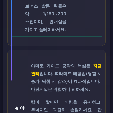
보너스 발동 확률은
약 1/150~200
스핀이며, 인내심을
가지고 플레이하세요.
야마토 가이드 공략의 핵심은
자금
관리
입니다. ​피라미드 베팅법(당첨 시
증가, 낙첨 시 감소)이 효과적입니다. ​​
마틴게일은 위험하니 피하세요.
​​탑이 쌓이면 베팅을 유지하고,
🔥 야
무너지면 과감히 손절하세요. 탑