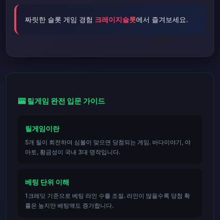
짜릿한 슬롯 게임 경험
크레이지슬롯
에서 즐겨보세요.
🎰 릴게임 완전 입문 가이드
릴게임이란
5개 릴이 회전하며 심볼이 맞으면 당첨되는 게임. 바다이야기, 야
마토, 황금성이 국내 3대 명작입니다.
베팅 단위 이해
1크레딧 기준으로 베팅 라인 수를 조절. 라인이 많을수록 당첨 확
률은 높지만 베팅액도 증가합니다.