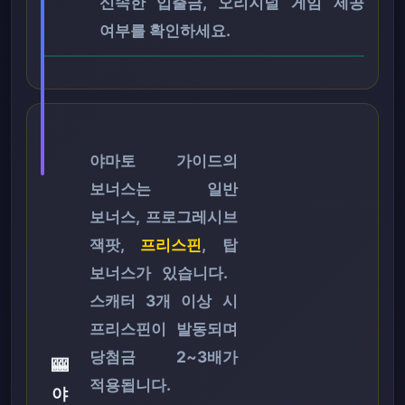
신속한 입출금, 오리지널 게임 제공
여부를 확인하세요.
야마토 가이드의
보너스는 일반
보너스, 프로그레시브
잭팟,
프리스핀
, 탑
보너스가 있습니다. ​
스캐터 3개 이상 시
프리스핀이 발동되며
당첨금 2~3배가
🎰
적용됩니다.
야