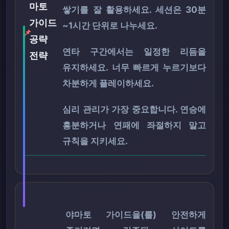
마토
쌓기를 잘 활용하세요. ​​세션은 30분
가이드
~1시간 단위로 나누세요.
공략
연타 구간에서는 일정한 리듬을
전략
유지하세요. ​너무 빠르게 누르기보다
차분하게 플레이하세요.
심리 관리가 가장 중요합니다. ​연승에
흥분하거나 연패에 좌절하지 말고
규칙을 지키세요.
야마토 가이드을(를) 안전하게