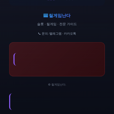
🎰 릴게임난다
슬롯 · 릴게임 · 전문 가이드
📞 문의: 텔레그램 · 카카오톡
© 릴게임난다.