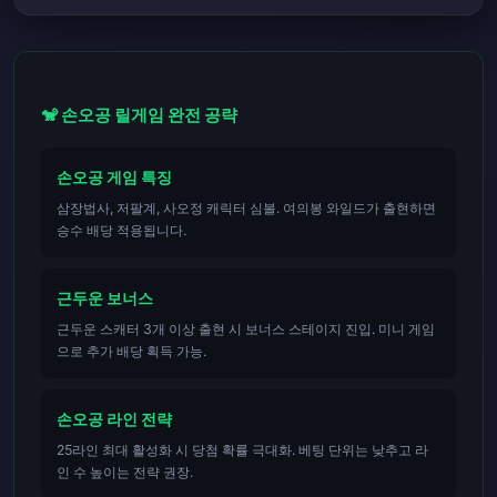
🐒 손오공 릴게임 완전 공략
손오공 게임 특징
삼장법사, 저팔계, 사오정 캐릭터 심볼. 여의봉 와일드가 출현하면
승수 배당 적용됩니다.
근두운 보너스
근두운 스캐터 3개 이상 출현 시 보너스 스테이지 진입. 미니 게임
으로 추가 배당 획득 가능.
손오공 라인 전략
25라인 최대 활성화 시 당첨 확률 극대화. 베팅 단위는 낮추고 라
인 수 높이는 전략 권장.