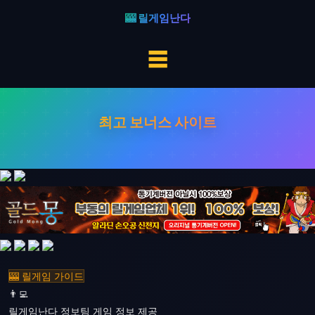
🎰 릴게임난다
☰
최고 보너스 사이트
🎰 릴게임 가이드
👨‍💻
릴게임난다 정보팀
게임 정보 제공