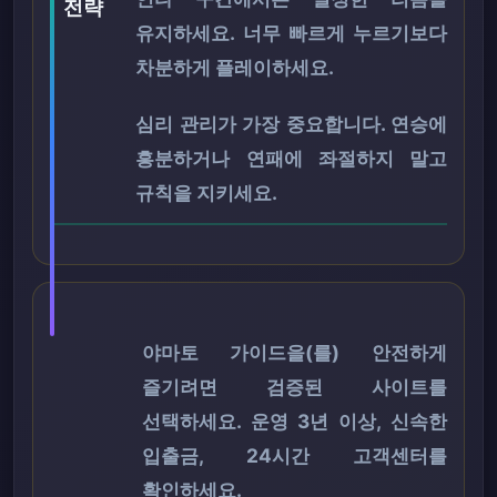
전략
유지하세요. ​너무 빠르게 누르기보다
차분하게 플레이하세요.
심리 관리가 가장 중요합니다. ​​연승에
흥분하거나 연패에 좌절하지 말고
규칙을 지키세요.
야마토 가이드을(를) 안전하게
즐기려면 검증된 사이트를
선택하세요. ​운영 3년 이상, 신속한
입출금, 24시간 고객센터를
확인하세요.