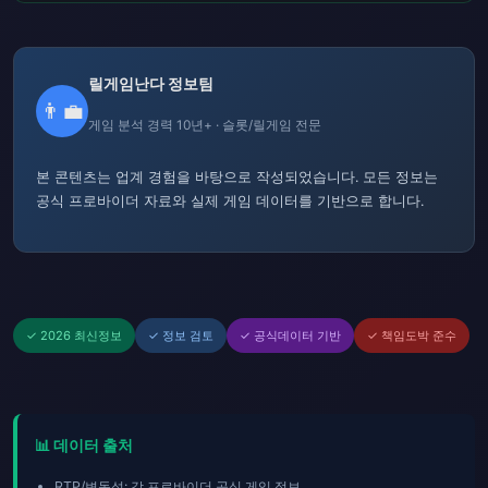
릴게임난다 정보팀
👨‍💼
게임 분석 경력 10년+ · 슬롯/릴게임 전문
본 콘텐츠는 업계 경험을 바탕으로 작성되었습니다. 모든 정보는
공식 프로바이더 자료와 실제 게임 데이터를 기반으로 합니다.
✓ 2026 최신정보
✓ 정보 검토
✓ 공식데이터 기반
✓ 책임도박 준수
📊 데이터 출처
RTP/변동성: 각 프로바이더 공식 게임 정보