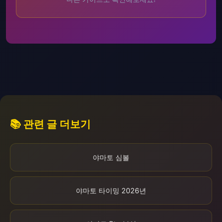
📚 관련 글 더보기
야마토 심볼
야마토 타이밍 2026년