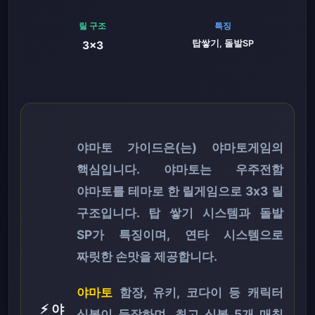
릴 구조
특징
탑쌓기, 돌발SP
3x3
야마토 가이드은(는) 야마토게임의
핵심입니다. ​야마토는 우주전함
야마토
를 테마로 한 릴게임으로 3x3 릴
구조입니다. 탑 쌓기 시스템과 돌발
SP가 특징이며, 연타 시스템으로
짜릿한 손맛을 제공합니다.
야마토
함장, 유키, 코다이 등 캐릭터
⚡ 야
심볼이 등장하며, 최고 심볼 5개 매칭