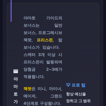
야마토 가이드의
보너스는 일반
보너스, 프로그레시브
잭팟,
프리스핀
, 탑
보너스가 있습니다. ​
스캐터 3개 이상 시
프리스핀이 발동되며
당첨금 2~3배가
🎰
적용됩니다.
야
💡 프로 팁
마
잭팟
은 미니, 마이너,
토
항상 예산을
메이저, 그랜드
정하고 그 범위
가
4단계로 구성됩니다. ​