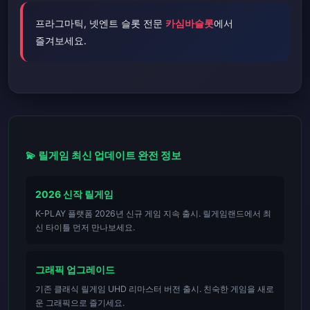
프라그마틱, 넷엔트 슬롯 전문
카심바슬롯
에서
즐겨보세요.
💫 릴게임 최신 업데이트 완전 정보
2026 신작 릴게임
K-PLAY 플랫폼 2026년 신규 게임 지속 출시. 릴게임랜드에서 최
신 타이틀 먼저 만나보세요.
그래픽 업그레이드
기존 클래식 릴게임 UHD 리마스터 버전 출시. 친숙한 게임을 새로
운 그래픽으로 즐기세요.