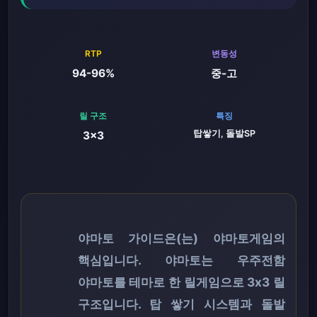
RTP
변동성
94-96%
중-고
릴 구조
특징
탑쌓기, 돌발SP
3x3
야마토 가이드은(는) 야마토게임의
핵심입니다. ​야마토는 우주전함
야마토
를 테마로 한 릴게임으로 3x3 릴
구조입니다. ​탑 쌓기 시스템과 돌발