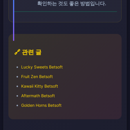
확인하는 것도 좋은 방법입니다.
🔗 관련 글
Lucky Sweets Betsoft
Fruit Zen Betsoft
Kawaii Kitty Betsoft
Aftermath Betsoft
Golden Horns Betsoft