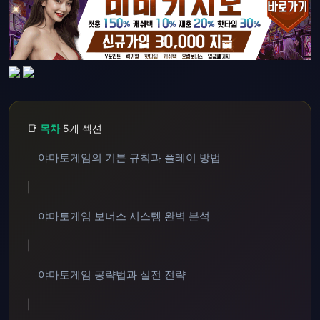
📑
목차
5개 섹션
야마토게임의 기본 규칙과 플레이 방법
|
야마토게임 보너스 시스템 완벽 분석
|
야마토게임 공략법과 실전 전략
|