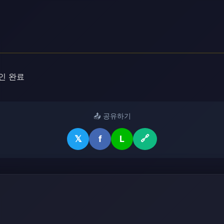
인 완료
📤 공유하기
𝕏
f
L
🔗