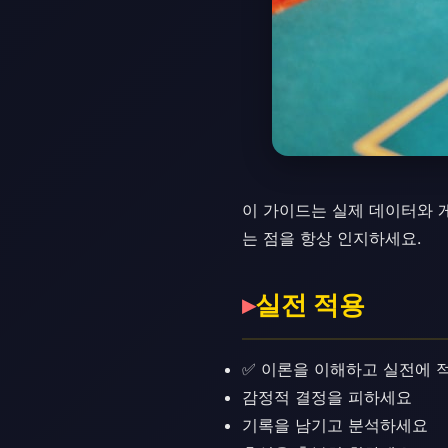
이 가이드는 실제 데이터와 
는 점을 항상 인지하세요.
실전 적용
✅ 이론을 이해하고 실전에 
감정적 결정을 피하세요
기록을 남기고 분석하세요