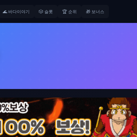
🌊 바다이야기
🎲 슬롯
🏆 순위
🎁 보너스