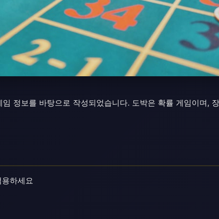
게임 정보를 바탕으로 작성되었습니다. ​도박은 확률 게임이며,
적용하세요