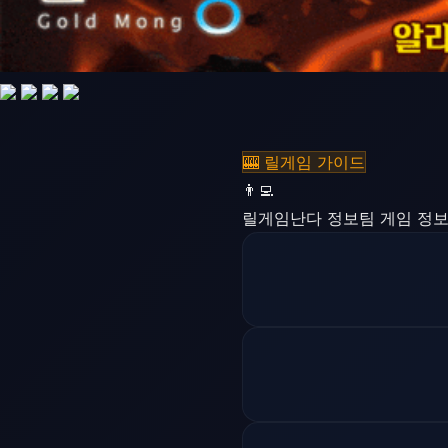
🎰 릴게임 가이드
👨‍💻
릴게임난다 정보팀
게임 정보