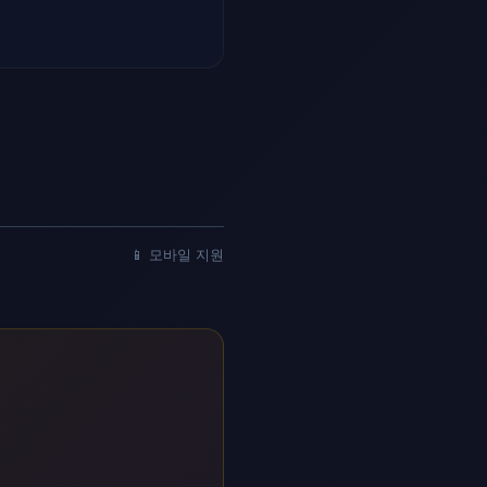
📱 모바일 지원