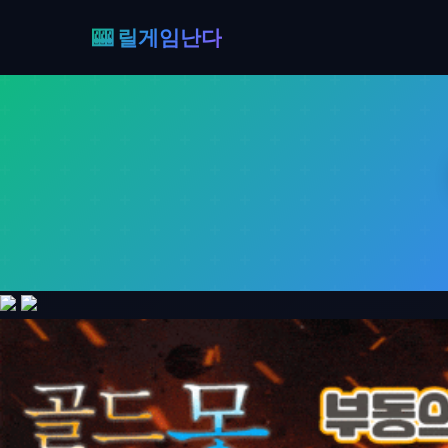
🎰 릴게임난다