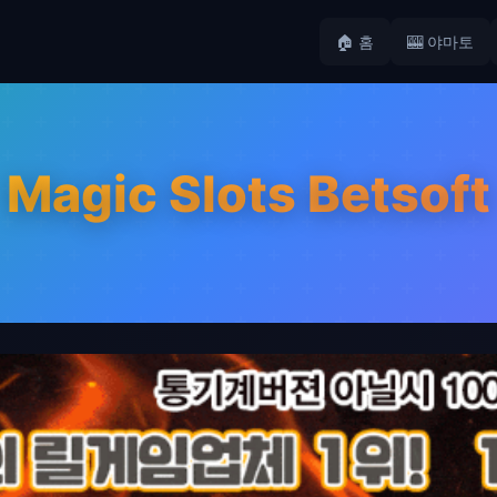
🏠 홈
🎰 야마토
Magic Slots Betsoft