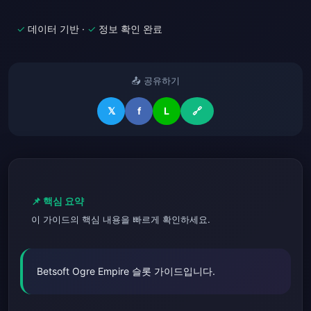
✓
데이터 기반 ·
✓
정보 확인 완료
📤 공유하기
𝕏
f
L
🔗
📌 핵심 요약
이 가이드의 핵심 내용을 빠르게 확인하세요.
Betsoft Ogre Empire 슬롯 가이드입니다.