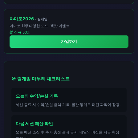
야마토2026
- 릴게임
야마토 1위! 다양한 모드. 잭팟 이벤트.
🎁 신규 50%
가입하기
🎯 릴게임 마무리 체크리스트
오늘의 수익/손실 기록
세션 종료 시 수익/손실 금액 기록. 월간 통계로 패턴 파악에 활용.
다음 세션 예산 확인
오늘 예산 소진 후 추가 충전 절대 금지. 내일의 예산을 지금 확정