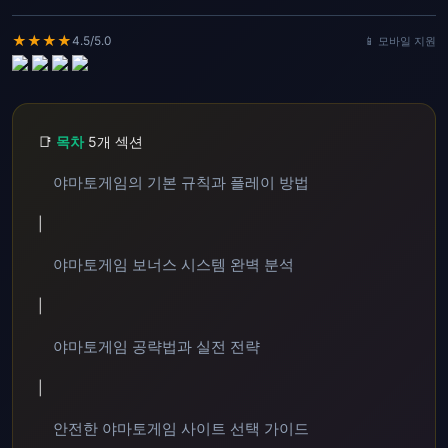
★★★★
4.5/5.0
📱 모바일 지원
📑
목차
5개 섹션
야마토게임의 기본 규칙과 플레이 방법
|
야마토게임 보너스 시스템 완벽 분석
|
야마토게임 공략법과 실전 전략
|
안전한 야마토게임 사이트 선택 가이드