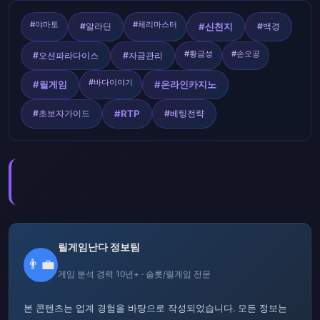
#야마토
#체리마스터
#알라딘
#신천지
#백경
#황금성
#손오공
#오션파라다이스
#자금관리
#바다이야기
#릴게임
#온라인카지노
#초보자가이드
#RTP
#베팅전략
릴게임난다 정보팀
👨‍💼
게임 분석 경력 10년+ · 슬롯/릴게임 전문
본 콘텐츠는 업계 경험을 바탕으로 작성되었습니다. ​​모든 정보는