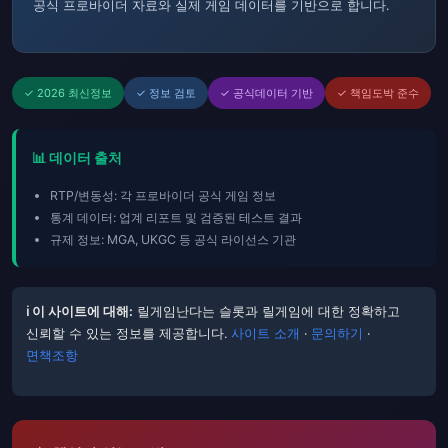
공식 프로바이더 자료와 실제 게임 데이터를 기반으로 합니다.
✓ 2026 최신정보
✓ 정보 검토
✓ 공식데이터 기반
✓ 책임도박 준수
📊 데이터 출처
RTP/변동성: 각 프로바이더 공식 게임 정보
통계 데이터: 업계 리포트 및 검증된 테스트 결과
규제 정보: MGA, UKGC 등 공식 라이선스 기관
ℹ️ 이 사이트에 대해:
릴게임난다는 슬롯과 릴게임에 대한 정확하고
신뢰할 수 있는 정보를 제공합니다. ​
사이트 소개
·
문의하기
·
면책조항