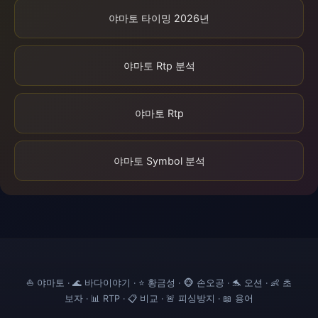
야마토 타이밍 2026년
야마토 Rtp 분석
야마토 Rtp
야마토 Symbol 분석
⛵ 야마토 · 🌊 바다이야기 · ⭐ 황금성 · 🐵 손오공 · 🐬 오션 · 👶 초
보자 · 📊 RTP · 📋 비교 · 🚨 피싱방지 · 📖 용어