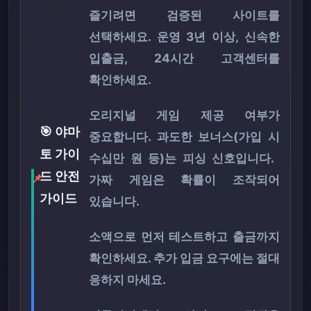
즐기려면 검증된 사이트를
선택하세요. 운영 3년 이상, 신속한
입출금, 24시간 고객센터를
확인하세요.
오리지널 게임 제공 여부가
🎯 야마
중요합니다. ​​과도한 보너스(가입 시
토 가이
수십만 원 등)는 피싱 신호입니다. ​​
드 안전
가짜 게임은 확률이 조작되어
가이드
있습니다.
소액으로 먼저 테스트하고 출금까지
확인하세요. ​추가 입금 요구에는 절대
응하지 마세요.