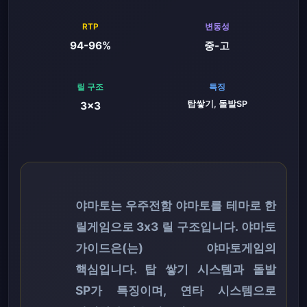
RTP
변동성
94-96%
중-고
릴 구조
특징
탑쌓기, 돌발SP
3x3
​​야마토는 우주전함
야마토
를 테마로 한
릴게임으로 3x3 릴 구조입니다. 야마토
가이드은(는) 야마토게임의
핵심입니다. 탑 쌓기 시스템과 돌발
SP가 특징이며, 연타 시스템으로