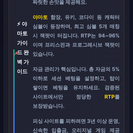
짜릿한 손맛을 제공해요.
야마토
함장, 유키, 코다이 등 캐릭터
⚡ 야
심볼이 등장하며, 최고 심볼 5개 매칭
마토
시 잭팟이 터집니다. ​RTP는 94~96%
가이
이며 프리스핀과 프로그레시브 잭팟이
드 완
있습니다.
벽 가
자금 관리가 핵심입니다. 총 자금의 5%
이드
이하로 세션 베팅을 설정하고, 탑이
쌓이면 베팅을 유지하세요. 검증된
사이트에서만 정당한
RTP
를
보장받습니다.
피싱 사이트를 피하려면 3년 이상 운영,
신속한 입출금, 오리지널 게임 제공