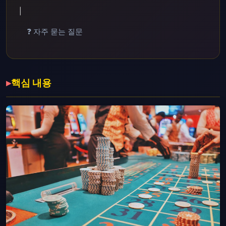
|
❓ 자주 묻는 질문
핵심 내용