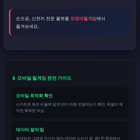
손오공, 신천지 전문 플랫폼
오징어릴게임
에서
즐겨보세요.
📱 모바일 릴게임 완전 가이드
모바일 최적화 확인
스마트폰 화면 비율에 맞게 UI가 자동 조절되는지 확인. 픽셀이 깨
지면 복제판 의심.
데이터 절약 팁
릴게임은 그래픽 연산이 많아 데이터 소비가 큼. Wi-Fi 환경에서