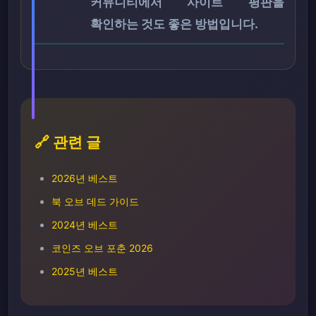
커뮤니티에서 사이트 평판을
확인하는 것도 좋은 방법입니다.
🔗 관련 글
2026년 베스트
북 오브 데드 가이드
2024년 베스트
코인즈 오브 포춘 2026
2025년 베스트