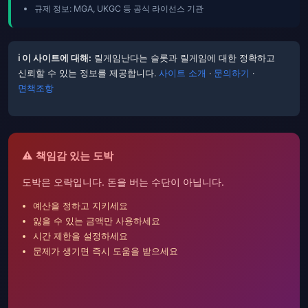
규제 정보: MGA, UKGC 등 공식 라이선스 기관
ℹ️ 이 사이트에 대해:
릴게임난다는 슬롯과 릴게임에 대한 정확하고
신뢰할 수 있는 정보를 제공합니다. ​
사이트 소개
·
문의하기
·
면책조항
⚠️ 책임감 있는 도박
도박은 오락입니다. ​​돈을 버는 수단이 아닙니다.
예산을 정하고 지키세요
잃을 수 있는 금액만 사용하세요
시간 제한을 설정하세요
문제가 생기면 즉시 도움을 받으세요