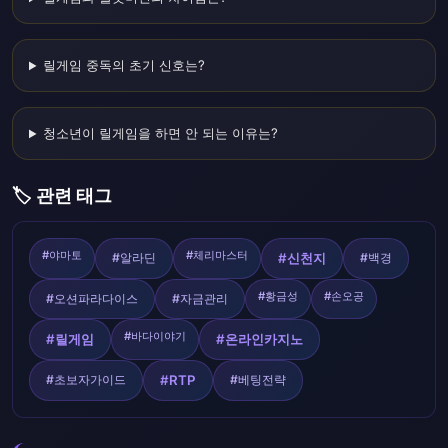
릴게임 중독의 초기 신호는?
청소년이 릴게임을 하면 안 되는 이유는?
🏷️ 관련 태그
#야마토
#체리마스터
#알라딘
#신천지
#백경
#황금성
#손오공
#오션파라다이스
#자금관리
#바다이야기
#릴게임
#온라인카지노
#초보자가이드
#RTP
#베팅전략