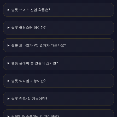
슬롯 보너스 진입 확률은?
슬롯 클러스터 페이란?
슬롯 모바일과 PC 결과가 다른가요?
슬롯 플레이 중 연결이 끊기면?
슬롯 틱타임 기능이란?
슬롯 안트-업 기능이란?
릴게임과 슬롯머신의 차이점은?