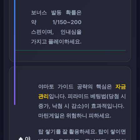
보너스 발동 확률은
약 1/150~200
스핀이며, 인내심을
가지고 플레이하세요.
야마토 가이드 공략의 핵심은
자금
관리
입니다. ​피라미드 베팅법(당첨 시
증가, 낙첨 시 감소)이 효과적입니다. ​
마틴게일은 위험하니 피하세요.
탑 쌓기를 잘 활용하세요. 탑이 쌓이면
🔥 야