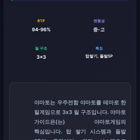
RTP
변동성
94-96%
중-고
릴 구조
특징
탑쌓기, 돌발SP
3x3
​​야마토는 우주전함
야마토
를 테마로 한
릴게임으로 3x3 릴 구조입니다. 야마토
가이드은(는) 야마토게임의
핵심입니다. ​탑 쌓기 시스템과 돌발