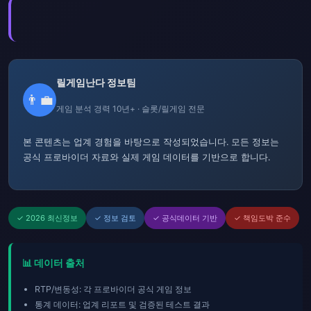
릴게임난다 정보팀
👨‍💼
게임 분석 경력 10년+ · 슬롯/릴게임 전문
본 콘텐츠는 업계 경험을 바탕으로 작성되었습니다. 모든 정보는
공식 프로바이더 자료와 실제 게임 데이터를 기반으로 합니다.
✓ 2026 최신정보
✓ 정보 검토
✓ 공식데이터 기반
✓ 책임도박 준수
📊 데이터 출처
RTP/변동성: 각 프로바이더 공식 게임 정보
통계 데이터: 업계 리포트 및 검증된 테스트 결과