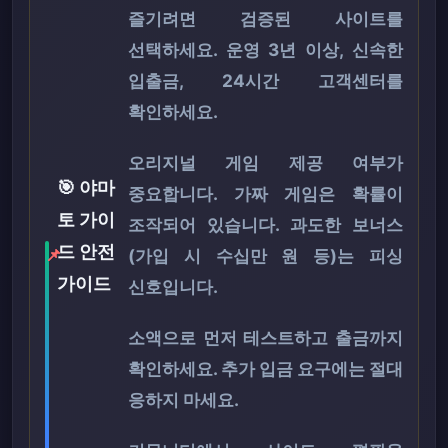
즐기려면 검증된 사이트를
선택하세요. ​운영 3년 이상, 신속한
입출금, 24시간 고객센터를
확인하세요.
오리지널 게임 제공 여부가
🎯 야마
중요합니다. ​​가짜 게임은 확률이
토 가이
조작되어 있습니다. 과도한 보너스
드 안전
(가입 시 수십만 원 등)는 피싱
가이드
신호입니다.
소액으로 먼저 테스트하고 출금까지
확인하세요. ​​추가 입금 요구에는 절대
응하지 마세요.