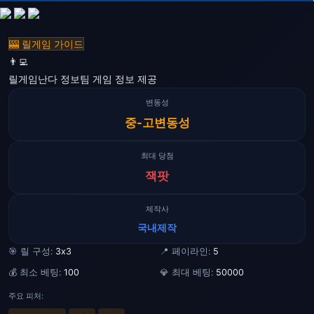
🎰 릴게임 가이드
👨‍💻
릴게임난다 정보팀
게임 정보 제공
변동성
중-고변동성
최대 당첨
잭팟
제작사
국내제작
🎯 릴 구성:
3x3
📍 페이라인:
5
💰 최소 베팅:
100
💎 최대 베팅:
50000
주요 피처: