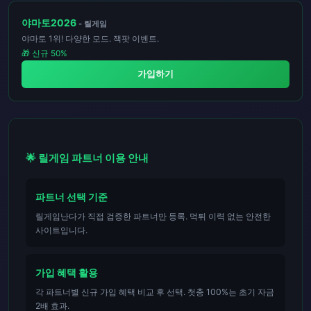
야마토2026
- 릴게임
야마토 1위! 다양한 모드. 잭팟 이벤트.
🎁 신규 50%
가입하기
🌟 릴게임 파트너 이용 안내
파트너 선택 기준
릴게임난다가 직접 검증한 파트너만 등록. 먹튀 이력 없는 안전한
사이트입니다.
가입 혜택 활용
각 파트너별 신규 가입 혜택 비교 후 선택. 첫충 100%는 초기 자금
2배 효과.