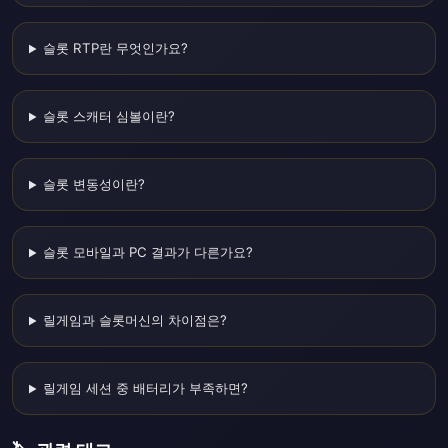
슬롯 RTP란 무엇인가요?
슬롯 스캐터 심볼이란?
슬롯 변동성이란?
슬롯 모바일과 PC 결과가 다른가요?
릴게임과 슬롯머신의 차이점은?
릴게임 세션 중 배터리가 부족하면?