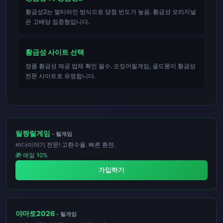
황금성2는 멀티라인 방식으로 당첨 빈도가 높음. 황금성 오리지널
은 고배당 집중형입니다.
황금성 사이트 선택
정품 황금성 제공 업체 확인 필수. 오징어릴게임, 골드몽이 황금성
전문 사이트로 유명합니다.
릴짱릴게임
- 릴게임
바다이야기 전문! 고환수율. 빠른 환전.
🎁 매일 10%
가입하기
야마토2026
- 릴게임