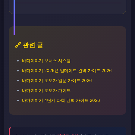
🔗 관련 글
바다이야기 보너스 시스템
바다이야기 2026년 업데이트 완벽 가이드 2026
바다이야기 초보자 입문 가이드 2026
바다이야기 초보자 가이드
바다이야기 4단계 과학 완벽 가이드 2026