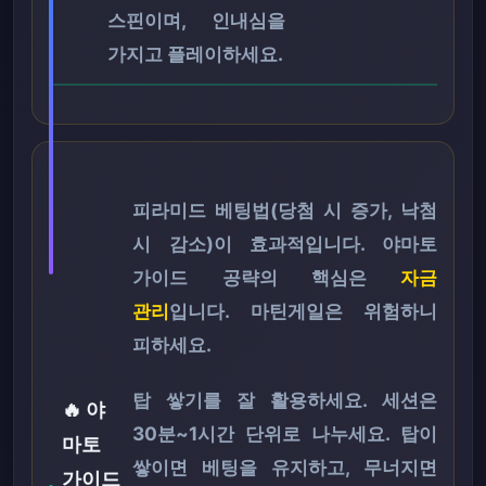
스핀이며, 인내심을
가지고 플레이하세요.
​​피라미드 베팅법(당첨 시 증가, 낙첨
시 감소)이 효과적입니다. 야마토
가이드 공략의 핵심은
자금
관리
입니다. ​​마틴게일은 위험하니
피하세요.
탑 쌓기를 잘 활용하세요. 세션은
🔥 야
30분~1시간 단위로 나누세요. ​탑이
마토
쌓이면 베팅을 유지하고, 무너지면
가이드