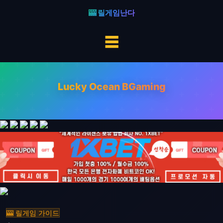
🎰 릴게임난다
☰
Lucky Ocean BGaming
🎰 릴게임 가이드