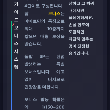
정하고 그 범위
가
4단계로 구성됩니다. ​
내에서만
이
탑
보너스
는
플레이하세요.
드
야마토만의 특징으로
손실 한도에
보
최대 10층까지
도달하면
너
쌓으면 대형 보상을
과감히 멈추는
스
받습니다.
것이 진정한
시
승리입니다.
돌발 SP는 랜덤
스
발생하는 특별
템
보너스입니다. 예고
없이 터지므로
긴장감을 더합니다.
보너스 발동 확률은
약 1/150~200