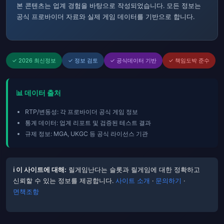
본 콘텐츠는 업계 경험을 바탕으로 작성되었습니다. 모든 정보는
공식 프로바이더 자료와 실제 게임 데이터를 기반으로 합니다.
✓ 2026 최신정보
✓ 정보 검토
✓ 공식데이터 기반
✓ 책임도박 준수
📊 데이터 출처
RTP/변동성: 각 프로바이더 공식 게임 정보
통계 데이터: 업계 리포트 및 검증된 테스트 결과
규제 정보: MGA, UKGC 등 공식 라이선스 기관
ℹ️ 이 사이트에 대해:
릴게임난다는 슬롯과 릴게임에 대한 정확하고
신뢰할 수 있는 정보를 제공합니다. ​
사이트 소개
·
문의하기
·
면책조항