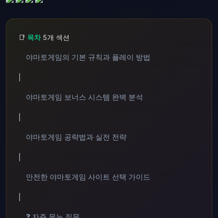
📑
목차
5개 섹션
야마토게임의 기본 규칙과 플레이 방법
|
야마토게임 보너스 시스템 완벽 분석
|
야마토게임 공략법과 실전 전략
|
안전한 야마토게임 사이트 선택 가이드
|
❓ 자주 묻는 질문