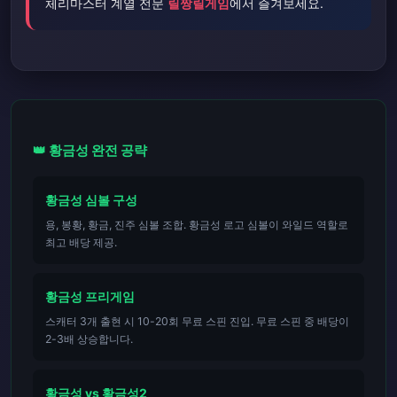
체리마스터 계열 전문
릴짱릴게임
에서 즐겨보세요.
👑 황금성 완전 공략
황금성 심볼 구성
용, 봉황, 황금, 진주 심볼 조합. 황금성 로고 심볼이 와일드 역할로
최고 배당 제공.
황금성 프리게임
스캐터 3개 출현 시 10-20회 무료 스핀 진입. 무료 스핀 중 배당이
2-3배 상승합니다.
황금성 vs 황금성2