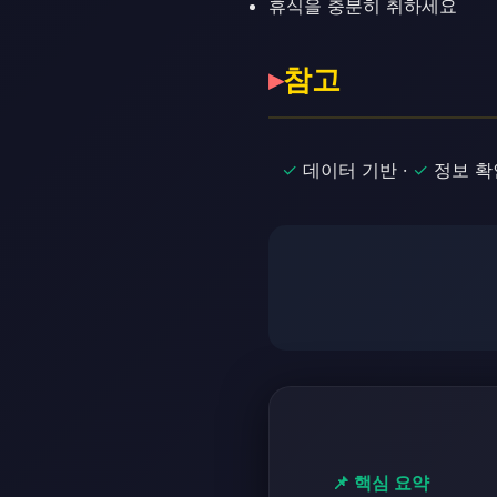
휴식을 충분히 취하세요
참고
✓
데이터 기반 ·
✓
정보 확
📌 핵심 요약