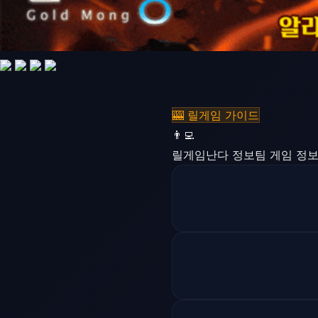
🎰 릴게임 가이드
👨‍💻
릴게임난다 정보팀
게임 정보