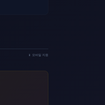
📱 모바일 지원