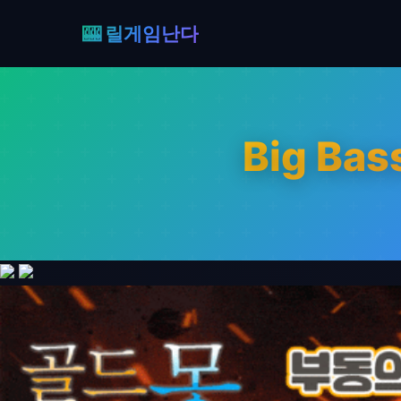
🎰 릴게임난다
Big Ba