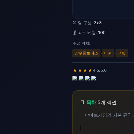
🎯 릴 구성:
3x3
💰 최소 베팅:
100
주요 피처:
·
·
잠수함보너스
어뢰
잭팟
★★★★
4.5/5.0
📑
목차
5개 섹션
야마토게임의 기본 규칙
|