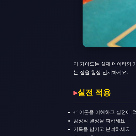
이 가이드는 실제 데이터와 
는 점을 항상 인지하세요.
실전 적용
✅ 이론을 이해하고 실전에 
감정적 결정을 피하세요
기록을 남기고 분석하세요