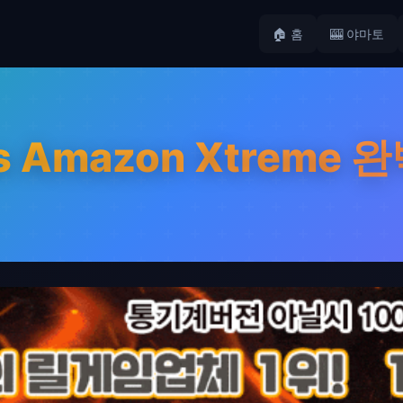
🏠 홈
🎰 야마토
ss Amazon Xtreme