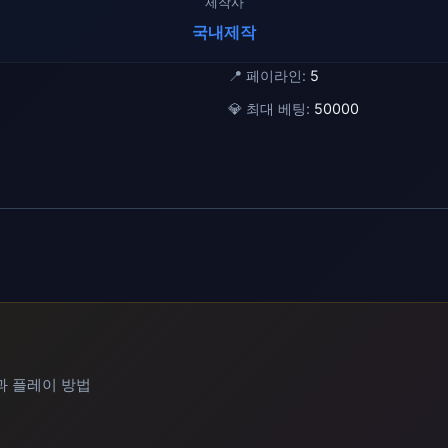
제작사
국내제작
📍 페이라인:
5
💎 최대 베팅:
50000
과 플레이 방법