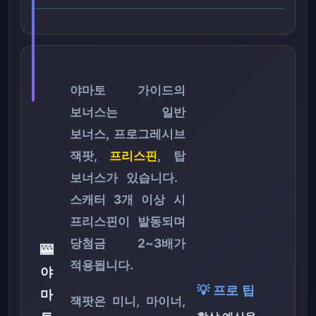
야마토 가이드의
보너스는 일반
보너스, 프로그레시브
잭팟,
프리스핀
, 탑
보너스가 있습니다. ​
스캐터 3개 이상 시
프리스핀이 발동되며
당첨금 2~3배가
🎰
적용됩니다.
야
💡 프로 팁
마
잭팟은 미니, 마이너,