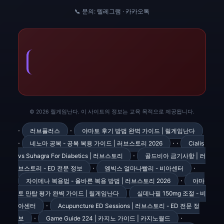
📞 문의: 텔레그램 · 카카오톡
© 2026 릴게임난다. ​​이 사이트의 정보는 교육 목적으로 제공됩니다.
·
·
러브플러스
야마토 후기 방법 완벽 가이드 | 릴게임난다
·
· ·
네노마 공복 - 공복 복용 가이드 | 러브스토리 2026
Cialis
·
vs Suhagra For Diabetics | 러브스토리
골드비아 금기사항 | 러
·
·
브스토리 - ED 전문 정보
엠빅스 얼마나빨리 - 비아센터
·
자이데나 복용법 - 올바른 복용 방법 | 러브스토리 2026
야마
토 만탑 평가 완벽 가이드 | 릴게임난다
실데나필 150mg 조절 - 비
·
아센터
Acupuncture ED Sessions | 러브스토리 - ED 전문 정
·
·
보
Game Guide 224 | 카지노 가이드 | 카지노월드