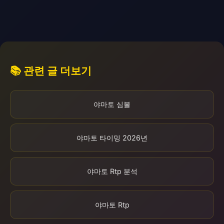
📚 관련 글 더보기
야마토 심볼
야마토 타이밍 2026년
야마토 Rtp 분석
야마토 Rtp