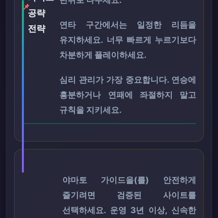
공략
연타 구간에서는 일정한 리듬을
전략
유지하세요. ​​너무 빠르게 누르기보다
차분하게 플레이하세요.
심리 관리가 가장 중요합니다. ​​연승에
흥분하거나 연패에 좌절하지 말고
규칙을 지키세요.
야마토 가이드을(를) 안전하게
즐기려면 검증된 사이트를
선택하세요. ​​운영 3년 이상, 신속한