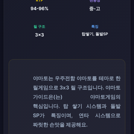
RTP
변동성
94-96%
중-고
릴 구조
특징
탑쌓기, 돌발SP
3x3
야마토는 우주전함
야마토
를 테마로 한
릴게임으로 3x3 릴 구조입니다. 야마토
가이드은(는) 야마토게임의
핵심입니다. ​​탑 쌓기 시스템과 돌발
SP가 특징이며, 연타 시스템으로
짜릿한 손맛을 제공해요.