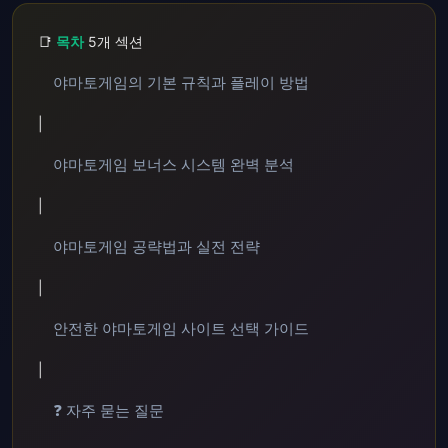
📑
목차
5개 섹션
야마토게임의 기본 규칙과 플레이 방법
|
야마토게임 보너스 시스템 완벽 분석
|
야마토게임 공략법과 실전 전략
|
안전한 야마토게임 사이트 선택 가이드
|
❓ 자주 묻는 질문