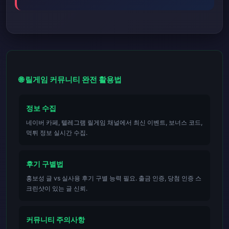
🌐 릴게임 커뮤니티 완전 활용법
정보 수집
네이버 카페, 텔레그램 릴게임 채널에서 최신 이벤트, 보너스 코드,
먹튀 정보 실시간 수집.
후기 구별법
홍보성 글 vs 실사용 후기 구별 능력 필요. 출금 인증, 당첨 인증 스
크린샷이 있는 글 신뢰.
커뮤니티 주의사항