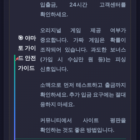
입출금, 24시간 고객센터를
확인하세요.
오리지널 게임 제공 여부가
🎯 야마
중요합니다. 가짜 게임은 확률이
토 가이
조작되어 있습니다. ​과도한 보너스
드 안전
(가입 시 수십만 원 등)는 피싱
가이드
신호입니다.
소액으로 먼저 테스트하고 출금까지
확인하세요. 추가 입금 요구에는 절대
응하지 마세요.
커뮤니티에서 사이트 평판을
확인하는 것도 좋은 방법입니다.