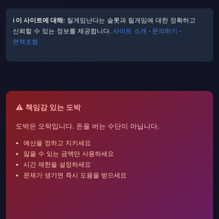
ℹ️ 이 사이트에 대해:
릴게임난다는 슬롯과 릴게임에 대한 정확하고
신뢰할 수 있는 정보를 제공합니다.
사이트 소개
·
문의하기
·
면책조항
⚠️ 책임감 있는 도박
도박은 오락입니다. ​돈을 버는 수단이 아닙니다.
예산을 정하고 지키세요
잃을 수 있는 금액만 사용하세요
시간 제한을 설정하세요
문제가 생기면 즉시 도움을 받으세요