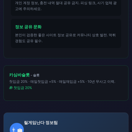
개인 계정 정보, 충전 내역 절대 공유 금지. 피싱 링크, 사기 업체 광
고에 주의하세요.
정보 공유 문화
본인이 검증한 좋은 사이트 정보 공유로 커뮤니티 상호 발전. 먹튀
경험도 공유 필수.
카심바슬롯
- 슬롯
첫입금 20% · 매일첫입금 +5% · 매일재입금 +5% · 10년 무사고 이력.
🎁 첫입금 20%
릴게임난다 정보팀
👨‍💼