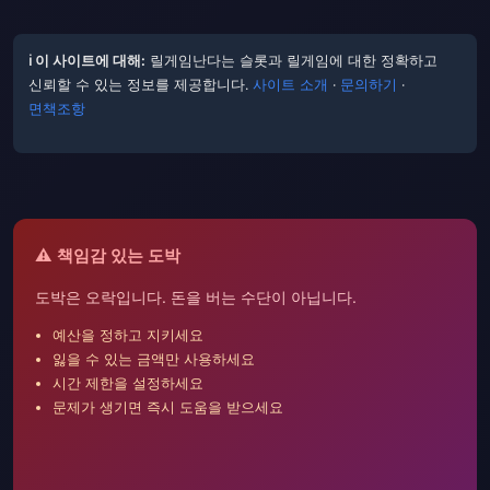
ℹ️ 이 사이트에 대해:
릴게임난다는 슬롯과 릴게임에 대한 정확하고
신뢰할 수 있는 정보를 제공합니다. ​
사이트 소개
·
문의하기
·
면책조항
⚠️ 책임감 있는 도박
도박은 오락입니다. ​돈을 버는 수단이 아닙니다.
예산을 정하고 지키세요
잃을 수 있는 금액만 사용하세요
시간 제한을 설정하세요
문제가 생기면 즉시 도움을 받으세요