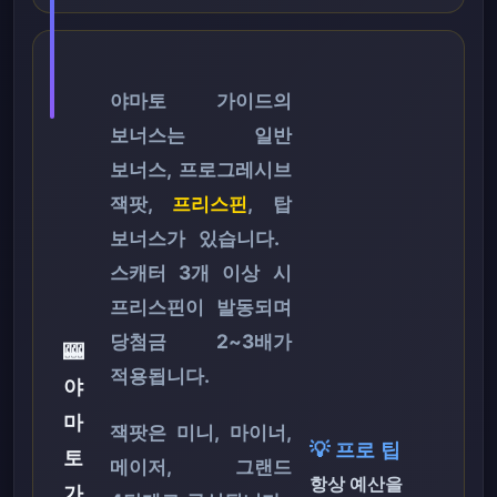
야마토 가이드의
보너스는 일반
보너스, 프로그레시브
잭팟,
프리스핀
, 탑
보너스가 있습니다. ​​
스캐터 3개 이상 시
프리스핀이 발동되며
당첨금 2~3배가
🎰
적용됩니다.
야
마
잭팟은 미니, 마이너,
💡 프로 팁
토
메이저, 그랜드
항상 예산을
가