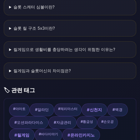
슬롯 스캐터 심볼이란?
슬롯 릴 구조 5x3이란?
릴게임으로 생활비를 충당하려는 생각이 위험한 이유는?
릴게임과 슬롯머신의 차이점은?
🏷️ 관련 태그
#야마토
#체리마스터
#알라딘
#신천지
#백경
#황금성
#손오공
#오션파라다이스
#자금관리
#바다이야기
#릴게임
#온라인카지노