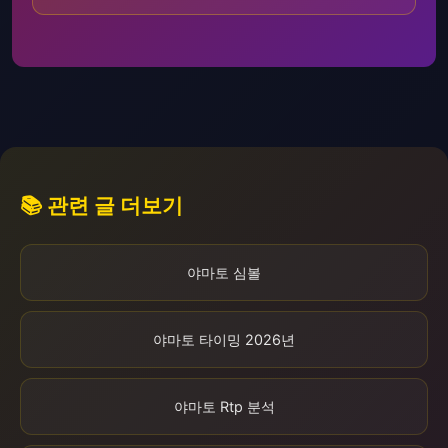
📚 관련 글 더보기
야마토 심볼
야마토 타이밍 2026년
야마토 Rtp 분석