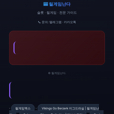
🎰 릴게임난다
슬롯 · 릴게임 · 전문 가이드
📞 문의: 텔레그램 · 카카오톡
© 릴게임난다.
·
·
릴게임맥스
Vikings Go Berzerk 이그드라실 | 릴게임난