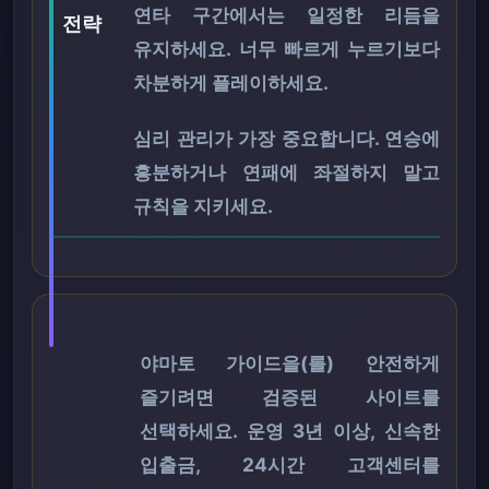
연타 구간에서는 일정한 리듬을
전략
유지하세요. 너무 빠르게 누르기보다
차분하게 플레이하세요.
심리 관리가 가장 중요합니다. ​​연승에
흥분하거나 연패에 좌절하지 말고
규칙을 지키세요.
야마토 가이드을(를) 안전하게
즐기려면 검증된 사이트를
선택하세요. 운영 3년 이상, 신속한
입출금, 24시간 고객센터를