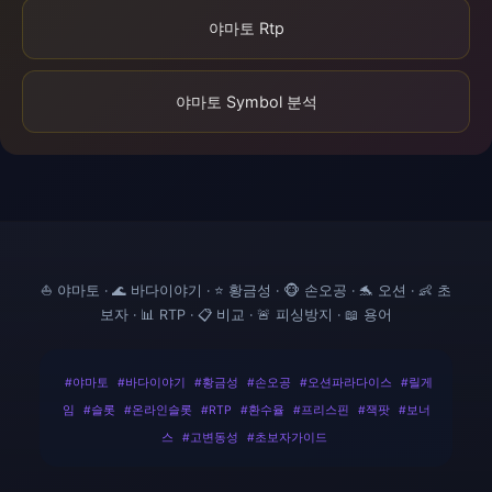
야마토 Rtp
야마토 Symbol 분석
⛵ 야마토 · 🌊 바다이야기 · ⭐ 황금성 · 🐵 손오공 · 🐬 오션 · 👶 초
보자 · 📊 RTP · 📋 비교 · 🚨 피싱방지 · 📖 용어
#야마토
#바다이야기
#황금성
#손오공
#오션파라다이스
#릴게
임
#슬롯
#온라인슬롯
#RTP
#환수율
#프리스핀
#잭팟
#보너
스
#고변동성
#초보자가이드