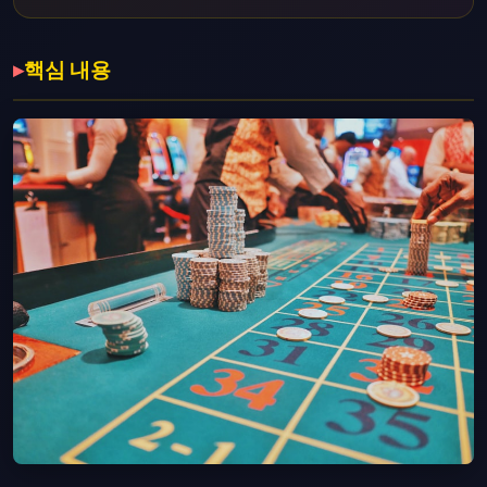
핵심 내용