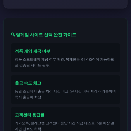
🔍 릴게임 사이트 선택 완전 가이드
정품 게임 제공 여부
정품 소프트웨어 제공 여부 확인. 복제판은 RTP 조작이 가능하므
로 검증된 사이트 필수.
출금 속도 체크
동일 조건에서 출금 처리 시간 비교. 24시간 이내 처리가 기본이며
즉시 출금이 최상.
고객센터 응답률
카카오톡, 텔레그램 고객센터 응답 시간 직접 테스트. 5분 이상 걸
리면 신뢰도 하락.