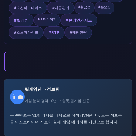
#황금성
#손오공
#오션파라다이스
#자금관리
#바다이야기
#릴게임
#온라인카지노
#초보자가이드
#RTP
#베팅전략
릴게임난다 정보팀
👨‍💼
게임 분석 경력 10년+ · 슬롯/릴게임 전문
본 콘텐츠는 업계 경험을 바탕으로 작성되었습니다. ​​모든 정보는
공식 프로바이더 자료와 실제 게임 데이터를 기반으로 합니다.