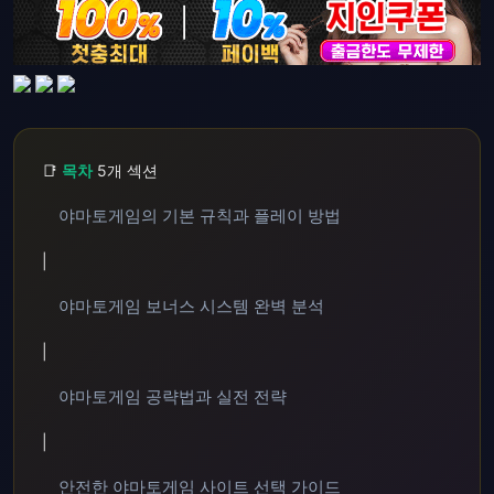
📑
목차
5개 섹션
야마토게임의 기본 규칙과 플레이 방법
|
야마토게임 보너스 시스템 완벽 분석
|
야마토게임 공략법과 실전 전략
|
안전한 야마토게임 사이트 선택 가이드