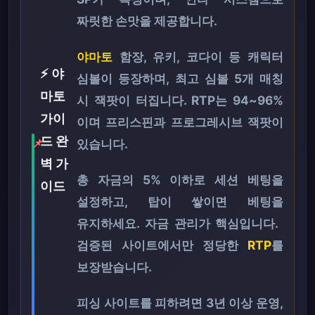
짜릿한 손맛을 제공합니다.
야마토
함장, 유키, 코다이 등 캐릭터
⚡ 야
심볼이 등장하며, 최고 심볼 5개 매칭
마토
시 잭팟이 터집니다. RTP는 94~96%
가이
이며 프리스핀과 프로그레시브 잭팟이
드 완
있습니다.
벽 가
​​총 자금의 5% 이하로 세션 베팅을
이드
설정하고, 탑이 쌓이면 베팅을
유지하세요. 자금 관리가 핵심입니다. ​
검증된 사이트에서만 정당한
RTP
를
보장받습니다.
피싱 사이트를 피하려면 3년 이상 운영,