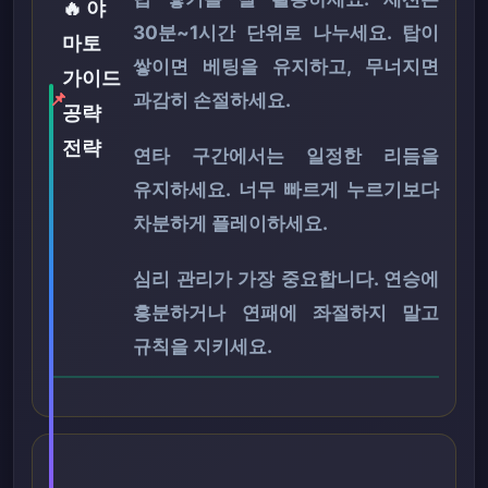
🔥 야
30분~1시간 단위로 나누세요. ​탑이
마토
쌓이면 베팅을 유지하고, 무너지면
가이드
과감히 손절하세요.
공략
전략
연타 구간에서는 일정한 리듬을
유지하세요. ​​너무 빠르게 누르기보다
차분하게 플레이하세요.
심리 관리가 가장 중요합니다. ​연승에
흥분하거나 연패에 좌절하지 말고
규칙을 지키세요.