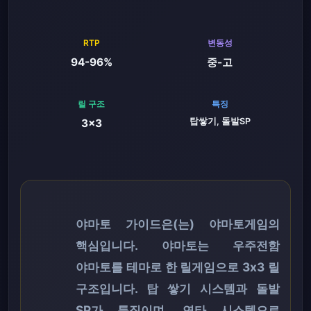
RTP
변동성
94-96%
중-고
릴 구조
특징
탑쌓기, 돌발SP
3x3
야마토 가이드은(는) 야마토게임의
핵심입니다. 야마토는 우주전함
야마토
를 테마로 한 릴게임으로 3x3 릴
구조입니다. ​​탑 쌓기 시스템과 돌발
SP가 특징이며, 연타 시스템으로