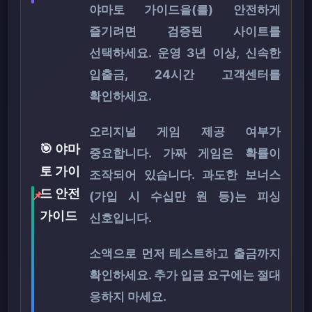
야마토 가이드을(를) 안전하게
즐기려면 검증된 사이트를
선택하세요. ​​운영 3년 이상, 신속한
입출금, 24시간 고객센터를
확인하세요.
오리지널 게임 제공 여부가
🎯 야마
중요합니다. ​​가짜 게임은 확률이
토 가이
조작되어 있습니다. ​​과도한 보너스
드 안전
(가입 시 수십만 원 등)는 피싱
가이드
신호입니다.
소액으로 먼저 테스트하고 출금까지
확인하세요. ​​추가 입금 요구에는 절대
응하지 마세요.