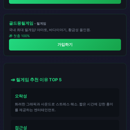
골드몽릴게임
- 릴게임
국내 최대 릴게임! 야마토, 바다이야기, 황금성 올인원.
🎁 첫충 100%
가입하기
📣 릴게임 추천 이유 TOP 5
오락성
화려한 그래픽과 사운드로 스트레스 해소. 짧은 시간에 강한 흥미
를 제공하는 엔터테인먼트.
접근성