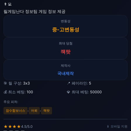
👨‍💻
릴게임난다 정보팀
게임 정보 제공
변동성
중-고변동성
최대 당첨
잭팟
제작사
국내제작
🎯 릴 구성:
3x3
📍 페이라인:
5
💰 최소 베팅:
100
💎 최대 베팅:
50000
주요 피처:
·
·
잠수함보너스
어뢰
잭팟
★★★★
4.5/5.0
📱 모바일 지원