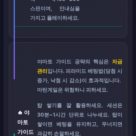
스핀이며, 인내심을
가지고 플레이하세요.
야마토 가이드 공략의 핵심은
자금
관리
입니다. ​피라미드 베팅법(당첨 시
증가, 낙첨 시 감소)이 효과적입니다. ​
마틴게일은 위험하니 피하세요.
탑 쌓기를 잘 활용하세요. ​​세션은
🔥 야
30분~1시간 단위로 나누세요. 탑이
마토
쌓이면 베팅을 유지하고, 무너지면
가이드
과감히 손절하세요.