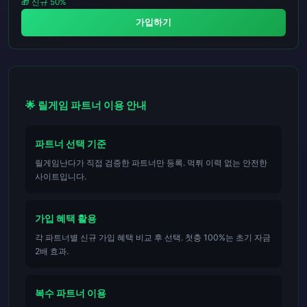
🎁 신규 50%
가입하기
🌟 릴게임 파트너 이용 안내
파트너 선택 기준
릴게임난다가 직접 검증한 파트너만 등록. 먹튀 이력 없는 안전한
사이트입니다.
가입 혜택 활용
각 파트너별 신규 가입 혜택 비교 후 선택. 첫충 100%는 초기 자금
2배 효과.
복수 파트너 이용