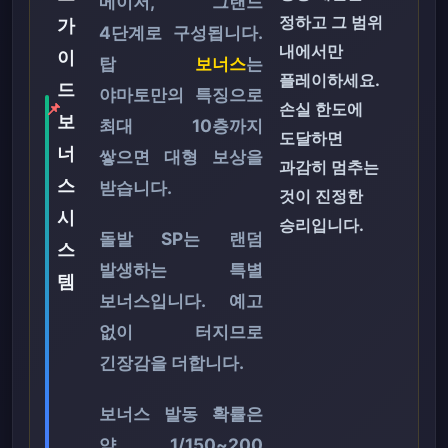
메이저, 그랜드
정하고 그 범위
가
4단계로 구성됩니다.
내에서만
이
탑
보너스
는
플레이하세요. ​​
드
야마토만의 특징으로
손실 한도에
보
최대 10층까지
도달하면
너
쌓으면 대형 보상을
과감히 멈추는
스
받습니다.
것이 진정한
시
승리입니다.
돌발 SP는 랜덤
스
발생하는 특별
템
보너스입니다. ​​예고
없이 터지므로
긴장감을 더합니다.
보너스 발동 확률은
약 1/150~200