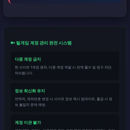
🔑 릴게임 계정 관리 완전 시스템
다중 계정 금지
한 사이트 1계정 원칙. 다중 계정 적발 시 전액 몰수 및 영구 차단
처리됩니다.
정보 최신화 유지
연락처, 계좌번호 변경 시 사이트 정보 즉시 업데이트. 출금 시 정
보 불일치 문제 예방.
계정 이관 불가