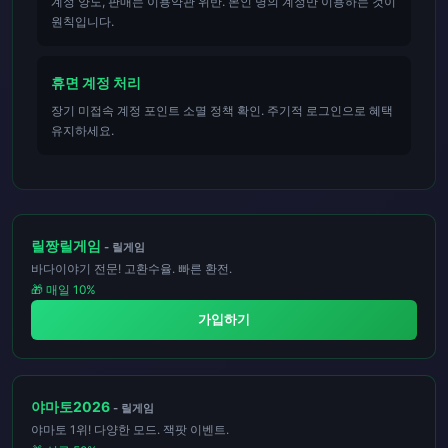
계정 양도, 판매는 이용약관 위반. 본인 명의 계정만 이용하는 것이
원칙입니다.
휴면 계정 처리
장기 미접속 계정 포인트 소멸 정책 확인. 주기적 로그인으로 혜택
유지하세요.
릴짱릴게임
- 릴게임
바다이야기 전문! 고환수율. 빠른 환전.
🎁 매일 10%
가입하기
야마토2026
- 릴게임
야마토 1위! 다양한 모드. 잭팟 이벤트.