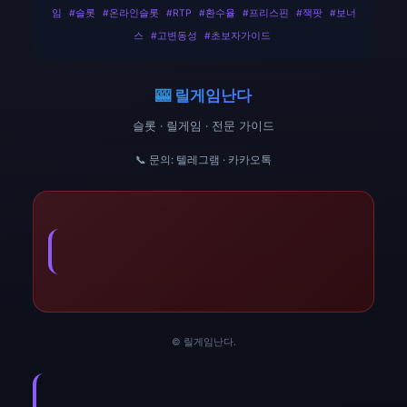
임
#슬롯
#온라인슬롯
#RTP
#환수율
#프리스핀
#잭팟
#보너
스
#고변동성
#초보자가이드
🎰 릴게임난다
슬롯 · 릴게임 · 전문 가이드
📞 문의: 텔레그램 · 카카오톡
© 릴게임난다.