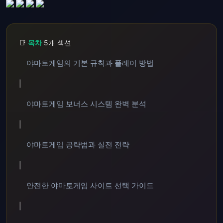
📑
목차
5개 섹션
야마토게임의 기본 규칙과 플레이 방법
|
야마토게임 보너스 시스템 완벽 분석
|
야마토게임 공략법과 실전 전략
|
안전한 야마토게임 사이트 선택 가이드
|