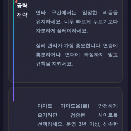
공략
연타 구간에서는 일정한 리듬을
전략
유지하세요. 너무 빠르게 누르기보다
차분하게 플레이하세요.
심리 관리가 가장 중요합니다. ​​연승에
흥분하거나 연패에 좌절하지 말고
규칙을 지키세요.
야마토 가이드을(를) 안전하게
즐기려면 검증된 사이트를
선택하세요. 운영 3년 이상, 신속한