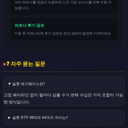
여러 파트너를 번갈아 이용하면 신규 가입 보너스를 반복 수령 가
능합니다.
파트너 후기 공유
이용 후 커뮤니티에 후기 공유로 정보 생태계 발전에 기여하세요.
❓ 자주 묻는 질문
슬롯 메가웨이스란?
고정 페이라인 없이 릴마다 심볼 수가 변해 수십만 가지 조합이 가능
한 방식입니다.
슬롯 RTP 96%와 94%의 차이는?