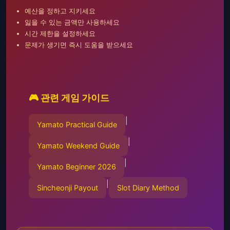
예산을 정하고 지키세요
잃을 수 있는 금액만 사용하세요
시간 제한을 설정하세요
문제가 생기면 즉시 도움을 받으세요
🎮 관련 게임 가이드
|
Yamato Practical Guide
|
Yamato Weekend Guide
|
Yamato Beginner 2026
|
Sincheonji Payout
Slot Diary Method