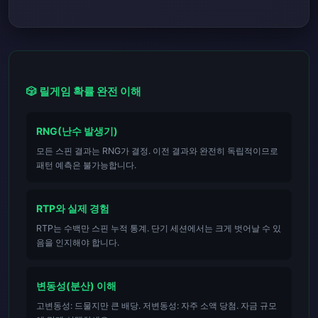
🎲 릴게임 확률 완전 이해
RNG(난수 발생기)
모든 스핀 결과는 RNG가 결정. 이전 결과와 완전히 독립적이므로
패턴 예측은 불가능합니다.
RTP와 실제 경험
RTP는 수백만 스핀 누적 통계. 단기 세션에서는 크게 벗어날 수 있
음을 인지해야 합니다.
변동성(분산) 이해
고변동성: 드물지만 큰 배당. 저변동성: 자주 소액 당첨. 자금 규모