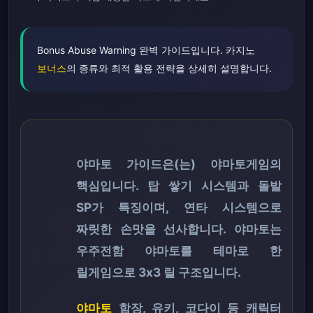
Bonus Abuse Warning 완벽 가이드입니다. 카지노
보너스
의 종류와 최적 활용 전략을 상세히 설명합니다.
야마토 가이드은(는) 야마토게임의
핵심입니다. ​​탑 쌓기 시스템과 돌발
SP가 특징이며, 연타 시스템으로
짜릿한 손맛을 선사합니다. 야마토는
우주전함
야마토
를 테마로 한
릴게임으로 3x3 릴 구조입니다.
야마토
함장, 유키, 코다이 등 캐릭터