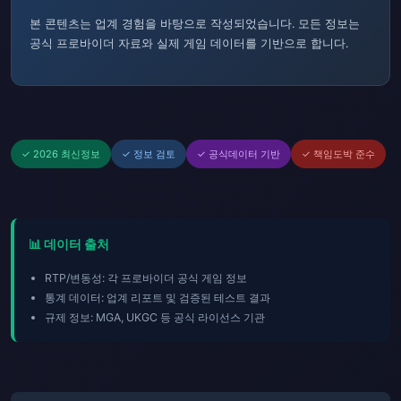
본 콘텐츠는 업계 경험을 바탕으로 작성되었습니다. ​모든 정보는
공식 프로바이더 자료와 실제 게임 데이터를 기반으로 합니다.
✓ 2026 최신정보
✓ 정보 검토
✓ 공식데이터 기반
✓ 책임도박 준수
📊 데이터 출처
RTP/변동성: 각 프로바이더 공식 게임 정보
통계 데이터: 업계 리포트 및 검증된 테스트 결과
규제 정보: MGA, UKGC 등 공식 라이선스 기관