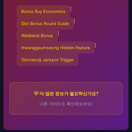
|
Bonus Buy Economics
|
Slot Bonus Round Guide
|
Weekend Bonus
|
Hwanggeumseong Hidden Feature
Sincheonji Jackpot Trigger
💡 더 많은 정보가 필요하신가요?
다른 가이드도 확인해보세요!