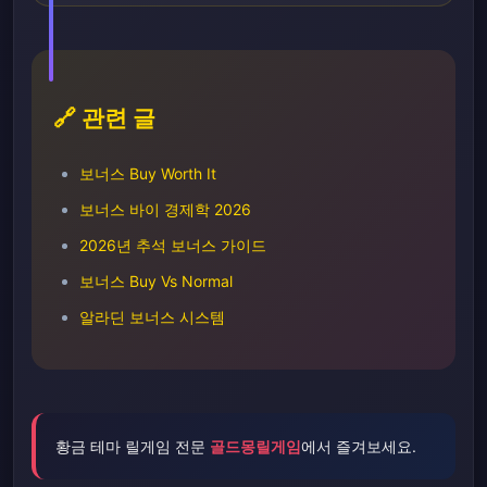
🔗 관련 글
보너스 Buy Worth It
보너스 바이 경제학 2026
2026년 추석 보너스 가이드
보너스 Buy Vs Normal
알라딘 보너스 시스템
황금 테마 릴게임 전문
골드몽릴게임
에서 즐겨보세요.