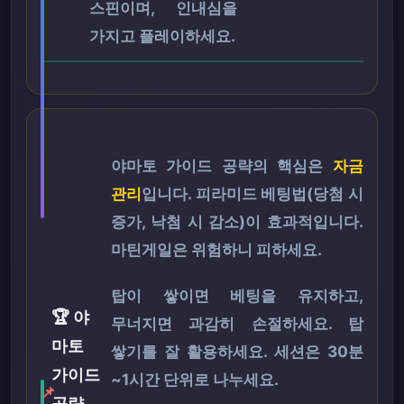
스핀이며, 인내심을
가지고 플레이하세요.
야마토 가이드 공략의 핵심은
자금
관리
입니다. 피라미드 베팅법(당첨 시
증가, 낙첨 시 감소)이 효과적입니다.
마틴게일은 위험하니 피하세요.
탑이 쌓이면 베팅을 유지하고,
🏆 야
무너지면 과감히 손절하세요. 탑
마토
쌓기를 잘 활용하세요. 세션은 30분
가이드
~1시간 단위로 나누세요.
공략