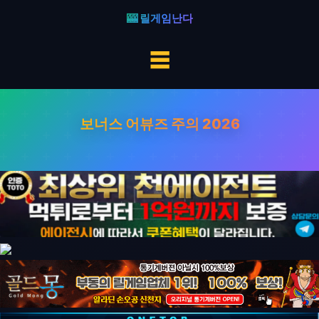
🎰 릴게임난다
☰
보너스 어뷰즈 주의 2026