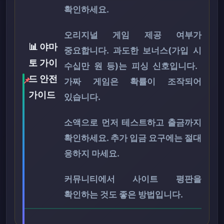
확인하세요.
오리지널 게임 제공 여부가
📊 야마
중요합니다. 과도한 보너스(가입 시
토 가이
수십만 원 등)는 피싱 신호입니다. ​​
드 안전
가짜 게임은 확률이 조작되어
가이드
있습니다.
소액으로 먼저 테스트하고 출금까지
확인하세요. ​추가 입금 요구에는 절대
응하지 마세요.
커뮤니티에서 사이트 평판을
확인하는 것도 좋은 방법입니다.