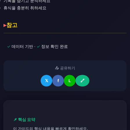
기록을 남기고 분석하세요
휴식을 충분히 취하세요
참고
✓
데이터 기반 ·
✓
정보 확인 완료
📤 공유하기
𝕏
f
L
🔗
📌 핵심 요약
이 가이드의 핵심 내용을 빠르게 확인하세요.