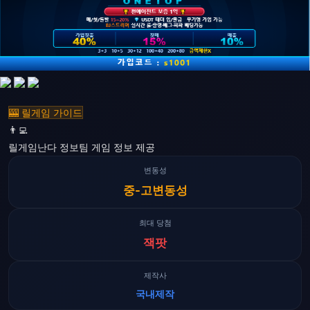
🎰 릴게임 가이드
👨‍💻
릴게임난다 정보팀
게임 정보 제공
변동성
중-고변동성
최대 당첨
잭팟
제작사
국내제작