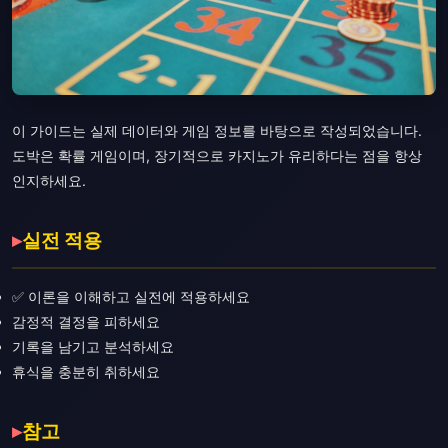
이 가이드는 실제 데이터와 게임 정보를 바탕으로 작성되었습니다.
도박은 확률 게임이며, 장기적으로 카지노가 유리하다는 점을 항상
인지하세요.
실전 적용
✅ 이론을 이해하고 실전에 적용하세요
감정적 결정을 피하세요
기록을 남기고 분석하세요
휴식을 충분히 취하세요
참고