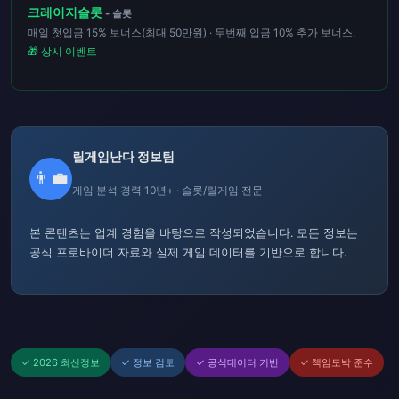
크레이지슬롯
- 슬롯
매일 첫입금 15% 보너스(최대 50만원) · 두번째 입금 10% 추가 보너스.
🎁 상시 이벤트
릴게임난다 정보팀
👨‍💼
게임 분석 경력 10년+ · 슬롯/릴게임 전문
본 콘텐츠는 업계 경험을 바탕으로 작성되었습니다. 모든 정보는
공식 프로바이더 자료와 실제 게임 데이터를 기반으로 합니다.
✓ 2026 최신정보
✓ 정보 검토
✓ 공식데이터 기반
✓ 책임도박 준수