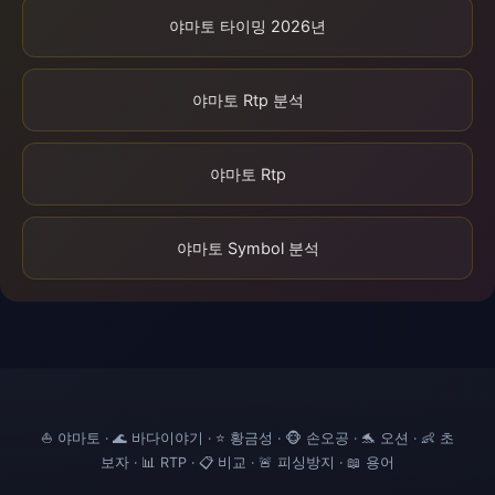
야마토 타이밍 2026년
야마토 Rtp 분석
야마토 Rtp
야마토 Symbol 분석
⛵ 야마토 · 🌊 바다이야기 · ⭐ 황금성 · 🐵 손오공 · 🐬 오션 · 👶 초
보자 · 📊 RTP · 📋 비교 · 🚨 피싱방지 · 📖 용어