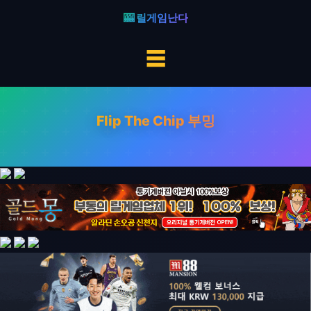
🎰 릴게임난다
☰
Flip The Chip 부밍