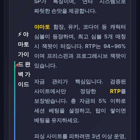
SP가 특징이며, 연타 시스템으로
짜릿한 손맛을 제공합니다.
야마토
함장, 유키, 코다이 등 캐릭터
⚡ 야
심볼이 등장하며, 최고 심볼 5개 매칭
마토
시 잭팟이 터집니다. ​RTP는 94~96%
가이
이며 프리스핀과 프로그레시브 잭팟이
드 완
있습니다.
벽 가
자금 관리가 핵심입니다. ​검증된
이드
사이트에서만 정당한
RTP
를
보장받습니다. 총 자금의 5% 이하로
세션 베팅을 설정하고, 탑이 쌓이면
베팅을 유지하세요.
피싱 사이트를 피하려면 3년 이상 운영,