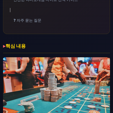
|
❓ 자주 묻는 질문
핵심 내용