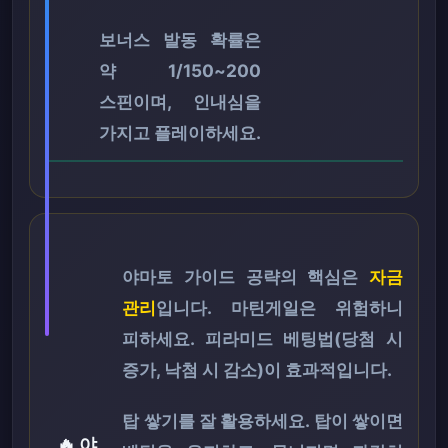
보너스 발동 확률은
약 1/150~200
스핀이며, 인내심을
가지고 플레이하세요.
야마토 가이드 공략의 핵심은
자금
관리
입니다. ​마틴게일은 위험하니
피하세요. 피라미드 베팅법(당첨 시
증가, 낙첨 시 감소)이 효과적입니다.
탑 쌓기를 잘 활용하세요. ​​탑이 쌓이면
🔥 야