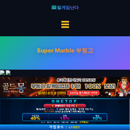
🎰 릴게임난다
☰
Super Marble 부웡고