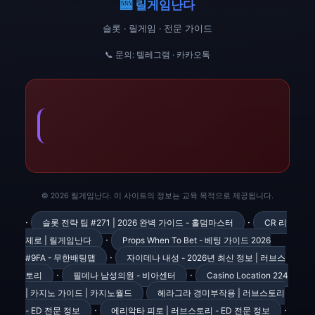
🎰 릴게임난다
슬롯 · 릴게임 · 전문 가이드
📞 문의: 텔레그램 · 카카오톡
© 2026 릴게임난다. ​​이 사이트의 정보는 교육 목적으로 제공됩니다.
·
·
슬롯 전략 팁 #271 | 2026 완벽 가이드 - 홀덤마스터
CR 리
·
제로 | 릴게임난다
Props When To Bet - 베팅 가이드 2026
·
#9FA - 무한배팅맵
자이데나 내성 - 2026년 최신 정보 | 러브스
·
·
토리
필데나 남성의원 - 비아센터
Casino Location 224
| 카지노 가이드 | 카지노월드
헤라그라 경미부작용 | 러브스토리
·
·
- ED 전문 정보
에리악타 피로 | 러브스토리 - ED 전문 정보