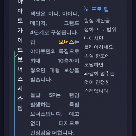
야
💡 프로 팁
마
잭팟은 미니, 마이너,
토
항상 예산을
메이저, 그랜드
정하고 그 범위
가
4단계로 구성됩니다. ​
내에서만
이
탑
보너스
는
플레이하세요.
드
야마토만의 특징으로
손실 한도에
보
최대 10층까지
도달하면
너
쌓으면 대형 보상을
과감히 멈추는
스
받습니다.
것이 진정한
시
승리입니다.
돌발 SP는 랜덤
스
발생하는 특별
템
보너스입니다. ​​예고
없이 터지므로
긴장감을 더합니다.