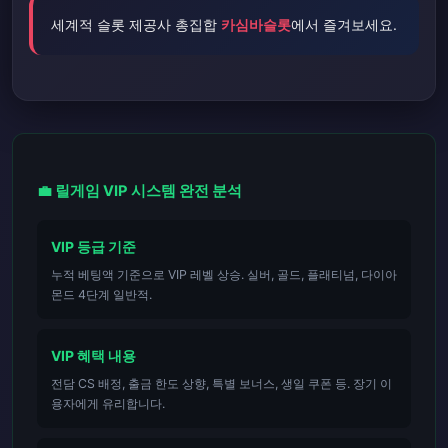
세계적 슬롯 제공사 총집합
카심바슬롯
에서 즐겨보세요.
💼 릴게임 VIP 시스템 완전 분석
VIP 등급 기준
누적 베팅액 기준으로 VIP 레벨 상승. 실버, 골드, 플래티넘, 다이아
몬드 4단계 일반적.
VIP 혜택 내용
전담 CS 배정, 출금 한도 상향, 특별 보너스, 생일 쿠폰 등. 장기 이
용자에게 유리합니다.