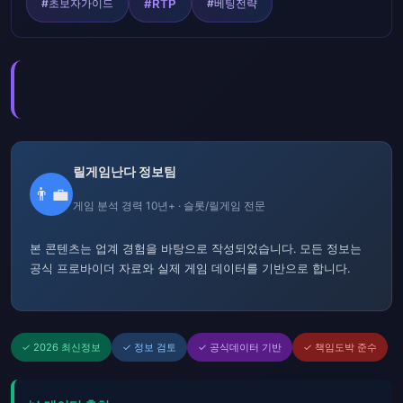
#초보자가이드
#RTP
#베팅전략
릴게임난다 정보팀
👨‍💼
게임 분석 경력 10년+ · 슬롯/릴게임 전문
본 콘텐츠는 업계 경험을 바탕으로 작성되었습니다. ​​모든 정보는
공식 프로바이더 자료와 실제 게임 데이터를 기반으로 합니다.
✓ 2026 최신정보
✓ 정보 검토
✓ 공식데이터 기반
✓ 책임도박 준수