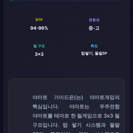
RTP
변동성
94-96%
중-고
릴 구조
특징
탑쌓기, 돌발SP
3x3
야마토 가이드은(는) 야마토게임의
핵심입니다. 야마토는 우주전함
야마토
를 테마로 한 릴게임으로 3x3 릴
구조입니다. 탑 쌓기 시스템과 돌발