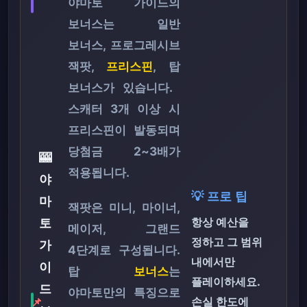
야마토 가이드의
보너스는 일반
보너스, 프로그레시브
잭팟,
프리스핀
, 탑
보너스가 있습니다. ​
스캐터 3개 이상 시
프리스핀이 발동되며
당첨금 2~3배가
🎰
적용됩니다.
야
💡 프로 팁
마
잭팟은 미니, 마이너,
토
항상 예산을
메이저, 그랜드
정하고 그 범위
가
4단계로 구성됩니다.
내에서만
이
탑
보너스
는
플레이하세요. ​​
드
야마토만의 특징으로
손실 한도에