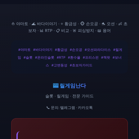
⛵ 야마토 · 🌊 바다이야기 · ⭐ 황금성 · 🐵 손오공 · 🐬 오션 · 👶 초
보자 · 📊 RTP · 📋 비교 · 🚨 피싱방지 · 📖 용어
#야마토
#바다이야기
#황금성
#손오공
#오션파라다이스
#릴게
임
#슬롯
#온라인슬롯
#RTP
#환수율
#프리스핀
#잭팟
#보너
스
#고변동성
#초보자가이드
🎰 릴게임난다
슬롯 · 릴게임 · 전문 가이드
📞 문의: 텔레그램 · 카카오톡