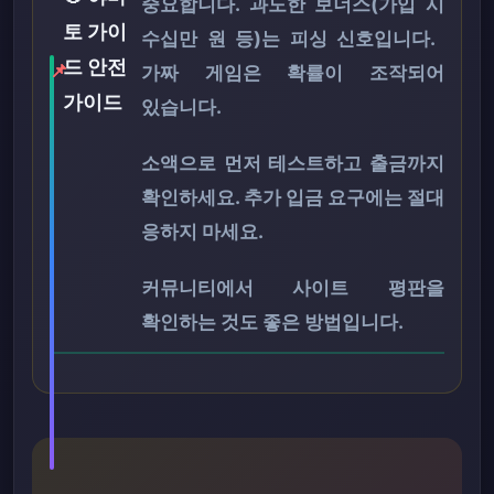
중요합니다. 과도한 보너스(가입 시
토 가이
수십만 원 등)는 피싱 신호입니다. ​
드 안전
가짜 게임은 확률이 조작되어
가이드
있습니다.
소액으로 먼저 테스트하고 출금까지
확인하세요. 추가 입금 요구에는 절대
응하지 마세요.
커뮤니티에서 사이트 평판을
확인하는 것도 좋은 방법입니다.