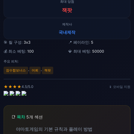
최대 당첨
잭팟
제작사
국내제작
🎯 릴 구성:
3x3
📍 페이라인:
5
💰 최소 베팅:
100
💎 최대 베팅:
50000
주요 피처:
·
·
잠수함보너스
어뢰
잭팟
★★★★
4.5/5.0
📱 모바일 지원
📑
목차
5개 섹션
야마토게임의 기본 규칙과 플레이 방법