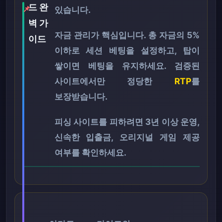
드 완
있습니다.
벽 가
자금 관리가 핵심입니다. 총 자금의 5%
이드
이하로 세션 베팅을 설정하고, 탑이
쌓이면 베팅을 유지하세요. ​검증된
사이트에서만 정당한
RTP
를
보장받습니다.
피싱 사이트를 피하려면 3년 이상 운영,
신속한 입출금, 오리지널 게임 제공
여부를 확인하세요.