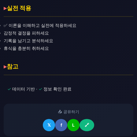
실전 적용
✅ 이론을 이해하고 실전에 적용하세요
감정적 결정을 피하세요
기록을 남기고 분석하세요
휴식을 충분히 취하세요
참고
✓
데이터 기반 ·
✓
정보 확인 완료
📤 공유하기
𝕏
f
L
🔗