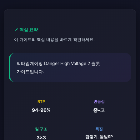
📌 핵심 요약
이 가이드의 핵심 내용을 빠르게 확인하세요.
빅타임게이밍 Danger High Voltage 2 슬롯
가이드입니다.
RTP
변동성
94-96%
중-고
릴 구조
특징
탑쌓기, 돌발SP
3x3