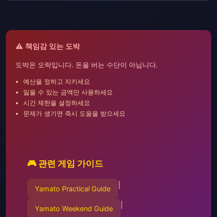
⚠️ 책임감 있는 도박
도박은 오락입니다. ​​돈을 버는 수단이 아닙니다.
예산을 정하고 지키세요
잃을 수 있는 금액만 사용하세요
시간 제한을 설정하세요
문제가 생기면 즉시 도움을 받으세요
🎮 관련 게임 가이드
|
Yamato Practical Guide
|
Yamato Weekend Guide