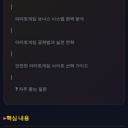
|
야마토게임 보너스 시스템 완벽 분석
|
야마토게임 공략법과 실전 전략
|
안전한 야마토게임 사이트 선택 가이드
|
❓ 자주 묻는 질문
핵심 내용