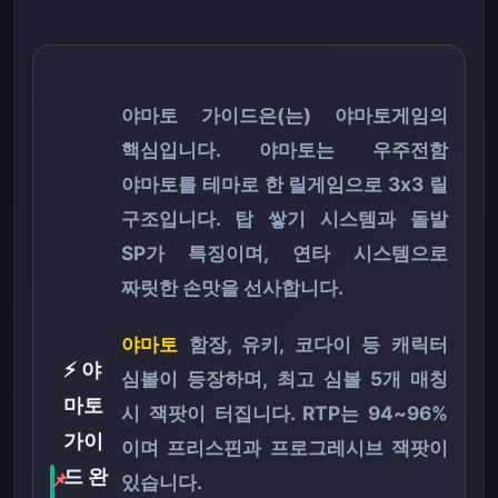
야마토 가이드은(는) 야마토게임의
핵심입니다. ​야마토는 우주전함
야마토
를 테마로 한 릴게임으로 3x3 릴
구조입니다. ​탑 쌓기 시스템과 돌발
SP가 특징이며, 연타 시스템으로
짜릿한 손맛을 선사합니다.
야마토
함장, 유키, 코다이 등 캐릭터
⚡ 야
심볼이 등장하며, 최고 심볼 5개 매칭
마토
시 잭팟이 터집니다. ​RTP는 94~96%
가이
이며 프리스핀과 프로그레시브 잭팟이
드 완
있습니다.