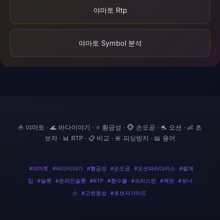
야마토 Rtp
야마토 Symbol 분석
⛵ 야마토 · 🌊 바다이야기 · ⭐ 황금성 · 🐵 손오공 · 🐬 오션 · 👶 초
보자 · 📊 RTP · 📋 비교 · 🚨 피싱방지 · 📖 용어
#야마토
#바다이야기
#황금성
#손오공
#오션파라다이스
#릴게
임
#슬롯
#온라인슬롯
#RTP
#환수율
#프리스핀
#잭팟
#보너
스
#고변동성
#초보자가이드