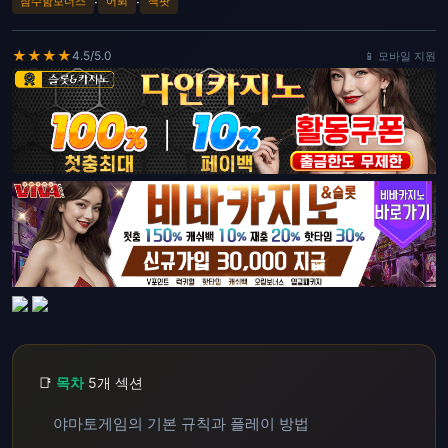
·
·
잠수함보너스
어뢰
잭팟
★★★★
4.5/5.0
📱 모바일 지원
📑
목차
5개 섹션
야마토게임의 기본 규칙과 플레이 방법