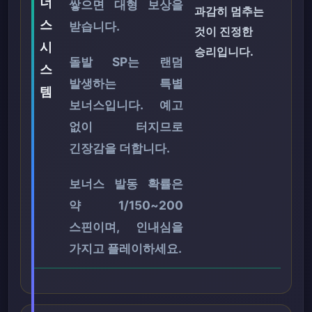
너
쌓으면 대형 보상을
과감히 멈추는
스
받습니다.
것이 진정한
시
승리입니다.
돌발 SP는 랜덤
스
발생하는 특별
템
보너스입니다. ​​예고
없이 터지므로
긴장감을 더합니다.
보너스 발동 확률은
약 1/150~200
스핀이며, 인내심을
가지고 플레이하세요.