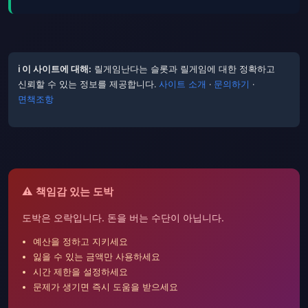
ℹ️ 이 사이트에 대해:
릴게임난다는 슬롯과 릴게임에 대한 정확하고
신뢰할 수 있는 정보를 제공합니다. ​
사이트 소개
·
문의하기
·
면책조항
⚠️ 책임감 있는 도박
도박은 오락입니다. ​돈을 버는 수단이 아닙니다.
예산을 정하고 지키세요
잃을 수 있는 금액만 사용하세요
시간 제한을 설정하세요
문제가 생기면 즉시 도움을 받으세요