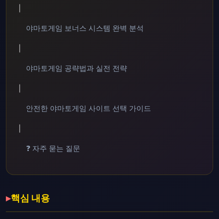
|
야마토게임 보너스 시스템 완벽 분석
|
야마토게임 공략법과 실전 전략
|
안전한 야마토게임 사이트 선택 가이드
|
❓ 자주 묻는 질문
핵심 내용