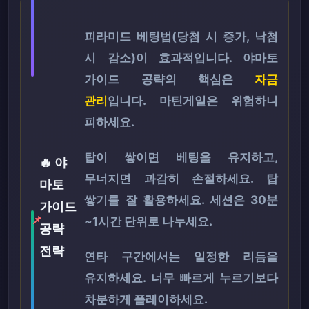
피라미드 베팅법(당첨 시 증가, 낙첨
시 감소)이 효과적입니다. 야마토
가이드 공략의 핵심은
자금
관리
입니다. ​마틴게일은 위험하니
피하세요.
​탑이 쌓이면 베팅을 유지하고,
🔥 야
무너지면 과감히 손절하세요. 탑
마토
쌓기를 잘 활용하세요. ​​세션은 30분
가이드
~1시간 단위로 나누세요.
공략
전략
연타 구간에서는 일정한 리듬을
유지하세요. 너무 빠르게 누르기보다
차분하게 플레이하세요.