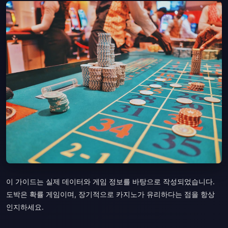
이 가이드는 실제 데이터와 게임 정보를 바탕으로 작성되었습니다.
도박은 확률 게임이며, 장기적으로 카지노가 유리하다는 점을 항상
인지하세요.