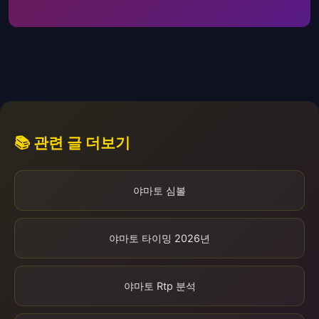
📚 관련 글 더보기
야마토 심볼
야마토 타이밍 2026년
야마토 Rtp 분석